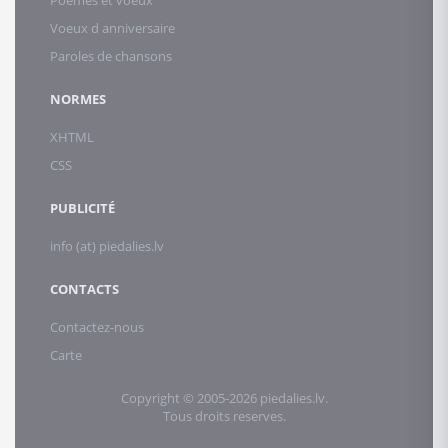
Poemes et voeux
Voeux d anniversaire
Paroles de chansons
NORMES
XHTML
CSS
PUBLICITÉ
info (at) piedalies.lv
CONTACTS
Contactez-nous
Carte
Copyright © 2005-2026 piedalies.lv.
Tous droits reserves.