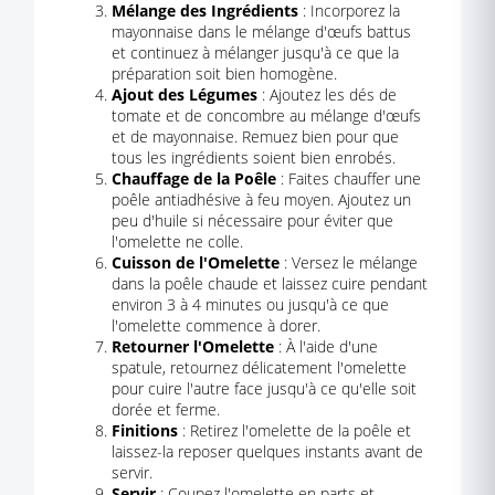
Mélange des Ingrédients
: Incorporez la
mayonnaise dans le mélange d'œufs battus
et continuez à mélanger jusqu'à ce que la
préparation soit bien homogène.
Ajout des Légumes
: Ajoutez les dés de
tomate et de concombre au mélange d'œufs
et de mayonnaise. Remuez bien pour que
tous les ingrédients soient bien enrobés.
Chauffage de la Poêle
: Faites chauffer une
poêle antiadhésive à feu moyen. Ajoutez un
peu d'huile si nécessaire pour éviter que
l'omelette ne colle.
Cuisson de l'Omelette
: Versez le mélange
dans la poêle chaude et laissez cuire pendant
environ 3 à 4 minutes ou jusqu'à ce que
l'omelette commence à dorer.
Retourner l'Omelette
: À l'aide d'une
spatule, retournez délicatement l'omelette
pour cuire l'autre face jusqu'à ce qu'elle soit
dorée et ferme.
Finitions
: Retirez l'omelette de la poêle et
laissez-la reposer quelques instants avant de
servir.
Servir
: Coupez l'omelette en parts et