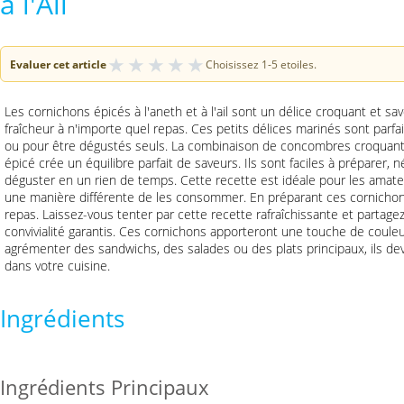
à l'Ail
★
★
★
★
★
Evaluer cet article
Choisissez 1-5 etoiles.
Les cornichons épicés à l'aneth et à l'ail sont un délice croquant et 
fraîcheur à n'importe quel repas. Ces petits délices marinés sont parf
ou pour être dégustés seuls. La combinaison de concombres croquants, 
épicé crée un équilibre parfait de saveurs. Ils sont faciles à préparer, 
déguster en un rien de temps. Cette recette est idéale pour les amat
une manière différente de les consommer. En préparant ces cornichons
repas. Laissez-vous tenter par cette recette rafraîchissante et parta
convivialité garantis. Ces cornichons apporteront une touche de couleur
agrémenter des sandwichs, des salades ou des plats principaux, ils d
dans votre cuisine.
Ingrédients
Ingrédients Principaux