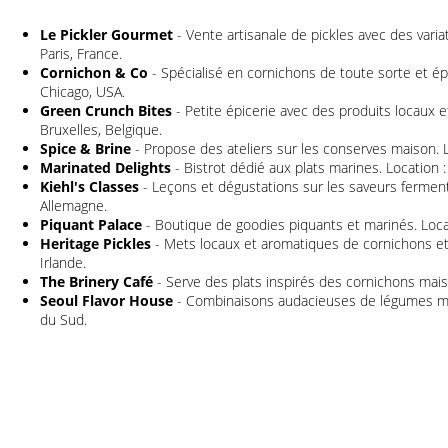
Le Pickler Gourmet
- Vente artisanale de pickles avec des variat
Paris, France.
Cornichon & Co
- Spécialisé en cornichons de toute sorte et épi
Chicago, USA.
Green Crunch Bites
- Petite épicerie avec des produits locaux e
Bruxelles, Belgique.
Spice & Brine
- Propose des ateliers sur les conserves maison. L
Marinated Delights
- Bistrot dédié aux plats marines. Location :
Kiehl's Classes
- Leçons et dégustations sur les saveurs fermentée
Allemagne.
Piquant Palace
- Boutique de goodies piquants et marinés. Locat
Heritage Pickles
- Mets locaux et aromatiques de cornichons et s
Irlande.
The Brinery Café
- Serve des plats inspirés des cornichons maiso
Seoul Flavor House
- Combinaisons audacieuses de légumes mar
du Sud.