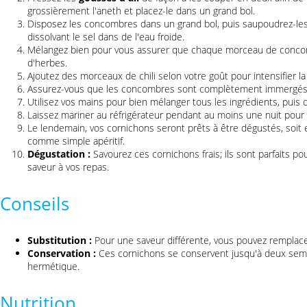
grossièrement l'aneth et placez-le dans un grand bol.
Disposez les concombres dans un grand bol, puis saupoudrez-le
dissolvant le sel dans de l'eau froide.
Mélangez bien pour vous assurer que chaque morceau de conco
d'herbes.
Ajoutez des morceaux de chili selon votre goût pour intensifier la
Assurez-vous que les concombres sont complètement immergés da
Utilisez vos mains pour bien mélanger tous les ingrédients, puis c
Laissez mariner au réfrigérateur pendant au moins une nuit pour
Le lendemain, vos cornichons seront prêts à être dégustés, soit
comme simple apéritif.
Dégustation :
Savourez ces cornichons frais; ils sont parfaits p
saveur à vos repas.
Conseils
Substitution :
Pour une saveur différente, vous pouvez remplacer 
Conservation :
Ces cornichons se conservent jusqu'à deux sema
hermétique.
Nutrition