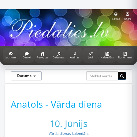
Valoda
Ienākt
Jaunumi
Dzejoļi
Receptes
Dziesmas
Atziņas
Joki
Kalendārs
Uzņēmumi
Datums
Anatols - Vārda diena
10. Jūnijs
Vārda dienas kalendārs