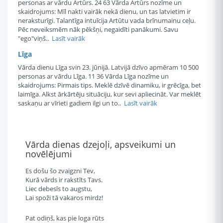
personas ar vārdu Artūrs. 24 63 Vārda Artūrs nozīme un
skaidrojums: Mīl nakti vairāk nekā dienu, un tas latvietim ir
neraksturīgi. Talantīga intuīcija Artūtu vada brīnumainu ceļu.
Pēc neveiksmēm nāk pēkšņi, negaidīti panākumi. Savu
"ego"viņš..
Lasīt vairāk
Līga
Vārda dienu Līga svin 23. jūnijā. Latvijā dzīvo apmēram 10 500
personas ar vārdu Līga. 11 36 Vārda Līga nozīme un
skaidrojums: Pirmais tips. Meklē dzīvē dinamiku, ir grēcīga, bet
laimīga. Alkst ārkārtēju situāciju, kur sevi apliecināt. Var meklēt
saskaņu ar vīrieti gadiem ilgi un to..
Lasīt vairāk
Vārda dienas dzejoļi, apsveikumi un
novēlējumi
Es došu šo zvaigzni Tev,
Kurā vārds ir rakstīts Tavs.
Liec debesīs to augstu,
Lai spoži tā vakaros mirdz!
Pat odiņš, kas pie loga rūts