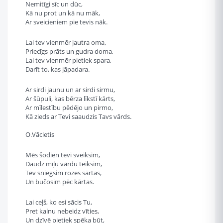
Nemitīgi sīc un dūc,
Kā nu prot un kā nu māk,
Ar sveicieniem pie tevis nāk.
Lai tev vienmēr jautra oma,
Priecīgs prāts un gudra doma,
Lai tev vienmēr pietiek spara,
Darīt to, kas jāpadara.
Ar sirdi jaunu un ar sirdi sirmu,
Ar šūpuli, kas bērza līkstī kārts,
Ar mīlestību pēdējo un pirmo,
Kā zieds ar Tevi saaudzis Tavs vārds.
O.Vācietis
Mēs šodien tevi sveiksim,
Daudz mīļu vārdu teiksim,
Tev sniegsim rozes sārtas,
Un bučosim pēc kārtas.
Lai ceļš, ko esi sācis Tu,
Pret kalnu nebeidz vīties,
Un dzīvē pietiek spēka būt,