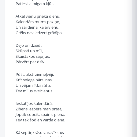
Patiesi laimīgam kļūt.
Atkal vienu prieka dienu,
Kalendārs mums paziņo,
Un šai dienā, kā arvienu,
Grēks nav iedzert grādīgo.
Dejo un dziedi,
Skūpsti un mīli,
Skaistākos sapņus,
Pārvērt par dzīvi.
Pūš auksti ziemeļvēji,
Krīt sniega pārsliņas,
Un vējam līdzi sūtu,
Tev mīļus sveicienus.
Ieskatījos kalendārā,
Zibens iespēra man prātā,
Jopcik copcik, spainis piena,
Tev tak šodien vārda diena.
Kā septiņkrāsu varavīksne,