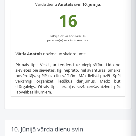
Vārda dienu
Anatols
svin
10. jūnijā
.
16
Latvijā dzīvo aptuveni 16
persona(-s) ar vārdu Anatols.
Vārda
Anatols
nozīme un skaidrojums:
Pirmais tips: Veikls, ar tendenci uz vieglprātību. Lido no
sievietes pie sievietes. Ilgi neprāto, mīl avantūras. Smalks
novērotājs, spēlē uz citu vājībām. Māk lieliski pozēt. Spēj
veiksmīgi organizēt lietišķus darījumus. Mēdz būt
stūrgalvīgs. Otrais tips: Ieraujas sevī, cenšas dzīvot pēc
labvēlības likumiem.
10. Jūnijā vārda dienu svin