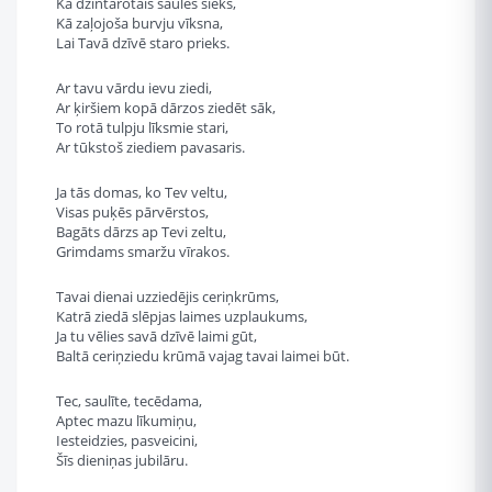
Kā dzintarotais saules sieks,
Kā zaļojoša burvju vīksna,
Lai Tavā dzīvē staro prieks.
Ar tavu vārdu ievu ziedi,
Ar ķiršiem kopā dārzos ziedēt sāk,
To rotā tulpju līksmie stari,
Ar tūkstoš ziediem pavasaris.
Ja tās domas, ko Tev veltu,
Visas puķēs pārvērstos,
Bagāts dārzs ap Tevi zeltu,
Grimdams smaržu vīrakos.
Tavai dienai uzziedējis ceriņkrūms,
Katrā ziedā slēpjas laimes uzplaukums,
Ja tu vēlies savā dzīvē laimi gūt,
Baltā ceriņziedu krūmā vajag tavai laimei būt.
Tec, saulīte, tecēdama,
Aptec mazu līkumiņu,
Iesteidzies, pasveicini,
Šīs dieniņas jubilāru.