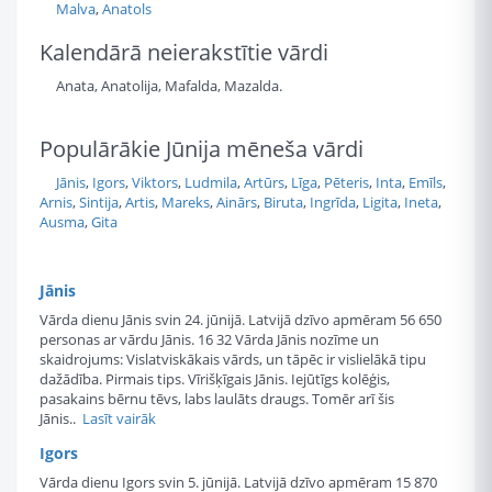
Malva
,
Anatols
Kalendārā neierakstītie vārdi
Anata, Anatolija, Mafalda, Mazalda.
Populārākie Jūnija mēneša vārdi
Jānis
,
Igors
,
Viktors
,
Ludmila
,
Artūrs
,
Līga
,
Pēteris
,
Inta
,
Emīls
,
Arnis
,
Sintija
,
Artis
,
Mareks
,
Ainārs
,
Biruta
,
Ingrīda
,
Ligita
,
Ineta
,
Ausma
,
Gita
Jānis
Vārda dienu Jānis svin 24. jūnijā. Latvijā dzīvo apmēram 56 650
personas ar vārdu Jānis. 16 32 Vārda Jānis nozīme un
skaidrojums: Vislatviskākais vārds, un tāpēc ir vislielākā tipu
dažādība. Pirmais tips. Vīrišķīgais Jānis. Iejūtīgs kolēģis,
pasakains bērnu tēvs, labs laulāts draugs. Tomēr arī šis
Jānis..
Lasīt vairāk
Igors
Vārda dienu Igors svin 5. jūnijā. Latvijā dzīvo apmēram 15 870