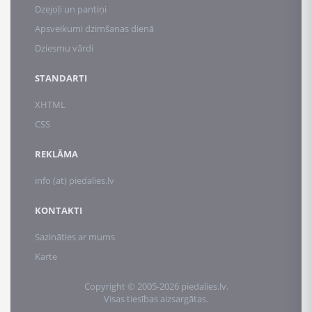
Dzejoļi un pantiņi
Apsveikumi dzimšanas dienā
Dziesmu vārdi
STANDARTI
XHTML
CSS
REKLĀMA
info (at) piedalies.lv
KONTAKTI
Sazināties ar mums
Karte
Copyright © 2005-2026 piedalies.lv.
Visas tiesības aizsargātas.