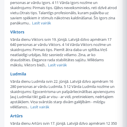
personas ar vārdu Igors. 4 11 Vārda Igors nozīme un
skaidrojums: Pirmais tips. Gļēvs neveiksminieks, reti dzīvē atrod
vietu.Otrais tips. Talantīgs profesionālis, kuram paļāvība uz
saviem spēkiem ir stimuls nākotnes kaldināšanai. Šis Igors zina
panākumu..
Lasīt vairāk
Viktors
Vārda dienu Viktors svin 19. jūnijā. Latvijā dzīvo apmēram 17
640 personas ar vārdu Viktors. 4 14 Vārda Viktors nozīme un
skaidrojums: Pirmais tips. Piemīt ātra daba un spītība.Viņš
neatlaidīgi urķējas, līdz sasniedz vēlamo. Zina, ar ko
draudzēties. Elegance rada stabilitātes sajūtu. Mīlēdams
mākslu, Viktors bieži..
Lasīt vairāk
Ludmila
Vārda dienu Ludmila svin 22. jūnijā. Latvijā dzīvo apmēram 16
280 personas ar vārdu Ludmila. 5 12 Vārda Ludmila nozīme un
skaidrojums: Egocentrisma un pašpārliecinātības apvienojums
ļauj Ludmilai tikt galā ar visu - ar vidi, pretiniekiem, neērtajiem
apstākļiem. Viņa svārstās starp divām galējībām - milzīgu
vēlēšanos..
Lasīt vairāk
Artūrs
Vārda dienu Artūrs svin 17. jūnijā. Latvijā dzīvo apmēram 12 350