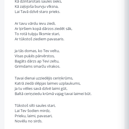
Kā dzintarotais saules sieks,
Kā zaļojoša burvju vīksna,
Lai Tavā dzīvē staro prieks.
Ar tavu vārdu ievu ziedi,
Ar ķiršiem kopā dārzos ziedēt sāk,
To rotā tulpju līksmie stari,
Ar tūkstoš ziediem pavasaris.
Ja tās domas, ko Tev veltu,
Visas puķēs pārvērstos,
Bagāts dārzs ap Tevi zeltu,
Grimdams smaržu vīrakos.
Tavai dienai uzziedējis ceriņkrūms,
Katrā ziedā slēpjas laimes uzplaukums,
Ja tu vēlies savā dzīvē laimi gūt,
Baltā ceriņziedu krūmā vajag tavai laimei būt.
Tūkstoš silti saules stari,
Lai Tev šodien mirdz,
Prieku, laimi, pavasari,
Novēlu no sirds.