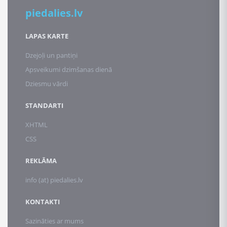
piedalies.lv
LAPAS KARTE
Dzejoļi un pantiņi
Apsveikumi dzimšanas dienā
Dziesmu vārdi
STANDARTI
XHTML
CSS
REKLĀMA
info (at) piedalies.lv
KONTAKTI
Sazināties ar mums