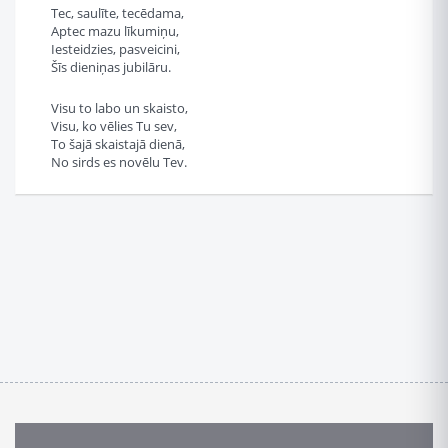
Tec, saulīte, tecēdama,
Aptec mazu līkumiņu,
Iesteidzies, pasveicini,
Šīs dieniņas jubilāru.
Visu to labo un skaisto,
Visu, ko vēlies Tu sev,
To šajā skaistajā dienā,
No sirds es novēlu Tev.