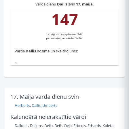
Vārda dienu
Dailis
svin
17. maijā
.
147
Latvijā dzīvo aptuveni 147
persona(-s) ar vārdu Dailis.
Vārda
Dailis
nozīme un skaidrojums:
...
17. Maijā vārda dienu svin
Herberts
,
Dailis
,
Umberts
Kalendārā neierakstītie vārdi
Dailonis, Dailons, Deila, Deils, Deja, Erberts, Erhards, Koleta,