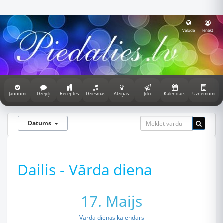
Valoda
Ienākt
Jaunumi
Dzejoļi
Receptes
Dziesmas
Atziņas
Joki
Kalendārs
Uzņēmumi
Datums
Dailis - Vārda diena
17. Maijs
Vārda dienas kalendārs