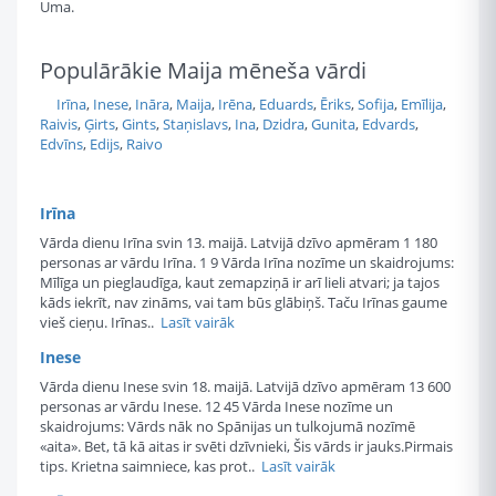
Uma.
Populārākie Maija mēneša vārdi
Irīna
,
Inese
,
Ināra
,
Maija
,
Irēna
,
Eduards
,
Ēriks
,
Sofija
,
Emīlija
,
Raivis
,
Ģirts
,
Gints
,
Staņislavs
,
Ina
,
Dzidra
,
Gunita
,
Edvards
,
Edvīns
,
Edijs
,
Raivo
Irīna
Vārda dienu Irīna svin 13. maijā. Latvijā dzīvo apmēram 1 180
personas ar vārdu Irīna. 1 9 Vārda Irīna nozīme un skaidrojums:
Mīlīga un pieglaudīga, kaut zemapziņā ir arī lieli atvari; ja tajos
kāds iekrīt, nav zināms, vai tam būs glābiņš. Taču Irīnas gaume
vieš cieņu. Irīnas..
Lasīt vairāk
Inese
Vārda dienu Inese svin 18. maijā. Latvijā dzīvo apmēram 13 600
personas ar vārdu Inese. 12 45 Vārda Inese nozīme un
skaidrojums: Vārds nāk no Spānijas un tulkojumā nozīmē
«aita». Bet, tā kā aitas ir svēti dzīvnieki, Šis vārds ir jauks.Pirmais
tips. Krietna saimniece, kas prot..
Lasīt vairāk