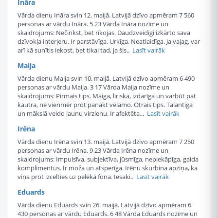
Ināra
Vārda dienu Ināra svin 12. maijā. Latvijā dzīvo apmēram 7 560
personas ar vārdu Ināra. 5 23 Vārda Ināra nozīme un
skaidrojums: Nečinkst, bet rīkojas. Daudzveidīgi izkārto sava
dzīvokļa interjeru. Ir parstāvīga. Urķīga. Neatlaidīga. Ja vajag, var
arī kā sunītis iekost, bet tikai tad, ja šis..
Lasīt vairāk
Maija
Vārda dienu Maija svin 10. maijā. Latvijā dzīvo apmēram 6 490
personas ar vārdu Maija. 3 17 Vārda Maija nozīme un
skaidrojums: Pirmais tips. Maiga, liriska, izdarīga un varbūt pat
kautra, ne vienmēr prot panākt vēlamo. Otrais tips. Talantīga
un mākslā veido jaunu virzienu. Ir afektēta...
Lasīt vairāk
Irēna
Vārda dienu Irēna svin 13. maijā. Latvijā dzīvo apmēram 7 250
personas ar vārdu Irēna. 9 23 Vārda Irēna nozīme un
skaidrojums: Impulsīva, subjektīva, jūsmīga, nepiekāpīga, gaida
komplimentus. Ir moža un atsperīga. Irēnu skurbina apziņa, ka
viņa prot izcelties uz pelēkā fona. Iesaki..
Lasīt vairāk
Eduards
Vārda dienu Eduards svin 26. maijā. Latvijā dzīvo apmēram 6
430 personas ar vārdu Eduards. 6 48 Vārda Eduards nozīme un