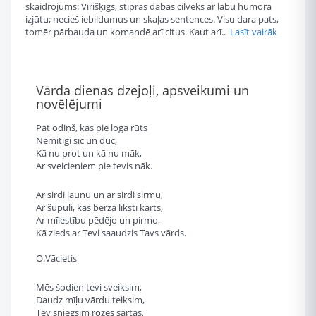
skaidrojums: Vīrišķīgs, stipras dabas cilveks ar labu humora
izjūtu; necieš iebildumus un skaļas sentences. Visu dara pats,
tomēr pārbauda un komandē arī citus. Kaut arī..
Lasīt vairāk
Vārda dienas dzejoļi, apsveikumi un
novēlējumi
Pat odiņš, kas pie loga rūts
Nemitīgi sīc un dūc,
Kā nu prot un kā nu māk,
Ar sveicieniem pie tevis nāk.
Ar sirdi jaunu un ar sirdi sirmu,
Ar šūpuli, kas bērza līkstī kārts,
Ar mīlestību pēdējo un pirmo,
Kā zieds ar Tevi saaudzis Tavs vārds.
O.Vācietis
Mēs šodien tevi sveiksim,
Daudz mīļu vārdu teiksim,
Tev sniegsim rozes sārtas,