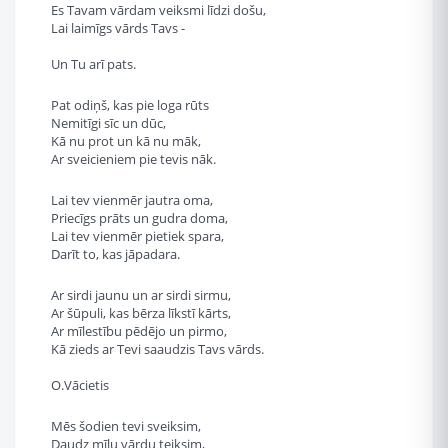
Es Tavam vārdam veiksmi līdzi došu,
Lai laimīgs vārds Tavs -
Un Tu arī pats.
Pat odiņš, kas pie loga rūts
Nemitīgi sīc un dūc,
Kā nu prot un kā nu māk,
Ar sveicieniem pie tevis nāk.
Lai tev vienmēr jautra oma,
Priecīgs prāts un gudra doma,
Lai tev vienmēr pietiek spara,
Darīt to, kas jāpadara.
Ar sirdi jaunu un ar sirdi sirmu,
Ar šūpuli, kas bērza līkstī kārts,
Ar mīlestību pēdējo un pirmo,
Kā zieds ar Tevi saaudzis Tavs vārds.
O.Vācietis
Mēs šodien tevi sveiksim,
Daudz mīļu vārdu teiksim,