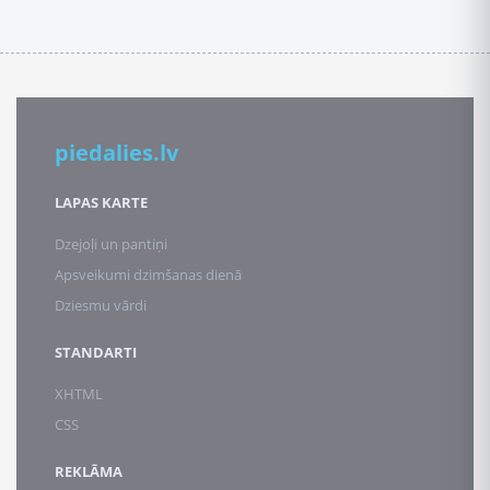
piedalies.lv
LAPAS KARTE
Dzejoļi un pantiņi
Apsveikumi dzimšanas dienā
Dziesmu vārdi
STANDARTI
XHTML
CSS
REKLĀMA