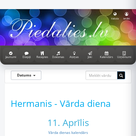
Valoda
Ienākt
Jaunumi
Dzejoļi
Receptes
Dziesmas
Atziņas
Joki
Kalendārs
Uzņēmumi
Datums
Hermanis - Vārda diena
11. Aprīlis
Vārda dienas kalendārs