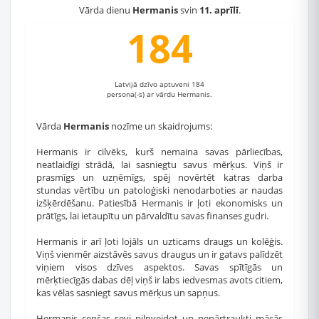
Vārda dienu
Hermanis
svin
11. aprīlī
.
184
Latvijā dzīvo aptuveni 184
persona(-s) ar vārdu Hermanis.
Vārda
Hermanis
nozīme un skaidrojums:
Hermanis ir cilvēks, kurš nemaina savas pārliecības,
neatlaidīgi strādā, lai sasniegtu savus mērķus. Viņš ir
prasmīgs un uzņēmīgs, spēj novērtēt katras darba
stundas vērtību un patoloģiski nenodarboties ar naudas
izšķērdēšanu. Patiesībā Hermanis ir ļoti ekonomisks un
prātīgs, lai ietaupītu un pārvaldītu savas finanses gudri.
Hermanis ir arī ļoti lojāls un uzticams draugs un kolēģis.
Viņš vienmēr aizstāvēs savus draugus un ir gatavs palīdzēt
viņiem visos dzīves aspektos. Savas spītīgās un
mērķtiecīgās dabas dēļ viņš ir labs iedvesmas avots citiem,
kas vēlas sasniegt savus mērķus un sapņus.
Hermanis cenšas sevi pilnveidot un nepārtraukti mācās