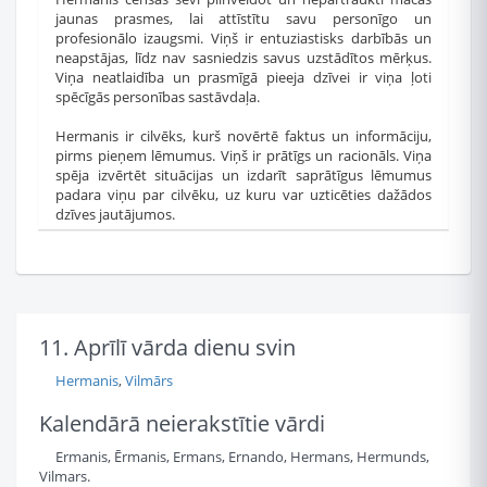
jaunas prasmes, lai attīstītu savu personīgo un
profesionālo izaugsmi. Viņš ir entuziastisks darbībās un
neapstājas, līdz nav sasniedzis savus uzstādītos mērķus.
Viņa neatlaidība un prasmīgā pieeja dzīvei ir viņa ļoti
spēcīgās personības sastāvdaļa.
Hermanis ir cilvēks, kurš novērtē faktus un informāciju,
pirms pieņem lēmumus. Viņš ir prātīgs un racionāls. Viņa
spēja izvērtēt situācijas un izdarīt saprātīgus lēmumus
padara viņu par cilvēku, uz kuru var uzticēties dažādos
dzīves jautājumos.
11. Aprīlī vārda dienu svin
Hermanis
,
Vilmārs
Kalendārā neierakstītie vārdi
Ermanis, Ērmanis, Ermans, Ernando, Hermans, Hermunds,
Vilmars.