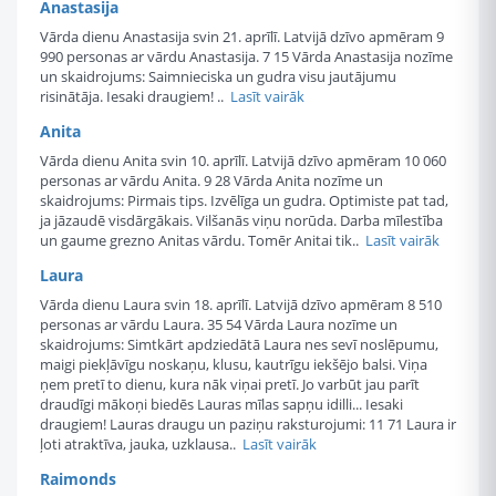
Anastasija
Vārda dienu Anastasija svin 21. aprīlī. Latvijā dzīvo apmēram 9
990 personas ar vārdu Anastasija. 7 15 Vārda Anastasija nozīme
un skaidrojums: Saimnieciska un gudra visu jautājumu
risinātāja. Iesaki draugiem! ..
Lasīt vairāk
Anita
Vārda dienu Anita svin 10. aprīlī. Latvijā dzīvo apmēram 10 060
personas ar vārdu Anita. 9 28 Vārda Anita nozīme un
skaidrojums: Pirmais tips. Izvēlīga un gudra. Optimiste pat tad,
ja jāzaudē visdārgākais. Vilšanās viņu norūda. Darba mīlestība
un gaume grezno Anitas vārdu. Tomēr Anitai tik..
Lasīt vairāk
Laura
Vārda dienu Laura svin 18. aprīlī. Latvijā dzīvo apmēram 8 510
personas ar vārdu Laura. 35 54 Vārda Laura nozīme un
skaidrojums: Simtkārt apdziedātā Laura nes sevī noslēpumu,
maigi piekļāvīgu noskaņu, klusu, kautrīgu iekšējo balsi. Viņa
ņem pretī to dienu, kura nāk viņai pretī. Jo varbūt jau parīt
draudīgi mākoņi biedēs Lauras mīlas sapņu idilli... Iesaki
draugiem! Lauras draugu un paziņu raksturojumi: 11 71 Laura ir
ļoti atraktīva, jauka, uzklausa..
Lasīt vairāk
Raimonds