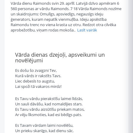
Vārda dienu Raimonds svin 29. aprīlī. Latvijā dzīvo apmēram 6
560 personas ar vārdu Raimonds. 7 18 Vārda Raimonds nozīme
un skaidrojums: Omulīgs, apsviedīgs, negausīgs ideju
ģenerators, kuram nepatīk vienmuļība. Ideju apsēstība
Raimondu trenc no viena krasta uz otru. Redzot otra cilvēka
aprobežotību, viņam rodas mokoša..
Lasīt vairāk
Vārda dienas dzejoļi, apsveikumi un
novēlējumi
Es došu šo zvaigzni Tev,
Kurā vārds ir rakstīts Tavs.
Liec debesīs to augstu,
Lai spoži tā vakaros mirdz!
Es Tavu vārdu pierakstīšu laimei līdzās,
Un sauli dāvāšu, kad nomaldījies stars.
Es Tavu vārdu aizsūtīšu priekam matos,
Ar vēju līksmoties, kad esi bēdīgs pats.
Es Tavam vārdam laimi novēlēšu,
Un prieku skanīgo, kad dienu sāc.