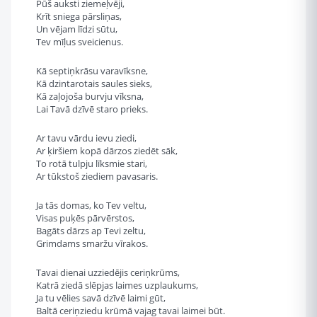
Pūš auksti ziemeļvēji,
Krīt sniega pārsliņas,
Un vējam līdzi sūtu,
Tev mīļus sveicienus.
Kā septiņkrāsu varavīksne,
Kā dzintarotais saules sieks,
Kā zaļojoša burvju vīksna,
Lai Tavā dzīvē staro prieks.
Ar tavu vārdu ievu ziedi,
Ar ķiršiem kopā dārzos ziedēt sāk,
To rotā tulpju līksmie stari,
Ar tūkstoš ziediem pavasaris.
Ja tās domas, ko Tev veltu,
Visas puķēs pārvērstos,
Bagāts dārzs ap Tevi zeltu,
Grimdams smaržu vīrakos.
Tavai dienai uzziedējis ceriņkrūms,
Katrā ziedā slēpjas laimes uzplaukums,
Ja tu vēlies savā dzīvē laimi gūt,
Baltā ceriņziedu krūmā vajag tavai laimei būt.