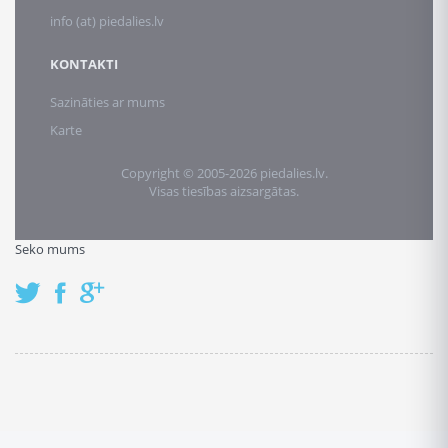
info (at) piedalies.lv
KONTAKTI
Sazināties ar mums
Karte
Copyright © 2005-2026 piedalies.lv.
Visas tiesības aizsargātas.
Seko mums