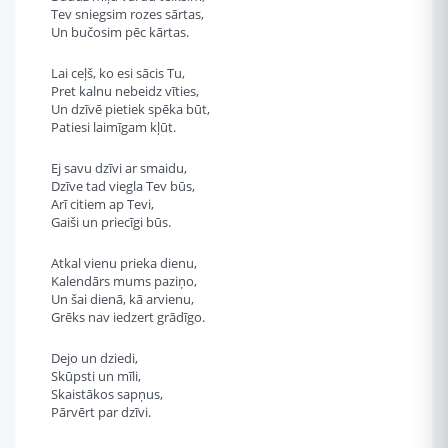
Tev sniegsim rozes sārtas,
Un bučosim pēc kārtas.
Lai ceļš, ko esi sācis Tu,
Pret kalnu nebeidz vīties,
Un dzīvē pietiek spēka būt,
Patiesi laimīgam kļūt.
Ej savu dzīvi ar smaidu,
Dzīve tad viegla Tev būs,
Arī citiem ap Tevi,
Gaiši un priecīgi būs.
Atkal vienu prieka dienu,
Kalendārs mums paziņo,
Un šai dienā, kā arvienu,
Grēks nav iedzert grādīgo.
Dejo un dziedi,
Skūpsti un mīli,
Skaistākos sapņus,
Pārvērt par dzīvi.