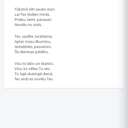
Tūkstoš silti saules stari,
Lai Tev šodien mirdz,
Prieku, laimi, pavasari,
Novēlu no sirds.
Tec, saulīte, tecēdama,
Aptec mazu līkumiņu,
Iesteidzies, pasveicini,
Šīs dieniņas jubilāru.
Visu to labo un skaisto,
Visu, ko vēlies Tu sev,
To šajā skaistajā dienā,
No sirds es novēlu Tev.