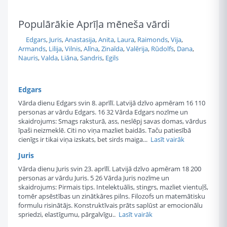
Populārākie Aprīļa mēneša vārdi
Edgars
,
Juris
,
Anastasija
,
Anita
,
Laura
,
Raimonds
,
Vija
,
Armands
,
Lilija
,
Vilnis
,
Alīna
,
Zinaīda
,
Valērija
,
Rūdolfs
,
Dana
,
Nauris
,
Valda
,
Liāna
,
Sandris
,
Egils
Edgars
Vārda dienu Edgars svin 8. aprīlī. Latvijā dzīvo apmēram 16 110
personas ar vārdu Edgars. 16 32 Vārda Edgars nozīme un
skaidrojums: Smags raksturā, ass, neslēpj savas domas, vārdus
īpaši neizmeklē. Citi no viņa mazliet baidās. Taču patiesībā
cienīgs ir tikai viņa izskats, bet sirds maiga...
Lasīt vairāk
Juris
Vārda dienu Juris svin 23. aprīlī. Latvijā dzīvo apmēram 18 200
personas ar vārdu Juris. 5 26 Vārda Juris nozīme un
skaidrojums: Pirmais tips. Intelektuālis, stingrs, mazliet vientuļš,
tomēr apsēstības un zinātkāres pilns. Filozofs un matemātisku
formulu risinātājs. Konstruktīvais prāts saplūst ar emocionālu
spriedzi, elastīgumu, pārgalvīgu..
Lasīt vairāk