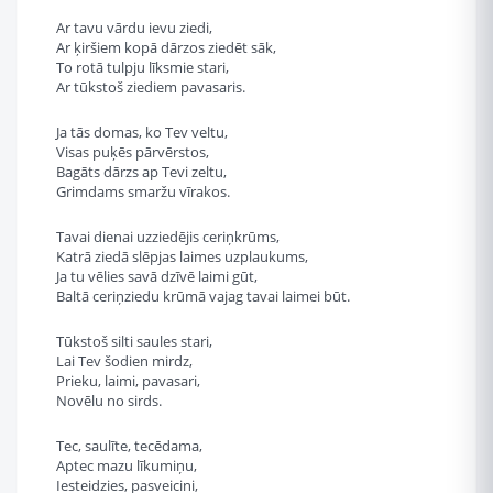
Ar tavu vārdu ievu ziedi,
Ar ķiršiem kopā dārzos ziedēt sāk,
To rotā tulpju līksmie stari,
Ar tūkstoš ziediem pavasaris.
Ja tās domas, ko Tev veltu,
Visas puķēs pārvērstos,
Bagāts dārzs ap Tevi zeltu,
Grimdams smaržu vīrakos.
Tavai dienai uzziedējis ceriņkrūms,
Katrā ziedā slēpjas laimes uzplaukums,
Ja tu vēlies savā dzīvē laimi gūt,
Baltā ceriņziedu krūmā vajag tavai laimei būt.
Tūkstoš silti saules stari,
Lai Tev šodien mirdz,
Prieku, laimi, pavasari,
Novēlu no sirds.
Tec, saulīte, tecēdama,
Aptec mazu līkumiņu,
Iesteidzies, pasveicini,