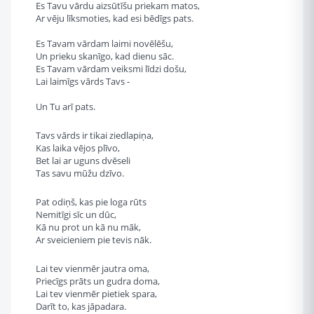
Es Tavu vārdu aizsūtīšu priekam matos,
Ar vēju līksmoties, kad esi bēdīgs pats.
Es Tavam vārdam laimi novēlēšu,
Un prieku skanīgo, kad dienu sāc.
Es Tavam vārdam veiksmi līdzi došu,
Lai laimīgs vārds Tavs -
Un Tu arī pats.
Tavs vārds ir tikai ziedlapiņa,
Kas laika vējos plīvo,
Bet lai ar uguns dvēseli
Tas savu mūžu dzīvo.
Pat odiņš, kas pie loga rūts
Nemitīgi sīc un dūc,
Kā nu prot un kā nu māk,
Ar sveicieniem pie tevis nāk.
Lai tev vienmēr jautra oma,
Priecīgs prāts un gudra doma,
Lai tev vienmēr pietiek spara,
Darīt to, kas jāpadara.