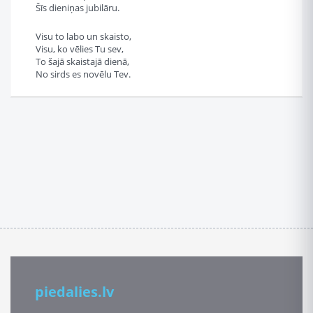
Šīs dieniņas jubilāru.
Visu to labo un skaisto,
Visu, ko vēlies Tu sev,
To šajā skaistajā dienā,
No sirds es novēlu Tev.
piedalies.lv