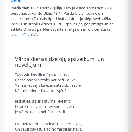
Uldis
Vārda dienu Uldis svin 4. jūlijā. Latvijā dzīvo apmēram 7 470
personas ar vārdu Uldis. 13 14 Vārda Uldis nozīme un
skaidrojums: Pirmais tips. Neatvairāms, jo slēpj sevī spēku,
ironiju un stabilu dzīves izjūtu. Izpalīdzīgs, godprātīgs un arī
atklāts.Otrais tips. Nenosvērts, melīgs un arī diplomātisks.
Uz..
Lasīt vairāk
Vārda dienas dzejoļi, apsveikumi un
novēlējumi
Tavs vārdiņš tik mīligs un jauks
Par to nav skaistāks pat rožu lauks
Vai esi redzējis kā ezers atspīdot saulei
Kā milijoniem dimantos spīd?
Ieskaties, šis skaistums Tevī mīt!
Daudz mīļu vardu Tev šodien veltu
Jo vārda diena nebūs vairs rīt!
Es Tavu vārdu pierakstīšu laimei līdzās,
Un sauli dāvāšu, kad nomaldījies stars.