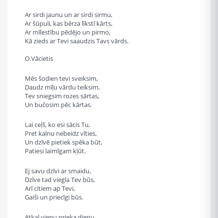
Ar sirdi jaunu un ar sirdi sirmu,
Ar šūpuli, kas bērza līkstī kārts,
Ar mīlestību pēdējo un pirmo,
Kā zieds ar Tevi saaudzis Tavs vārds.
O.Vācietis
Mēs šodien tevi sveiksim,
Daudz mīļu vārdu teiksim,
Tev sniegsim rozes sārtas,
Un bučosim pēc kārtas.
Lai ceļš, ko esi sācis Tu,
Pret kalnu nebeidz vīties,
Un dzīvē pietiek spēka būt,
Patiesi laimīgam kļūt.
Ej savu dzīvi ar smaidu,
Dzīve tad viegla Tev būs,
Arī citiem ap Tevi,
Gaiši un priecīgi būs.
Atkal vienu prieka dienu,