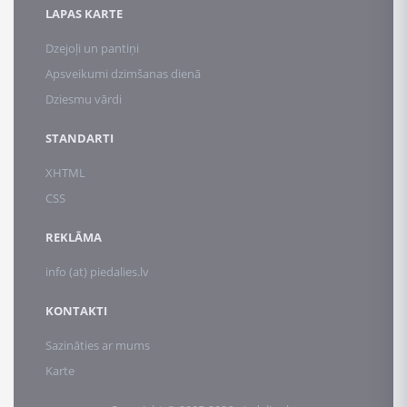
LAPAS KARTE
Dzejoļi un pantiņi
Apsveikumi dzimšanas dienā
Dziesmu vārdi
STANDARTI
XHTML
CSS
REKLĀMA
info (at) piedalies.lv
KONTAKTI
Sazināties ar mums
Karte