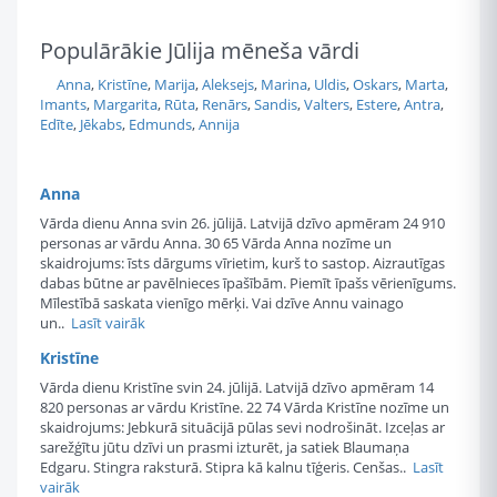
Populārākie Jūlija mēneša vārdi
Anna
,
Kristīne
,
Marija
,
Aleksejs
,
Marina
,
Uldis
,
Oskars
,
Marta
,
Imants
,
Margarita
,
Rūta
,
Renārs
,
Sandis
,
Valters
,
Estere
,
Antra
,
Edīte
,
Jēkabs
,
Edmunds
,
Annija
Anna
Vārda dienu Anna svin 26. jūlijā. Latvijā dzīvo apmēram 24 910
personas ar vārdu Anna. 30 65 Vārda Anna nozīme un
skaidrojums: īsts dārgums vīrietim, kurš to sastop. Aizrautīgas
dabas būtne ar pavēlnieces īpašībām. Piemīt īpašs vērienīgums.
Mīlestībā saskata vienīgo mērķi. Vai dzīve Annu vainago
un..
Lasīt vairāk
Kristīne
Vārda dienu Kristīne svin 24. jūlijā. Latvijā dzīvo apmēram 14
820 personas ar vārdu Kristīne. 22 74 Vārda Kristīne nozīme un
skaidrojums: Jebkurā situācijā pūlas sevi nodrošināt. Izceļas ar
sarežģītu jūtu dzīvi un prasmi izturēt, ja satiek Blaumaņa
Edgaru. Stingra raksturā. Stipra kā kalnu tīģeris. Cenšas..
Lasīt
vairāk