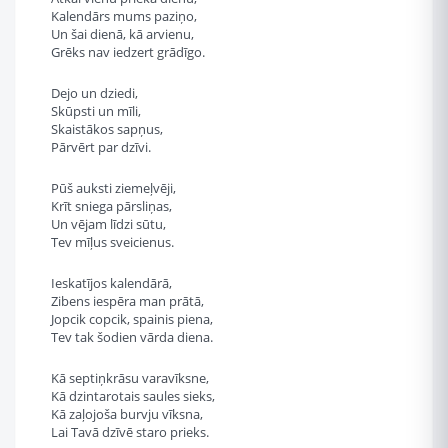
Kalendārs mums paziņo,
Un šai dienā, kā arvienu,
Grēks nav iedzert grādīgo.
Dejo un dziedi,
Skūpsti un mīli,
Skaistākos sapņus,
Pārvērt par dzīvi.
Pūš auksti ziemeļvēji,
Krīt sniega pārsliņas,
Un vējam līdzi sūtu,
Tev mīļus sveicienus.
Ieskatījos kalendārā,
Zibens iespēra man prātā,
Jopcik copcik, spainis piena,
Tev tak šodien vārda diena.
Kā septiņkrāsu varavīksne,
Kā dzintarotais saules sieks,
Kā zaļojoša burvju vīksna,
Lai Tavā dzīvē staro prieks.