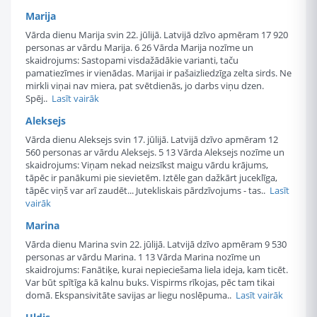
Marija
Vārda dienu Marija svin 22. jūlijā. Latvijā dzīvo apmēram 17 920
personas ar vārdu Marija. 6 26 Vārda Marija nozīme un
skaidrojums: Sastopami visdažādākie varianti, taču
pamatiezīmes ir vienādas. Marijai ir pašaizliedzīga zelta sirds. Ne
mirkli viņai nav miera, pat svētdienās, jo darbs viņu dzen.
Spēj..
Lasīt vairāk
Aleksejs
Vārda dienu Aleksejs svin 17. jūlijā. Latvijā dzīvo apmēram 12
560 personas ar vārdu Aleksejs. 5 13 Vārda Aleksejs nozīme un
skaidrojums: Viņam nekad neizsīkst maigu vārdu krājums,
tāpēc ir panākumi pie sievietēm. Iztēle gan dažkārt juceklīga,
tāpēc viņš var arī zaudēt... Jutekliskais pārdzīvojums - tas..
Lasīt
vairāk
Marina
Vārda dienu Marina svin 22. jūlijā. Latvijā dzīvo apmēram 9 530
personas ar vārdu Marina. 1 13 Vārda Marina nozīme un
skaidrojums: Fanātiķe, kurai nepieciešama liela ideja, kam ticēt.
Var būt spītīga kā kalnu buks. Vispirms rīkojas, pēc tam tikai
domā. Ekspansivitāte savijas ar liegu noslēpuma..
Lasīt vairāk