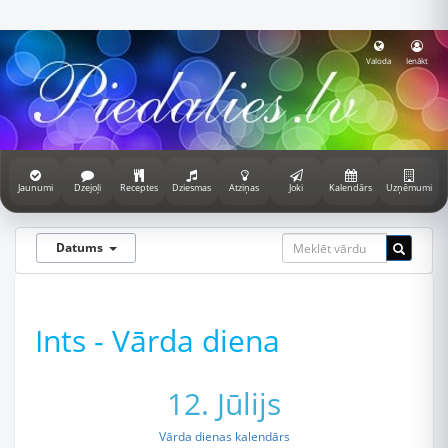
Valoda
Ienākt
Jaunumi
Dzejoļi
Receptes
Dziesmas
Atziņas
Joki
Kalendārs
Uzņēmumi
Datums
Ints - Vārda diena
12. Jūlijs
Vārda dienas kalendārs