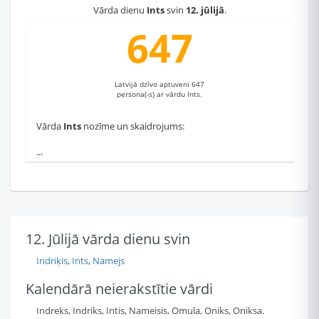
Vārda dienu
Ints
svin
12. jūlijā
.
647
Latvijā dzīvo aptuveni 647
persona(-s) ar vārdu Ints.
Vārda
Ints
nozīme un skaidrojums:
...
12. Jūlijā vārda dienu svin
Indriķis
,
Ints
,
Namejs
Kalendārā neierakstītie vārdi
Indreks, Indriks, Intis, Nameisis, Omula, Oniks, Oniksa.