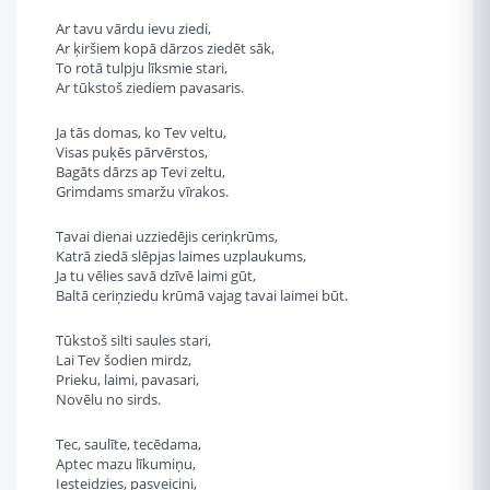
Ar tavu vārdu ievu ziedi,
Ar ķiršiem kopā dārzos ziedēt sāk,
To rotā tulpju līksmie stari,
Ar tūkstoš ziediem pavasaris.
Ja tās domas, ko Tev veltu,
Visas puķēs pārvērstos,
Bagāts dārzs ap Tevi zeltu,
Grimdams smaržu vīrakos.
Tavai dienai uzziedējis ceriņkrūms,
Katrā ziedā slēpjas laimes uzplaukums,
Ja tu vēlies savā dzīvē laimi gūt,
Baltā ceriņziedu krūmā vajag tavai laimei būt.
Tūkstoš silti saules stari,
Lai Tev šodien mirdz,
Prieku, laimi, pavasari,
Novēlu no sirds.
Tec, saulīte, tecēdama,
Aptec mazu līkumiņu,
Iesteidzies, pasveicini,