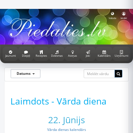
Valoda
Ienākt
Jaunumi
Dzejoļi
Receptes
Dziesmas
Atziņas
Joki
Kalendārs
Uzņēmumi
Datums
Laimdots - Vārda diena
22. Jūnijs
Vārda dienas kalendārs