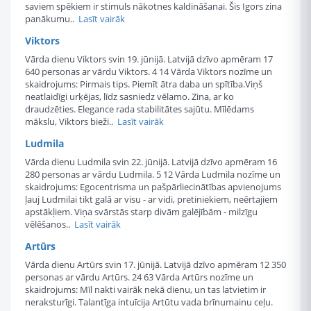
saviem spēkiem ir stimuls nākotnes kaldināšanai. Šis Igors zina
panākumu..
Lasīt vairāk
Viktors
Vārda dienu Viktors svin 19. jūnijā. Latvijā dzīvo apmēram 17
640 personas ar vārdu Viktors. 4 14 Vārda Viktors nozīme un
skaidrojums: Pirmais tips. Piemīt ātra daba un spītība.Viņš
neatlaidīgi urķējas, līdz sasniedz vēlamo. Zina, ar ko
draudzēties. Elegance rada stabilitātes sajūtu. Mīlēdams
mākslu, Viktors bieži..
Lasīt vairāk
Ludmila
Vārda dienu Ludmila svin 22. jūnijā. Latvijā dzīvo apmēram 16
280 personas ar vārdu Ludmila. 5 12 Vārda Ludmila nozīme un
skaidrojums: Egocentrisma un pašpārliecinātības apvienojums
ļauj Ludmilai tikt galā ar visu - ar vidi, pretiniekiem, neērtajiem
apstākļiem. Viņa svārstās starp divām galējībām - milzīgu
vēlēšanos..
Lasīt vairāk
Artūrs
Vārda dienu Artūrs svin 17. jūnijā. Latvijā dzīvo apmēram 12 350
personas ar vārdu Artūrs. 24 63 Vārda Artūrs nozīme un
skaidrojums: Mīl nakti vairāk nekā dienu, un tas latvietim ir
neraksturīgi. Talantīga intuīcija Artūtu vada brīnumainu ceļu.