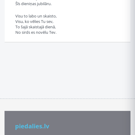
Šīs dieniņas jubilāru.
Visu to labo un skaisto,
Visu, ko vēlies Tu sev,
To šajā skaistajā dienā,
No sirds es novēlu Tev.
piedalies.lv