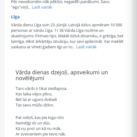
Pēc neveiksmēm nāk pēkšņi, negaidīti panākumi. Savu
"ego"viņš..
Lasīt vairāk
Līga
Vārda dienu Līga svin 23. jūnijā. Latvijā dzīvo apmēram 10 500
personas ar vārdu Līga. 11 36 Vārda Līga nozīme un
skaidrojums: Pirmais tips. Meklē dzīvē dinamiku, ir grēcīga, bet
laimīga. Alkst ārkārtēju situāciju, kur sevi apliecināt. Var meklēt
saskaņu ar vīrieti gadiem ilgi un to..
Lasīt vairāk
Vārda dienas dzejoļi, apsveikumi un
novēlējumi
Tavs vārds ir tikai ziedlapiņa,
Kas laika vējos plīvo,
Bet lai ar uguns dvēseli
Tas savu mūžu dzīvo.
Pat odiņš, kas pie loga rūts
Nemitīgi sīc un dūc,
Kā nu prot un kā nu māk,
Ar sveicieniem pie tevis nāk.