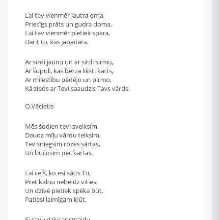
Lai tev vienmēr jautra oma,
Priecīgs prāts un gudra doma,
Lai tev vienmēr pietiek spara,
Darīt to, kas jāpadara.
Ar sirdi jaunu un ar sirdi sirmu,
Ar šūpuli, kas bērza līkstī kārts,
Ar mīlestību pēdējo un pirmo,
Kā zieds ar Tevi saaudzis Tavs vārds.
O.Vācietis
Mēs šodien tevi sveiksim,
Daudz mīļu vārdu teiksim,
Tev sniegsim rozes sārtas,
Un bučosim pēc kārtas.
Lai ceļš, ko esi sācis Tu,
Pret kalnu nebeidz vīties,
Un dzīvē pietiek spēka būt,
Patiesi laimīgam kļūt.
Ej savu dzīvi ar smaidu,