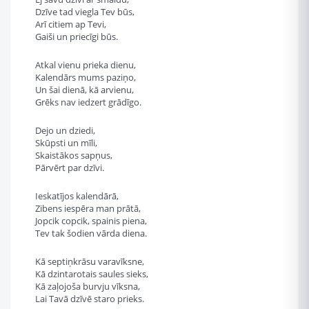
Dzīve tad viegla Tev būs,
Arī citiem ap Tevi,
Gaiši un priecīgi būs.
Atkal vienu prieka dienu,
Kalendārs mums paziņo,
Un šai dienā, kā arvienu,
Grēks nav iedzert grādīgo.
Dejo un dziedi,
Skūpsti un mīli,
Skaistākos sapņus,
Pārvērt par dzīvi.
Ieskatījos kalendārā,
Zibens iespēra man prātā,
Jopcik copcik, spainis piena,
Tev tak šodien vārda diena.
Kā septiņkrāsu varavīksne,
Kā dzintarotais saules sieks,
Kā zaļojoša burvju vīksna,
Lai Tavā dzīvē staro prieks.