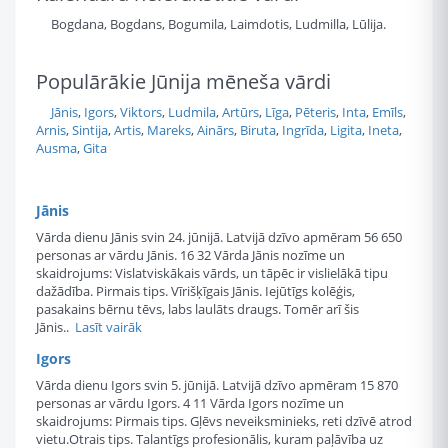
Bogdana, Bogdans, Bogumila, Laimdotis, Ludmilla, Lūlija.
Populārākie Jūnija mēneša vārdi
Jānis
,
Igors
,
Viktors
,
Ludmila
,
Artūrs
,
Līga
,
Pēteris
,
Inta
,
Emīls
,
Arnis
,
Sintija
,
Artis
,
Mareks
,
Ainārs
,
Biruta
,
Ingrīda
,
Ligita
,
Ineta
,
Ausma
,
Gita
Jānis
Vārda dienu Jānis svin 24. jūnijā. Latvijā dzīvo apmēram 56 650
personas ar vārdu Jānis. 16 32 Vārda Jānis nozīme un
skaidrojums: Vislatviskākais vārds, un tāpēc ir vislielākā tipu
dažādība. Pirmais tips. Vīrišķīgais Jānis. Iejūtīgs kolēģis,
pasakains bērnu tēvs, labs laulāts draugs. Tomēr arī šis
Jānis..
Lasīt vairāk
Igors
Vārda dienu Igors svin 5. jūnijā. Latvijā dzīvo apmēram 15 870
personas ar vārdu Igors. 4 11 Vārda Igors nozīme un
skaidrojums: Pirmais tips. Gļēvs neveiksminieks, reti dzīvē atrod
vietu.Otrais tips. Talantīgs profesionālis, kuram paļāvība uz