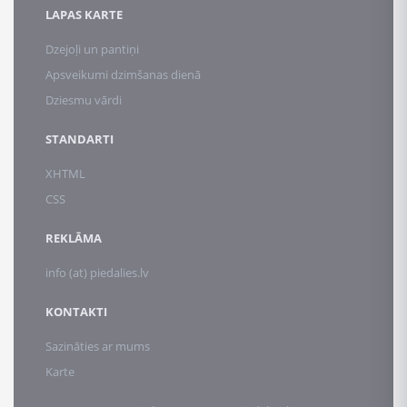
LAPAS KARTE
Dzejoļi un pantiņi
Apsveikumi dzimšanas dienā
Dziesmu vārdi
STANDARTI
XHTML
CSS
REKLĀMA
info (at) piedalies.lv
KONTAKTI
Sazināties ar mums
Karte