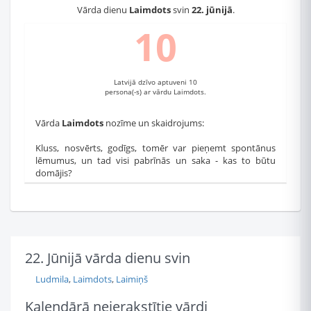
Vārda dienu
Laimdots
svin
22. jūnijā
.
10
Latvijā dzīvo aptuveni 10
persona(-s) ar vārdu Laimdots.
Vārda
Laimdots
nozīme un skaidrojums:
Kluss, nosvērts, godīgs, tomēr var pieņemt spontānus
lēmumus, un tad visi pabrīnās un saka - kas to būtu
domājis?
22. Jūnijā vārda dienu svin
Ludmila
,
Laimdots
,
Laimiņš
Kalendārā neierakstītie vārdi