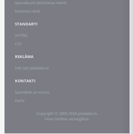
Apsveikumi dzimšanas dienā
Dziesmu vārdi
STANDARTI
XHTML
CSS
REKLĀMA
info (at) piedalies.lv
KONTAKTI
Sazināties ar mums
Karte
Copyright © 2005-2026 piedalies.lv.
Visas tiesības aizsargātas.