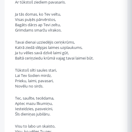
Ar tūkstoš ziediem pavasaris.
Ja tās domas, ko Tev veltu,
Visas puķēs pārvērstos,
Bagāts dārzs ap Tevi zeltu,
Grimdams smaržu vīrakos.
Tavai dienai uzziedējis ceriņkrūms,
Katrā ziedā slēpjas laimes uzplaukums,
Ja tu vēlies savā dzīvē laimi gūt,
Baltā ceriņziedu krūmā vajag tavai laimei būt.
Tūkstoš silti saules stari,
Lai Tev šodien mirdz,
Prieku, laimi, pavasari,
Novēlu no sirds.
Tec, saulīte, tecēdama,
Aptec mazu līkumiņu,
Iesteidzies, pasveicini,
Šīs dieniņas jubilāru.
Visu to labo un skaisto,
Visu, ko vēlies Tu sev,