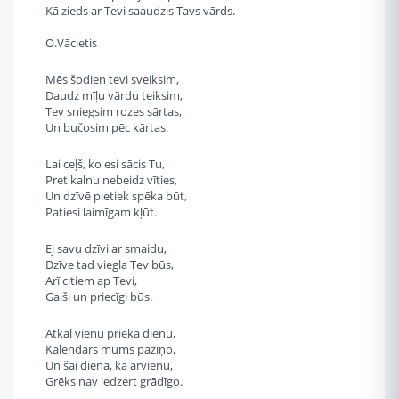
Kā zieds ar Tevi saaudzis Tavs vārds.
O.Vācietis
Mēs šodien tevi sveiksim,
Daudz mīļu vārdu teiksim,
Tev sniegsim rozes sārtas,
Un bučosim pēc kārtas.
Lai ceļš, ko esi sācis Tu,
Pret kalnu nebeidz vīties,
Un dzīvē pietiek spēka būt,
Patiesi laimīgam kļūt.
Ej savu dzīvi ar smaidu,
Dzīve tad viegla Tev būs,
Arī citiem ap Tevi,
Gaiši un priecīgi būs.
Atkal vienu prieka dienu,
Kalendārs mums paziņo,
Un šai dienā, kā arvienu,
Grēks nav iedzert grādīgo.