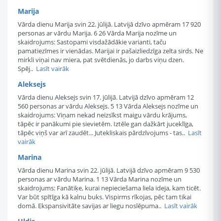
Marija
Vārda dienu Marija svin 22. jūlijā. Latvijā dzīvo apmēram 17 920
personas ar vārdu Marija. 6 26 Vārda Marija nozīme un
skaidrojums: Sastopami visdažādākie varianti, taču
pamatiezīmes ir vienādas. Marijai ir pašaizliedzīga zelta sirds. Ne
mirkli viņai nav miera, pat svētdienās, jo darbs viņu dzen.
Spēj..
Lasīt vairāk
Aleksejs
Vārda dienu Aleksejs svin 17. jūlijā. Latvijā dzīvo apmēram 12
560 personas ar vārdu Aleksejs. 5 13 Vārda Aleksejs nozīme un
skaidrojums: Viņam nekad neizsīkst maigu vārdu krājums,
tāpēc ir panākumi pie sievietēm. Iztēle gan dažkārt juceklīga,
tāpēc viņš var arī zaudēt... Jutekliskais pārdzīvojums - tas..
Lasīt
vairāk
Marina
Vārda dienu Marina svin 22. jūlijā. Latvijā dzīvo apmēram 9 530
personas ar vārdu Marina. 1 13 Vārda Marina nozīme un
skaidrojums: Fanātiķe, kurai nepieciešama liela ideja, kam ticēt.
Var būt spītīga kā kalnu buks. Vispirms rīkojas, pēc tam tikai
domā. Ekspansivitāte savijas ar liegu noslēpuma..
Lasīt vairāk