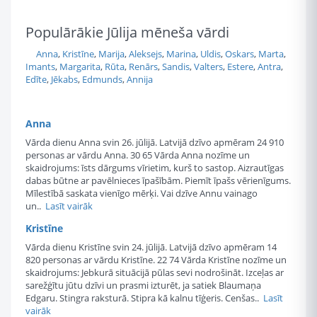
Populārākie Jūlija mēneša vārdi
Anna
,
Kristīne
,
Marija
,
Aleksejs
,
Marina
,
Uldis
,
Oskars
,
Marta
,
Imants
,
Margarita
,
Rūta
,
Renārs
,
Sandis
,
Valters
,
Estere
,
Antra
,
Edīte
,
Jēkabs
,
Edmunds
,
Annija
Anna
Vārda dienu Anna svin 26. jūlijā. Latvijā dzīvo apmēram 24 910
personas ar vārdu Anna. 30 65 Vārda Anna nozīme un
skaidrojums: īsts dārgums vīrietim, kurš to sastop. Aizrautīgas
dabas būtne ar pavēlnieces īpašībām. Piemīt īpašs vērienīgums.
Mīlestībā saskata vienīgo mērķi. Vai dzīve Annu vainago
un..
Lasīt vairāk
Kristīne
Vārda dienu Kristīne svin 24. jūlijā. Latvijā dzīvo apmēram 14
820 personas ar vārdu Kristīne. 22 74 Vārda Kristīne nozīme un
skaidrojums: Jebkurā situācijā pūlas sevi nodrošināt. Izceļas ar
sarežģītu jūtu dzīvi un prasmi izturēt, ja satiek Blaumaņa
Edgaru. Stingra raksturā. Stipra kā kalnu tīģeris. Cenšas..
Lasīt
vairāk