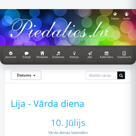
Valoda
Ienākt
Jaunumi
Dzejoļi
Receptes
Dziesmas
Atziņas
Joki
Kalendārs
Uzņēmumi
Datums
Lija - Vārda diena
10. Jūlijs
Vārda dienas kalendārs