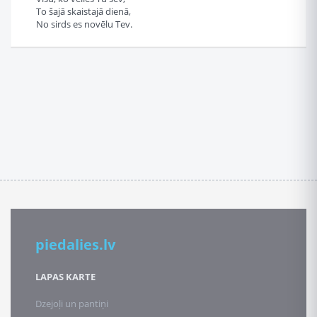
To šajā skaistajā dienā,
No sirds es novēlu Tev.
piedalies.lv
LAPAS KARTE
Dzejoļi un pantiņi