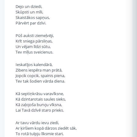
Dejo un dziedi,
Skūpsti un mīli,
Skaistākos sapņus,
Pārvērt par dzīvi.
Pūš auksti ziemeļvēji,
Krīt sniega pārsliņas,
Un vējam līdzi sūtu,
Tev mīļus sveicienus.
Ieskatījos kalendārā,
Zibens iespēra man prātā,
Jopcik copcik, spainis piena,
Tev tak šodien vārda diena.
Kā septiņkrāsu varavīksne,
Kā dzintarotais saules sieks,
Kā zaļojoša burvju vīksna,
Lai Tavā dzīvē staro prieks.
Ar tavu vārdu ievu ziedi,
Ar ķiršiem kopā dārzos ziedēt sāk,
To rotā tulpju līksmie stari,