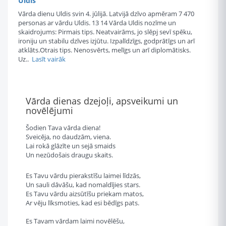
Uldis
Vārda dienu Uldis svin 4. jūlijā. Latvijā dzīvo apmēram 7 470
personas ar vārdu Uldis. 13 14 Vārda Uldis nozīme un
skaidrojums: Pirmais tips. Neatvairāms, jo slēpj sevī spēku,
ironiju un stabilu dzīves izjūtu. Izpalīdzīgs, godprātīgs un arī
atklāts.Otrais tips. Nenosvērts, melīgs un arī diplomātisks.
Uz..
Lasīt vairāk
Vārda dienas dzejoļi, apsveikumi un
novēlējumi
Šodien Tava vārda diena!
Sveicēja, no daudzām, viena.
Lai rokā glāzīte un sejā smaids
Un nezūdošais draugu skaits.
Es Tavu vārdu pierakstīšu laimei līdzās,
Un sauli dāvāšu, kad nomaldījies stars.
Es Tavu vārdu aizsūtīšu priekam matos,
Ar vēju līksmoties, kad esi bēdīgs pats.
Es Tavam vārdam laimi novēlēšu,