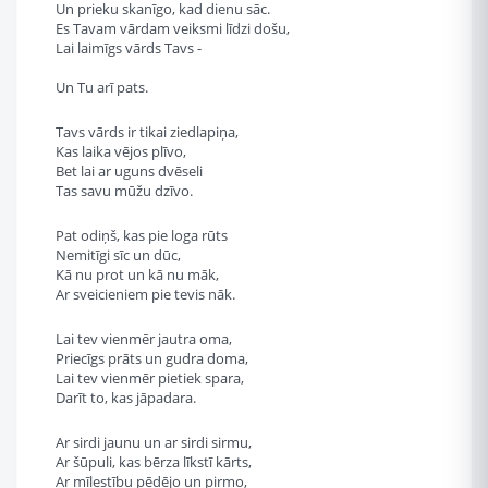
Un prieku skanīgo, kad dienu sāc.
Es Tavam vārdam veiksmi līdzi došu,
Lai laimīgs vārds Tavs -
Un Tu arī pats.
Tavs vārds ir tikai ziedlapiņa,
Kas laika vējos plīvo,
Bet lai ar uguns dvēseli
Tas savu mūžu dzīvo.
Pat odiņš, kas pie loga rūts
Nemitīgi sīc un dūc,
Kā nu prot un kā nu māk,
Ar sveicieniem pie tevis nāk.
Lai tev vienmēr jautra oma,
Priecīgs prāts un gudra doma,
Lai tev vienmēr pietiek spara,
Darīt to, kas jāpadara.
Ar sirdi jaunu un ar sirdi sirmu,
Ar šūpuli, kas bērza līkstī kārts,
Ar mīlestību pēdējo un pirmo,