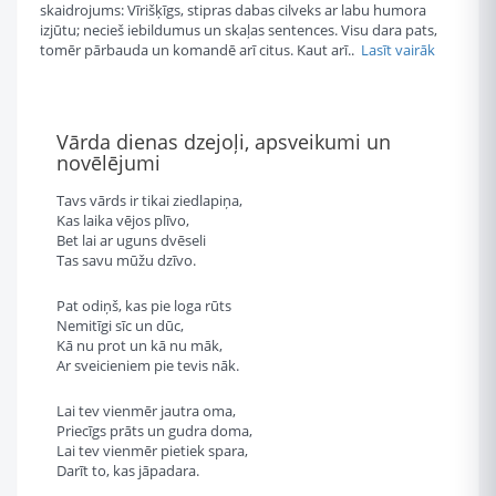
skaidrojums: Vīrišķīgs, stipras dabas cilveks ar labu humora
izjūtu; necieš iebildumus un skaļas sentences. Visu dara pats,
tomēr pārbauda un komandē arī citus. Kaut arī..
Lasīt vairāk
Vārda dienas dzejoļi, apsveikumi un
novēlējumi
Tavs vārds ir tikai ziedlapiņa,
Kas laika vējos plīvo,
Bet lai ar uguns dvēseli
Tas savu mūžu dzīvo.
Pat odiņš, kas pie loga rūts
Nemitīgi sīc un dūc,
Kā nu prot un kā nu māk,
Ar sveicieniem pie tevis nāk.
Lai tev vienmēr jautra oma,
Priecīgs prāts un gudra doma,
Lai tev vienmēr pietiek spara,
Darīt to, kas jāpadara.