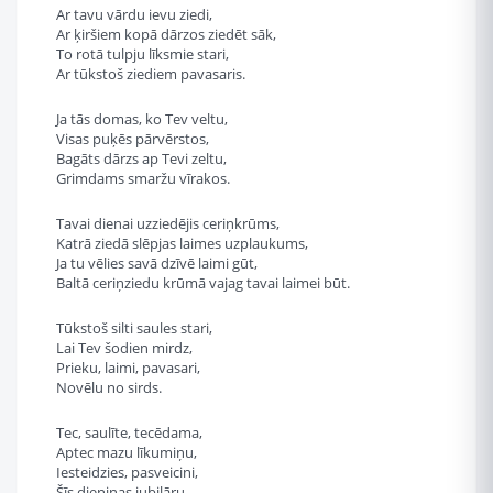
Ar tavu vārdu ievu ziedi,
Ar ķiršiem kopā dārzos ziedēt sāk,
To rotā tulpju līksmie stari,
Ar tūkstoš ziediem pavasaris.
Ja tās domas, ko Tev veltu,
Visas puķēs pārvērstos,
Bagāts dārzs ap Tevi zeltu,
Grimdams smaržu vīrakos.
Tavai dienai uzziedējis ceriņkrūms,
Katrā ziedā slēpjas laimes uzplaukums,
Ja tu vēlies savā dzīvē laimi gūt,
Baltā ceriņziedu krūmā vajag tavai laimei būt.
Tūkstoš silti saules stari,
Lai Tev šodien mirdz,
Prieku, laimi, pavasari,
Novēlu no sirds.
Tec, saulīte, tecēdama,
Aptec mazu līkumiņu,
Iesteidzies, pasveicini,
Šīs dieniņas jubilāru.