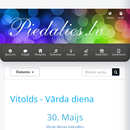
Valoda
Ienākt
Jaunumi
Dzejoļi
Receptes
Dziesmas
Atziņas
Joki
Kalendārs
Uzņēmumi
Datums
Vitolds - Vārda diena
30. Maijs
Vārda dienas kalendārs