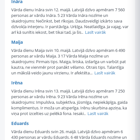
Ināra
Vārda dienu Ināra svin 12. maijā. Latvijā dzīvo apmēram 7 560
personas ar vārdu Ināra. 5 23 Vārda Ināra nozīme un
skaidrojums: Nečinkst, bet rīkojas. Daudzveidīgi izkārto sava
dzīvokļa interjeru. Ir parstāvīga. Urķīga. Neatlaidīga. Ja vajag, var
arī kā sunītis iekost, bet tikai tad, ja šis..
Lasīt vairāk
Maija
Vārda dienu Maija svin 10. maijā. Latvijā dzīvo apmēram 6 490
personas ar vārdu Maija. 3 17 Vārda Maija nozīme un
skaidrojums: Pirmais tips. Maiga, liriska, izdarīga un varbūt pat
kautra, ne vienmēr prot panākt vēlamo. Otrais tips. Talantīga
un mākslā veido jaunu virzienu. Ir afektēta...
Lasīt vairāk
Irēna
Vārda dienu Irēna svin 13. maijā. Latvijā dzīvo apmēram 7 250
personas ar vārdu Irēna. 9 23 Vārda Irēna nozīme un
skaidrojums: Impulsīva, subjektīva, jūsmīga, nepiekāpīga, gaida
komplimentus. Ir moža un atsperīga. Irēnu skurbina apziņa, ka
viņa prot izcelties uz pelēkā fona. Iesaki..
Lasīt vairāk
Eduards
Vārda dienu Eduards svin 26. maijā. Latvijā dzīvo apmēram 6
430 personas ar vārdu Eduards. 6 48 Vārda Eduards nozīme un