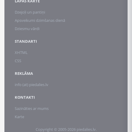
LAPAS KARTE
Dzejoļi un pantiņi
Apsveikumi dzimšanas dienā
Dziesmu vārdi
STANDARTI
XHTML
CSS
REKLĀMA
info (at) piedalies.lv
KONTAKTI
Sazināties ar mums
Karte
Copyright © 2005-2026 piedalies.lv.