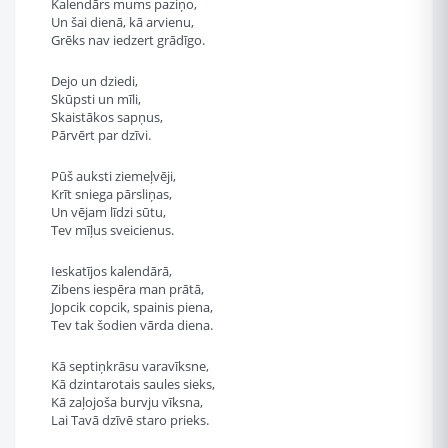
Kalendārs mums paziņo,
Un šai dienā, kā arvienu,
Grēks nav iedzert grādīgo.
Dejo un dziedi,
Skūpsti un mīli,
Skaistākos sapņus,
Pārvērt par dzīvi.
Pūš auksti ziemeļvēji,
Krīt sniega pārsliņas,
Un vējam līdzi sūtu,
Tev mīļus sveicienus.
Ieskatījos kalendārā,
Zibens iespēra man prātā,
Jopcik copcik, spainis piena,
Tev tak šodien vārda diena.
Kā septiņkrāsu varavīksne,
Kā dzintarotais saules sieks,
Kā zaļojoša burvju vīksna,
Lai Tavā dzīvē staro prieks.