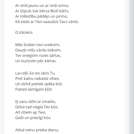
Ar sirdi jaunu un ar sirdi sirmu,
Ar šūpuli, kas bērza līkstī kārts,
Ar mīlestību pēdējo un pirmo,
Kā zieds ar Tevi saaudzis Tavs vārds.
O.Vācietis
Mēs šodien tevi sveiksim,
Daudz mīļu vārdu teiksim,
Tev sniegsim rozes sārtas,
Un bučosim pēc kārtas.
Lai ceļš, ko esi sācis Tu,
Pret kalnu nebeidz vīties,
Un dzīvē pietiek spēka būt,
Patiesi laimīgam kļūt.
Ej savu dzīvi ar smaidu,
Dzīve tad viegla Tev būs,
Arī citiem ap Tevi,
Gaiši un priecīgi būs.
Atkal vienu prieka dienu,