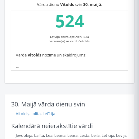
Vārda dienu
Vitolds
svin
30. maijā
.
524
Latvijā dzīvo aptuveni 524
persona(-s) ar vārdu Vitolds.
Vārda
Vitolds
nozīme un skaidrojums:
...
30. Maijā vārda dienu svin
Vitolds
,
Lolita
,
Letīcija
Kalendārā neierakstītie vārdi
Jevdokija, Lalita, Lea, Leāna, Leāra, Leida, Leila, Leticija, Levijs,