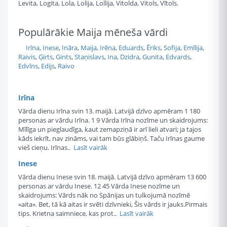
Levita, Logita, Lola, Lolija, Lollija, Vitolda, Vitols, Vītols.
Populārākie Maija mēneša vārdi
Irīna
,
Inese
,
Ināra
,
Maija
,
Irēna
,
Eduards
,
Ēriks
,
Sofija
,
Emīlija
,
Raivis
,
Ģirts
,
Gints
,
Staņislavs
,
Ina
,
Dzidra
,
Gunita
,
Edvards
,
Edvīns
,
Edijs
,
Raivo
Irīna
Vārda dienu Irīna svin 13. maijā. Latvijā dzīvo apmēram 1 180
personas ar vārdu Irīna. 1 9 Vārda Irīna nozīme un skaidrojums:
Mīlīga un pieglaudīga, kaut zemapziņā ir arī lieli atvari; ja tajos
kāds iekrīt, nav zināms, vai tam būs glābiņš. Taču Irīnas gaume
vieš cieņu. Irīnas..
Lasīt vairāk
Inese
Vārda dienu Inese svin 18. maijā. Latvijā dzīvo apmēram 13 600
personas ar vārdu Inese. 12 45 Vārda Inese nozīme un
skaidrojums: Vārds nāk no Spānijas un tulkojumā nozīmē
«aita». Bet, tā kā aitas ir svēti dzīvnieki, Šis vārds ir jauks.Pirmais
tips. Krietna saimniece, kas prot..
Lasīt vairāk