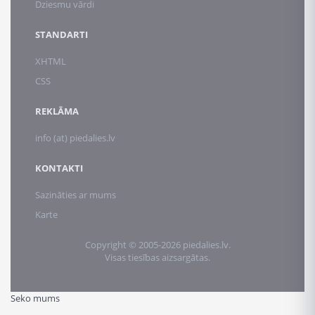
Dziesmu vārdi
STANDARTI
XHTML
CSS
REKLĀMA
info (at) piedalies.lv
KONTAKTI
Sazināties ar mums
Karte
Copyright © 2005-2026 piedalies.lv.
Visas tiesības aizsargātas.
Seko mums