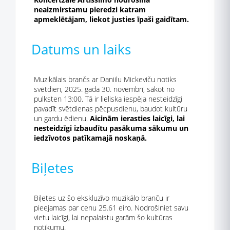
neaizmirstamu pieredzi katram
apmeklētājam, liekot justies īpaši gaidītam.
Datums un laiks
Muzikālais brančs ar Daniilu Mickeviču notiks
svētdien, 2025. gada 30. novembrī, sākot no
pulksten 13:00. Tā ir lieliska iespēja nesteidzīgi
pavadīt svētdienas pēcpusdienu, baudot kultūru
un gardu ēdienu.
Aicinām ierasties laicīgi, lai
nesteidzīgi izbaudītu pasākuma sākumu un
iedzīvotos patīkamajā noskaņā.
Biļetes
Biļetes uz šo ekskluzīvo muzikālo branču ir
pieejamas par cenu 25.61 eiro. Nodrošiniet savu
vietu laicīgi, lai nepalaistu garām šo kultūras
notikumu.