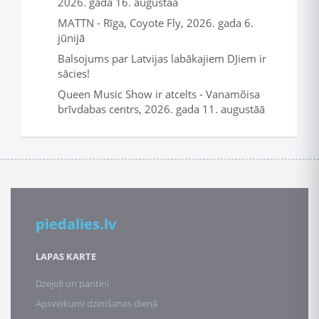
2026. gada 16. augustāā
MATTN - Rīga, Coyote Fly, 2026. gada 6.
jūnijā
Balsojums par Latvijas labākajiem DJiem ir
sācies!
Queen Music Show ir atcelts - Vanamõisa
brīvdabas centrs, 2026. gada 11. augustāā
piedalies.lv
LAPAS KARTE
Dzejoļi un pantiņi
Apsveikumi dzimšanas dienā