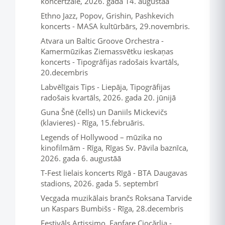
koncertzāle, 2026. gada 14. augustāā
Ethno Jazz, Popov, Grishin, Pashkevich
koncerts - MASA kultūrbārs, 29.novembris.
Atvara un Baltic Groove Orchestra -
Kamermūzikas Ziemassvētku ieskaņas
koncerts - Tipogrāfijas radošais kvartāls,
20.decembris
Labvēlīgais Tips - Liepāja, Tipogrāfijas
radošais kvartāls, 2026. gada 20. jūnijā
Guna Šnē (čells) un Daniils Mickevičs
(klavieres) - Rīga, 15.februāris.
Legends of Hollywood – mūzika no
kinofilmām - Rīga, Rīgas Sv. Pāvila baznīca,
2026. gada 6. augustāā
T-Fest lielais koncerts Rīgā - BTA Daugavas
stadions, 2026. gada 5. septembrī
Vecgada muzikālais brančs Roksana Tarvide
un Kaspars Bumbišs - Rīga, 28.decembris
Festivāls Artissimo. Fanfare Ciocărlia -