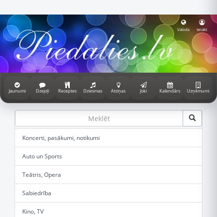
Valoda
Ienākt
Jaunumi
Dzejoļi
Receptes
Dziesmas
Atziņas
Joki
Kalendārs
Uzņēmumi
Koncerti, pasākumi, notikumi
Auto un Sports
Teātris, Opera
Sabiedrība
Kino, TV