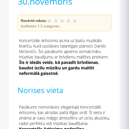
30.novembris
★
★
★
★
★
Novērtē rakstu
Izvēlieties 1-5 zvaigznes.
Koncertzāle Artissimo aicina uz īpašu muzikālo
branču, kurā uzstāsies talantīgais pianists Daniils
Mickevičs. Šis pasākums apvieno izsmalcinātu
mūzikas baudījumu ar brīvdienu maltītes priekiem.
Šis ir ideāls veids, kā pavadīt brīvdienas,
baudot izcilu mūziku un gardu maltīti
neformālā gaisotnē.
Norises vieta
Pasākums norisināsies elegantajā Koncertzālē
Artissimo, kas atrodas pašā Rīgas sirdī. Šī vieta ir
zināma ar savu mājīgo atmosfēru un izcilu akustiku,
radot perfektu vidi mūzikas baudīšanai.
Koncertzāle Artissimo nodrošina