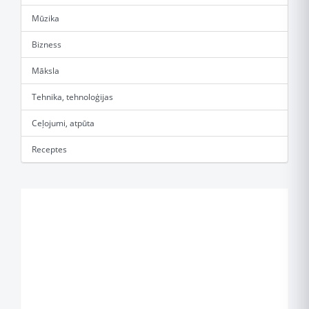
Mūzika
Bizness
Māksla
Tehnika, tehnoloģijas
Ceļojumi, atpūta
Receptes