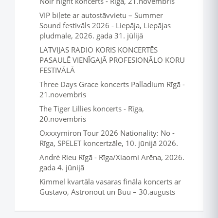
Noir night koncerts - Rīga, 21.novembris
VIP biļete ar autostāvvietu – Summer
Sound festivāls 2026 - Liepāja, Liepājas
pludmale, 2026. gada 31. jūlijā
LATVIJAS RADIO KORIS KONCERTĒS
PASAULĒ VIENĪGAJĀ PROFESIONĀLO KORU
FESTIVĀLĀ
Three Days Grace koncerts Palladium Rīgā -
21.novembris
The Tiger Lillies koncerts - Rīga,
20.novembris
Oxxxymiron Tour 2026 Nationality: No -
Rīga, SPELET koncertzāle, 10. jūnijā 2026.
André Rieu Rīgā - Rīga/Xiaomi Arēna, 2026.
gada 4. jūnijā
Kimmel kvartāla vasaras fināla koncerts ar
Gustavo, Astronout un Būū – 30.augusts