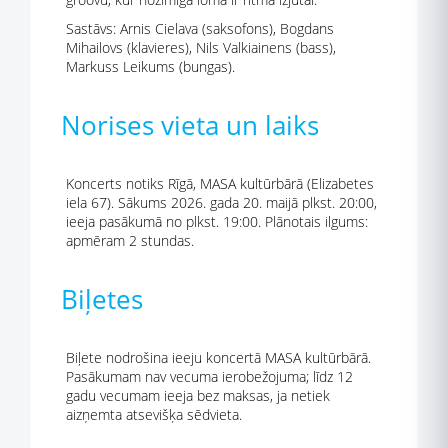
Sastāvs: Arnis Cielava (saksofons), Bogdans
Mihailovs (klavieres), Nils Valkiainens (bass),
Markuss Leikums (bungas).
Norises vieta un laiks
Koncerts notiks Rīgā, MASA kultūrbārā (Elizabetes
iela 67). Sākums 2026. gada 20. maijā plkst. 20:00,
ieeja pasākumā no plkst. 19:00. Plānotais ilgums:
apmēram 2 stundas.
Biļetes
Biļete nodrošina ieeju koncertā MASA kultūrbārā.
Pasākumam nav vecuma ierobežojuma; līdz 12
gadu vecumam ieeja bez maksas, ja netiek
aizņemta atsevišķa sēdvieta.