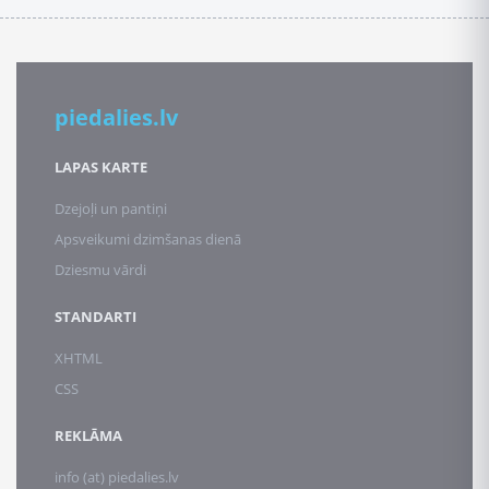
piedalies.lv
LAPAS KARTE
Dzejoļi un pantiņi
Apsveikumi dzimšanas dienā
Dziesmu vārdi
STANDARTI
XHTML
CSS
REKLĀMA
info (at) piedalies.lv