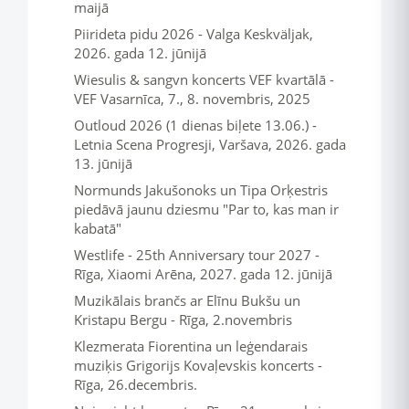
maijā
Piirideta pidu 2026 - Valga Keskväljak,
2026. gada 12. jūnijā
Wiesulis & sangvn koncerts VEF kvartālā -
VEF Vasarnīca, 7., 8. novembris, 2025
Outloud 2026 (1 dienas biļete 13.06.) -
Letnia Scena Progresji, Varšava, 2026. gada
13. jūnijā
Normunds Jakušonoks un Tipa Orķestris
piedāvā jaunu dziesmu "Par to, kas man ir
kabatā"
Westlife - 25th Anniversary tour 2027 -
Rīga, Xiaomi Arēna, 2027. gada 12. jūnijā
Muzikālais brančs ar Elīnu Bukšu un
Kristapu Bergu - Rīga, 2.novembris
Klezmerata Fiorentina un leģendarais
muziķis Grigorijs Kovaļevskis koncerts -
Rīga, 26.decembris.