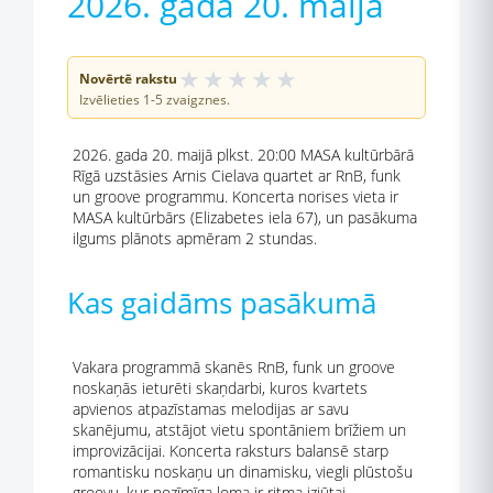
2026. gada 20. maijā
★
★
★
★
★
Novērtē rakstu
Izvēlieties 1-5 zvaigznes.
2026. gada 20. maijā plkst. 20:00 MASA kultūrbārā
Rīgā uzstāsies Arnis Cielava quartet ar RnB, funk
un groove programmu. Koncerta norises vieta ir
MASA kultūrbārs (Elizabetes iela 67), un pasākuma
ilgums plānots apmēram 2 stundas.
Kas gaidāms pasākumā
Vakara programmā skanēs RnB, funk un groove
noskaņās ieturēti skaņdarbi, kuros kvartets
apvienos atpazīstamas melodijas ar savu
skanējumu, atstājot vietu spontāniem brīžiem un
improvizācijai. Koncerta raksturs balansē starp
romantisku noskaņu un dinamisku, viegli plūstošu
groovu, kur nozīmīga loma ir ritma izjūtai.