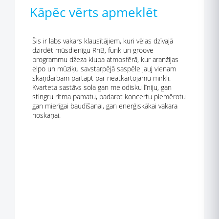
Kāpēc vērts apmeklēt
Šis ir labs vakars klausītājiem, kuri vēlas dzīvajā
dzirdēt mūsdienīgu RnB, funk un groove
programmu džeza kluba atmosfērā, kur aranžijas
elpo un mūziķu savstarpējā saspēle ļauj vienam
skaņdarbam pārtapt par neatkārtojamu mirkli.
Kvarteta sastāvs sola gan melodisku līniju, gan
stingru ritma pamatu, padarot koncertu piemērotu
gan mierīgai baudīšanai, gan enerģiskākai vakara
noskaņai.