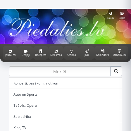
Valoda
Ienākt
Jaunumi
Dzejoļi
Receptes
Dziesmas
Atziņas
Joki
Kalendārs
Uzņēmumi
Koncerti, pasākumi, notikumi
Auto un Sports
Teātris, Opera
Sabiedrība
Kino, TV