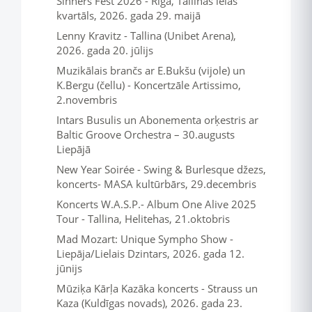
Sinners Fest 2026 - Rīga, Tallinas ielas
kvartāls, 2026. gada 29. maijā
Lenny Kravitz - Tallina (Unibet Arena),
2026. gada 20. jūlijs
Muzikālais brančs ar E.Bukšu (vijole) un
K.Bergu (čellu) - Koncertzāle Artissimo,
2.novembris
Intars Busulis un Abonementa orķestris ar
Baltic Groove Orchestra – 30.augusts
Liepājā
New Year Soirée - Swing & Burlesque džezs,
koncerts- MASA kultūrbārs, 29.decembris
Koncerts W.A.S.P.- Album One Alive 2025
Tour - Tallina, Helitehas, 21.oktobris
Mad Mozart: Unique Sympho Show -
Liepāja/Lielais Dzintars, 2026. gada 12.
jūnijs
Mūziķa Kārļa Kazāka koncerts - Strauss un
Kaza (Kuldīgas novads), 2026. gada 23.