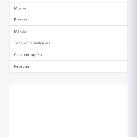
Mūzika
Bizness
Māksla
Tehnika, tehnoloģijas
Ceļojumi, atpūta
Receptes