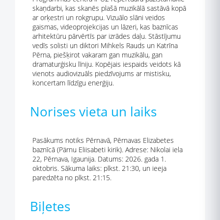
skaņdarbi, kas skanēs plašā muzikālā sastāvā kopā
ar orķestri un rokgrupu. Vizuālo slāni veidos
gaismas, videoprojekcijas un lāzeri, kas baznīcas
arhitektūru pārvērtīs par izrādes daļu. Stāstījumu
vedīs solisti un diktori Mihkels Rauds un Katrīna
Pērna, piešķirot vakaram gan muzikālu, gan
dramaturģisku līniju. Kopējais iespaids veidots kā
vienots audiovizuāls piedzīvojums ar mistisku,
koncertam līdzīgu enerģiju.
Norises vieta un laiks
Pasākums notiks Pērnavā, Pērnavas Elizabetes
baznīcā (Pärnu Eliisabeti kirik). Adrese: Nikolai iela
22, Pērnava, Igaunija. Datums: 2026. gada 1.
oktobris. Sākuma laiks: plkst. 21:30, un ieeja
paredzēta no plkst. 21:15.
Biļetes