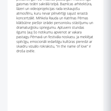
gaismas teātri sakrālā telpā. Baznīcas arhitektūra,
lāzeri un videoprojekcijas rada ieskaujošu
atmosfēru, kuru nevar pilnvērtīgi sajust ierastā
koncertzālē. Mihkela Rauda un Katrīnas Pērnas
klātbūtne piešķir izrādei personisku stāstījumu un
dramaturģisku spriegumu. Aptuveni stundas
ilgums ļauj šo notikumu apvienot ar vakara
pastaigu Pērnavā un festivāla noskaņu. Ja meklējat
spēcīgu, emocionāli iedarbīgu kultūras pieredzi ar
skaidru vizuālo rokrakstu, “In the name of love” ir
droša izvēle.