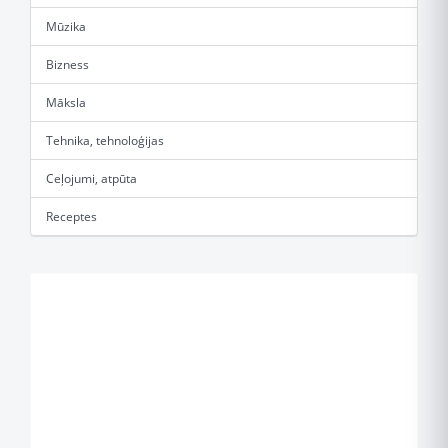
Mūzika
Bizness
Māksla
Tehnika, tehnoloģijas
Ceļojumi, atpūta
Receptes