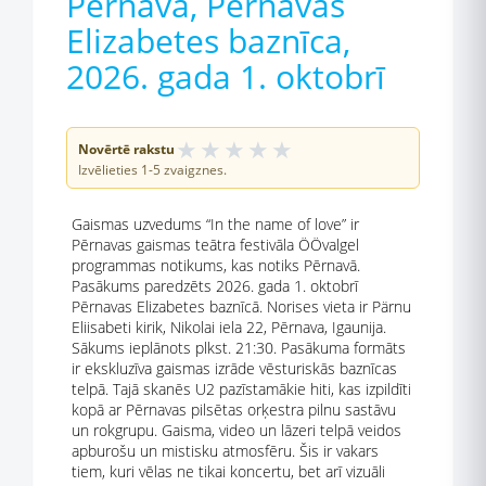
Pērnava, Pērnavas
Elizabetes baznīca,
2026. gada 1. oktobrī
★
★
★
★
★
Novērtē rakstu
Izvēlieties 1-5 zvaigznes.
Gaismas uzvedums “In the name of love” ir
Pērnavas gaismas teātra festivāla ÖÖvalgel
programmas notikums, kas notiks Pērnavā.
Pasākums paredzēts 2026. gada 1. oktobrī
Pērnavas Elizabetes baznīcā. Norises vieta ir Pärnu
Eliisabeti kirik, Nikolai iela 22, Pērnava, Igaunija.
Sākums ieplānots plkst. 21:30. Pasākuma formāts
ir ekskluzīva gaismas izrāde vēsturiskās baznīcas
telpā. Tajā skanēs U2 pazīstamākie hiti, kas izpildīti
kopā ar Pērnavas pilsētas orķestra pilnu sastāvu
un rokgrupu. Gaisma, video un lāzeri telpā veidos
apburošu un mistisku atmosfēru. Šis ir vakars
tiem, kuri vēlas ne tikai koncertu, bet arī vizuāli