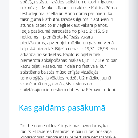
spēcīgu stāstu. Izrādes solisti un diktori ir igauņu
rokmūziķis Mihkels Rauds un aktrise Katrīna Pērna.
Iestudējumā izcelta arī Bono doma par mieru kā
taisnīguma klātbūtni. Izrādes ilgums ir aptuveni 1
stunda, tāpēc to ir viegli iekļaut vakara plānos.
Ieeja pasākumā paredzēta no plkst. 21:15. Šis
notikums ir piemērots kā īpašs vakara
piedzīvojums, apvienojot mūziku un gaismu vienā
telpiskā pieredzē. Biļešu cenas ir 19,31–26,93 eiro
atkarībā no sēdvietas. Papildus biļetei tiek
piemērota apkalpošanas maksa 0,81–1,13 eiro par
katru biļeti. Pasākums ir daļa no festivāla, kur
stāstīšana balstās mūsdienīgās vizuālajās
tehnoloģijās. Ja vēlaties redzēt U2 mūziku jaunā
skanējumā un gaismās, šis ir viens no
spilgtākajiem iemesliem doties uz Pērnavu rudenī.
Kas gaidāms pasākumā
“In the name of love” ir gaismas uzvedums, kas
radīts Elizabetes baznīcas telpai un tās noskaņai.
Programmas centrā ir U2 repertuāra pazīstamākie