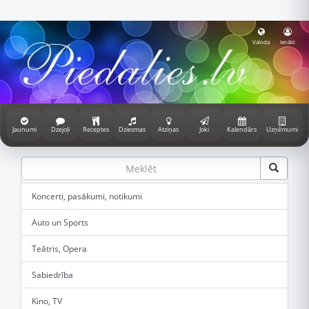
Valoda
Ienākt
Jaunumi
Dzejoļi
Receptes
Dziesmas
Atziņas
Joki
Kalendārs
Uzņēmumi
Koncerti, pasākumi, notikumi
Auto un Sports
Teātris, Opera
Sabiedrība
Kino, TV