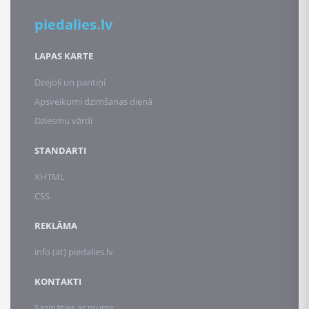
piedalies.lv
LAPAS KARTE
Dzejoļi un pantiņi
Apsveikumi dzimšanas dienā
Dziesmu vārdi
STANDARTI
XHTML
CSS
REKLĀMA
info (at) piedalies.lv
KONTAKTI
Sazināties ar mums