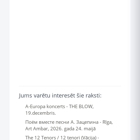
Jums varētu interesēt šie raksti:
A-Europa koncerts - THE BLOW,
19.decembris.
Поём вместе песни А. Зацепина - Rīga,
Art Ambar, 2026. gada 24. maijā
The 12 Tenors / 12 tenori (Vācija) -