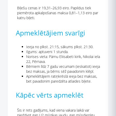
Biļešu cenas ir 19,31–26,93 eiro. Papildus tiek
piemērota apkalpošanas maksa 0,81–1,13 eiro par
katru biļeti.
Apmeklētājiem svarīgi
Ieeja no plkst. 21:15, sākums plkst. 21:30.
Ilgums: aptuveni 1 stunda.
Norises vieta: Pärnu Eliisabeti kirik, Nikolai iela
22, Pērnava.
Bērniem līdz 7 gadu vecumam (ieskaitot) ieeja
bez maksas, ja bērns sēž pavadonim klēpī.
Apmeklētājiem ratiņkrēslā ieeja bez maksas,
bet pavadonim paredzēta atlaides biļete.
Kāpēc vērts apmeklēt
Šis ir rets gadījums, kad viena vakara laikā var
piedzīvot gan U2 mūzikas jaudu, gan mūsdienīgu