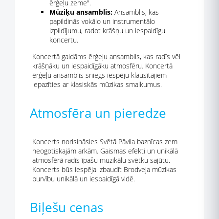
ērģeļu zeme".
Mūziķu ansamblis:
Ansamblis, kas
papildinās vokālo un instrumentālo
izpildījumu, radot krāšņu un iespaidīgu
koncertu.
Koncertā gaidāms ērģeļu ansamblis, kas radīs vēl
krāšņāku un iespaidīgāku atmosfēru. Koncertā
ērģeļu ansamblis sniegs iespēju klausītājiem
iepazīties ar klasiskās mūzikas smalkumus.
Atmosfēra un pieredze
Koncerts norisināsies Svētā Pāvila baznīcas zem
neogotiskajām arkām. Gaismas efekti un unikālā
atmosfērā radīs īpašu muzikālu svētku sajūtu.
Koncerts būs iespēja izbaudīt Brodveja mūzikas
burvību unikālā un iespaidīgā vidē.
Biļešu cenas