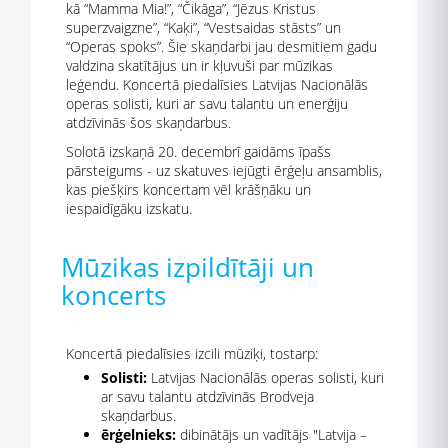
kā “Mamma Mia!”, “Čikāga”, “Jēzus Kristus
superzvaigzne”, “Kaķi”, “Vestsaidas stāsts” un
“Operas spoks”. Šie skaņdarbi jau desmitiem gadu
valdzina skatītājus un ir kļuvuši par mūzikas
leģendu. Koncertā piedalīsies Latvijas Nacionālās
operas solisti, kuri ar savu talantu un enerģiju
atdzīvinās šos skaņdarbus.
Solotā izskaņā 20. decembrī gaidāms īpašs
pārsteigums - uz skatuves iejūgti ērģeļu ansamblis,
kas piešķirs koncertam vēl krāšņāku un
iespaidīgāku izskatu.
Mūzikas izpildītāji un
koncerts
Koncertā piedalīsies izcili mūziķi, tostarp:
Solisti:
Latvijas Nacionālās operas solisti, kuri
ar savu talantu atdzīvinās Brodveja
skaņdarbus.
ērģelnieks:
dibinātājs un vadītājs "Latvija –