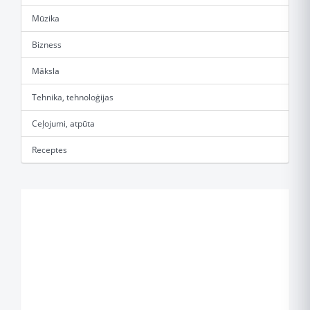
Mūzika
Bizness
Māksla
Tehnika, tehnoloģijas
Ceļojumi, atpūta
Receptes