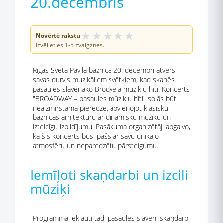
20.decembris
★
★
★
★
★
Novērtē rakstu
Izvēlieties 1-5 zvaigznes.
Rīgas Svētā Pāvila baznīca 20. decembrī atvērs
savas durvis muzikāliem svētkiem, kad skanēs
pasaules slavenāko Brodveja mūziklu hīti. Koncerts
"BROADWAY – pasaules mūziklu hīti" solās būt
neaizmirstama pieredze, apvienojot klasisku
baznīcas arhitektūru ar dinamisku mūziku un
izteicīgu izpildījumu. Pasākuma organizētāji apgalvo,
ka šis koncerts būs īpašs ar savu unikālo
atmosfēru un neparedzētu pārsteigumu.
Iemīļoti skaņdarbi un izcili
mūziķi
Programmā iekļauti tādi pasaules slaveni skaņdarbi