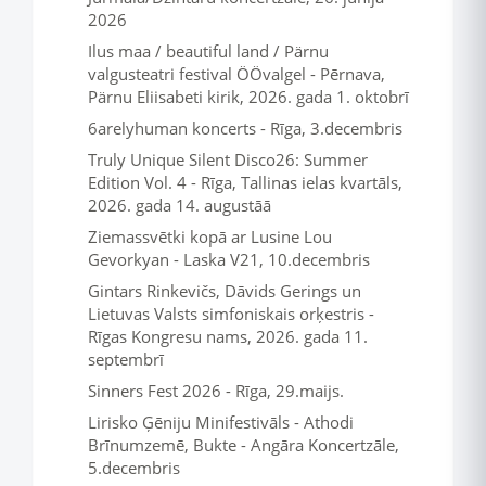
2026
Ilus maa / beautiful land / Pärnu
valgusteatri festival ÖÖvalgel - Pērnava,
Pärnu Eliisabeti kirik, 2026. gada 1. oktobrī
6arelyhuman koncerts - Rīga, 3.decembris
Truly Unique Silent Disco26: Summer
Edition Vol. 4 - Rīga, Tallinas ielas kvartāls,
2026. gada 14. augustāā
Ziemassvētki kopā ar Lusine Lou
Gevorkyan - Laska V21, 10.decembris
Gintars Rinkevičs, Dāvids Gerings un
Lietuvas Valsts simfoniskais orķestris -
Rīgas Kongresu nams, 2026. gada 11.
septembrī
Sinners Fest 2026 - Rīga, 29.maijs.
Lirisko Ģēniju Minifestivāls - Athodi
Brīnumzemē, Bukte - Angāra Koncertzāle,
5.decembris