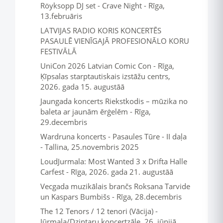
Röyksopp DJ set - Crave Night - Rīga,
13.februāris
LATVIJAS RADIO KORIS KONCERTĒS
PASAULĒ VIENĪGAJĀ PROFESIONĀLO KORU
FESTIVĀLĀ
UniCon 2026 Latvian Comic Con - Rīga,
Ķīpsalas starptautiskais izstāžu centrs,
2026. gada 15. augustāā
Jaungada koncerts Riekstkodis – mūzika no
baleta ar jaunām ērģelēm - Rīga,
29.decembris
Wardruna koncerts - Pasaules Tūre - II daļa
- Tallina, 25.novembris 2025
LoudJurmala: Most Wanted 3 x Drifta Halle
Carfest - Rīga, 2026. gada 21. augustāā
Vecgada muzikālais brančs Roksana Tarvide
un Kaspars Bumbišs - Rīga, 28.decembris
The 12 Tenors / 12 tenori (Vācija) -
Jūrmala/Dzintaru koncertzāle, 26. jūnijā