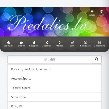
Valoda
Ienākt
Jaunumi
Dzejoļi
Receptes
Dziesmas
Atziņas
Joki
Kalendārs
Uzņēmumi
Koncerti, pasākumi, notikumi
Auto un Sports
Teātris, Opera
Sabiedrība
Kino, TV