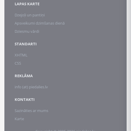
LAPAS KARTE
Dzejoļi un pantiņi
Apsveikumi dzimšanas dienā
Dziesmu vārdi
STANDARTI
XHTML
CSS
REKLĀMA
info (at) piedalies.lv
KONTAKTI
Sazināties ar mums
Karte