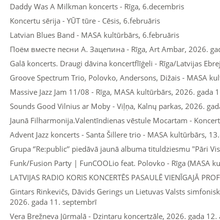
Daddy Was A Milkman koncerts - Rīga, 6.decembris
Koncertu sērija - YŪT tūre - Cēsis, 6.februāris
Latvian Blues Band - MASA kultūrbārs, 6.februāris
Поём вместе песни А. Зацепина - Rīga, Art Ambar, 2026. gad
Galā koncerts. Draugi dāvina koncertflīģeli - Rīga/Latvijas Eb
Groove Spectrum Trio, Polovko, Andersons, Dižais - MASA kult
Massive Jazz Jam 11/08 - Rīga, MASA kultūrbārs, 2026. gada 1
Sounds Good Vilnius ar Moby - Viļņa, Kalnų parkas, 2026. gad
Jaunā Filharmonija.Valentīndienas vēstule Mocartam - Koncert
Advent Jazz koncerts - Santa Šillere trio - MASA kultūrbārs, 1
Grupa ‘’Re:public’’ piedāvā jaunā albuma tituldziesmu "Pāri V
Funk/Fusion Party | FunCOOLio feat. Polovko - Rīga (MASA kult
LATVIJAS RADIO KORIS KONCERTĒS PASAULĒ VIENĪGAJĀ PRO
Gintars Rinkevičs, Dāvids Gerings un Lietuvas Valsts simfonisk
2026. gada 11. septembrī
Vera Brežneva Jūrmalā - Dzintaru koncertzāle, 2026. gada 12.