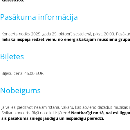
Pasākuma informācija
Koncerts notiks 2025. gada 25. oktobrī, sestdienā, plkst. 20:00. Pasāku
lieliska iespēja redzēt vienu no enerģiskākajām mūsdienu grupā
Biļetes
Biļešu cena: 45.00 EUR.
Nobeigums
Ja vēlies piedzīvot neaizmirstamu vakaru, kas apvieno dažādus mūzikas
Shikari koncerts Rīgā noteikti ir jāredz!
Neatkarīgi no tā, vai esi ilgg
šis pasākums sniegs jaudīgu un iespaidīgu pieredzi.