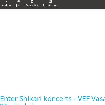
Atziņas
Joki
Kalendārs
Uzņēmumi
Enter Shikari koncerts - VEF Vasa