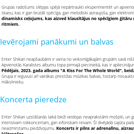
Grupas radošums slēpjas spējā nepārtraukti eksperimentēt un apvienot 
skaņu, kas ir gan brutāli spēcīga, gan melodiski aizraujoša, gan elektron
dinamisks ceļojums, kas aizved klausītājus no spēcīgiem ģitāru 
ritmiem.
Ievērojami panākumi un balvas
Enter Shikari neapšaubāmi ir viena no veiksmīgākajām grupām savā nišā. 
Apvienotās Karalistes albumu topa pirmajā pieciniekā, kas ir apliecinājums
Pēdējais, 2023. gada albums "A Kiss For The Whole World", beid
Grupa ir ieguvusi arī vairākas prestižas mūzikas balvas, tostarp nosau
mākslinieku.
Koncerta pieredze
Enter Shikari uzstāšanās laikā bieži veidojas neaprakstāmi mošpiti, un g
intensīvam rokkoncertam, gan eiforiskam reivam. Šī divējādā sajūta pada
neaizmirstamu piedzīvojumu.
Koncerts ir pilns ar adrenalīnu, aizra
klātesošos.