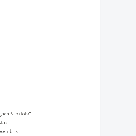
gada 6. oktobrī
stāā
decembris