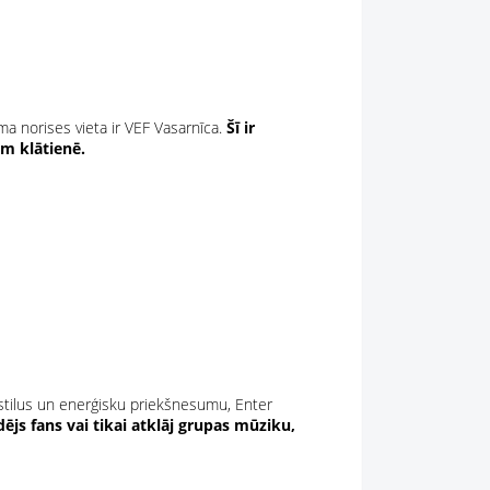
ma norises vieta ir VEF Vasarnīca.
Šī ir
m klātienē.
 stilus un enerģisku priekšnesumu, Enter
adējs fans vai tikai atklāj grupas mūziku,