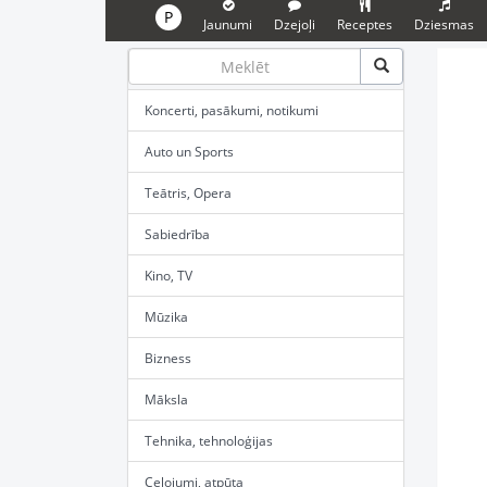
P
Jaunumi
Dzejoļi
Receptes
Dziesmas
Koncerti, pasākumi, notikumi
Auto un Sports
Teātris, Opera
Sabiedrība
Kino, TV
Mūzika
Bizness
Māksla
Tehnika, tehnoloģijas
Ceļojumi, atpūta