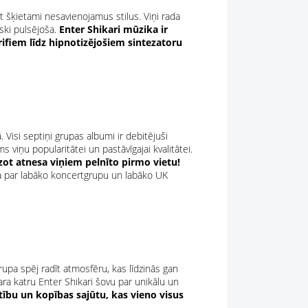
šķietami nesavienojamus stilus. Viņi rada
iski pulsējoša.
Enter Shikari mūzika ir
rifiem līdz hipnotizējošiem sintezatoru
Visi septiņi grupas albumi ir debitējuši
 viņu popularitātei un pastāvīgajai kvalitātei.
zot atnesa viņiem pelnīto pirmo vietu!
kta par labāko koncertgrupu un labāko UK
rupa spēj radīt atmosfēru, kas līdzinās gan
ra katru Enter Shikari šovu par unikālu un
utību un kopības sajūtu, kas vieno visus