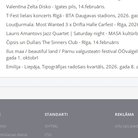
Valentīna Zelta Disko - Igates pils, 14.februāris.
T-Fest lielais koncerts Rīgā - BTA Daugavas stadions, 2026. ga
LoudJurmala: Most Wanted 3 x Drifta Halle Carfest - Rīga, 202
Lauris Amantovs Jazz Quartet | Saturday night - MASA kultūrbā
Čipsis un Dullais The Sinners Club - Rīga, 14.februāris
Ilus maa / beautiful land / Pärnu valgusteatri festival ÖÖvalgel
gada 1. oktobrī
Emilija - Liepāja, Tipogrāfijas radošais kvartāls, 2026. gada 8.
E
STANDARTI
REKLĀMA
tiņi
XHTML
info (at) pied
zimšanas dienā
CSS