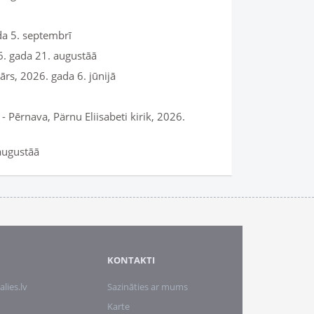
da 5. septembrī
6. gada 21. augustāā
rs, 2026. gada 6. jūnijā
 - Pērnava, Pärnu Eliisabeti kirik, 2026.
 augustāā
KONTAKTI
alies.lv
Sazināties ar mums
Karte