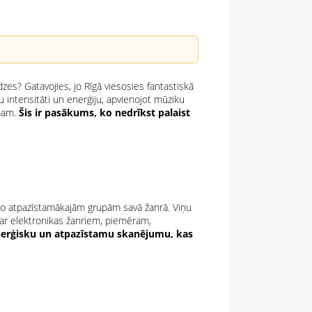
zes? Gatavojies, jo Rīgā viesosies fantastiskā
u intensitāti un enerģiju, apvienojot mūziku
tmam.
Šis ir pasākums, ko nedrīkst palaist
u no atpazīstamākajām grupām savā žanrā. Viņu
ar elektronikas žanriem, piemēram,
enerģisku un atpazīstamu skanējumu, kas