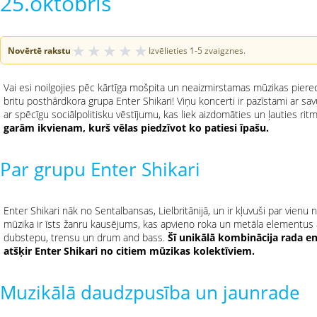
25.oktobris
★
★
★
★
★
Novērtē rakstu
Izvēlieties 1-5 zvaigznes.
Vai esi noilgojies pēc kārtīga mošpita un neaizmirstamas mūzikas piered
britu posthārdkora grupa Enter Shikari! Viņu koncerti ir pazīstami ar sav
ar spēcīgu sociālpolitisku vēstījumu, kas liek aizdomāties un ļauties ri
garām ikvienam, kurš vēlas piedzīvot ko patiesi īpašu.
Par grupu Enter Shikari
Enter Shikari nāk no Sentalbansas, Lielbritānijā, un ir kļuvuši par vien
mūzika ir īsts žanru kausējums, kas apvieno roka un metāla elementus 
dubstepu, trensu un drum and bass.
Šī unikālā kombinācija rada 
atšķir Enter Shikari no citiem mūzikas kolektīviem.
Muzikālā daudzpusība un jaunrade