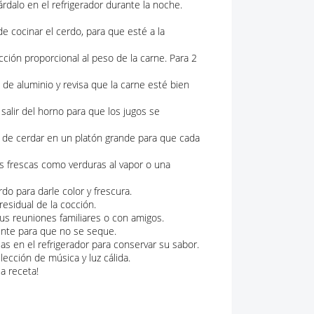
rdalo en el refrigerador durante la noche.
e cocinar el cerdo, para que esté a la
ión proporcional al peso de la carne. Para 2
l de aluminio y revisa que la carne esté bien
alir del horno para que los jugos se
s de cerdar en un platón grande para que cada
s frescas como verduras al vapor o una
do para darle color y frescura.
residual de la cocción.
us reuniones familiares o con amigos.
ente para que no se seque.
s en el refrigerador para conservar su sabor.
cción de música y luz cálida.
a receta!