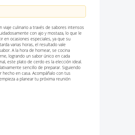
n viaje culinario a través de sabores intensos
cuidadosamente con ajo y mostaza, lo que le
tir en ocasiones especiales, ya que su
rda varias horas, el resultado vale
abor. A la hora de hornear, se cocina
arne, logrando un sabor único en cada
l, este plato de cerdo es la elección ideal.
lativamente sencillo de preparar. Siguiendo
dar hecho en casa. Acompáñalo con tus
empieza a planear tu próxima reunión