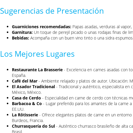
Sugerencias de Presentación
Guarniciones recomendadas:
Papas asadas, verduras al vapor, 
Garnitura:
Un toque de perejil picado o unas rodajas finas de li
Bebidas:
Acompaña con un buen vino tinto o una sidra espumos
Los Mejores Lugares
Restaurante La Brasserie
- Excelencia en carnes asadas con to
España.
Café del Mar
- Ambiente relajado y platos de autor. Ubicación: M
El Asador Tradicional
- Tradicional y auténtico, especialista en
México, México.
Casa de Cerdo
- Especialidad en carne de cerdo con técnicas mode
Barbacoa & Co
- Lugar preferido para los amantes de la carne a l
EE.UU.
La Rôtisserie
- Ofrece elegantes platos de carne en un entorno s
Burdeos, Francia.
Churrasquería do Sul
- Auténtico churrasco brasileño de alta cal
Brasil.