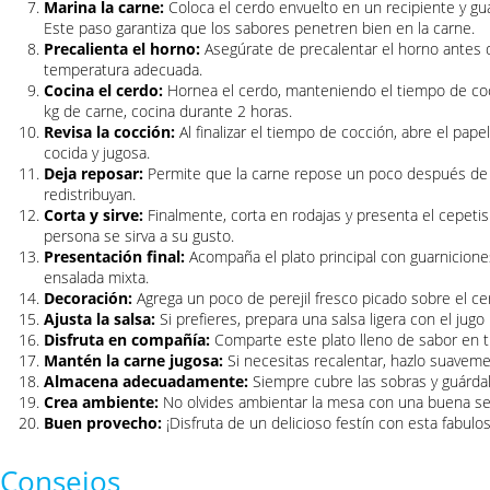
Marina la carne:
Coloca el cerdo envuelto en un recipiente y guá
Este paso garantiza que los sabores penetren bien en la carne.
Precalienta el horno:
Asegúrate de precalentar el horno antes d
temperatura adecuada.
Cocina el cerdo:
Hornea el cerdo, manteniendo el tiempo de cocc
kg de carne, cocina durante 2 horas.
Revisa la cocción:
Al finalizar el tiempo de cocción, abre el pape
cocida y jugosa.
Deja reposar:
Permite que la carne repose un poco después de s
redistribuyan.
Corta y sirve:
Finalmente, corta en rodajas y presenta el cepeti
persona se sirva a su gusto.
Presentación final:
Acompaña el plato principal con guarnicione
ensalada mixta.
Decoración:
Agrega un poco de perejil fresco picado sobre el cer
Ajusta la salsa:
Si prefieres, prepara una salsa ligera con el jugo 
Disfruta en compañía:
Comparte este plato lleno de sabor en t
Mantén la carne jugosa:
Si necesitas recalentar, hazlo suavem
Almacena adecuadamente:
Siempre cubre las sobras y guárdala
Crea ambiente:
No olvides ambientar la mesa con una buena sele
Buen provecho:
¡Disfruta de un delicioso festín con esta fabulos
Consejos