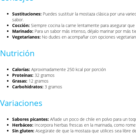
Sustituciones:
Puedes sustituir la mostaza clásica por una varie
sabor.
Cocción:
Siempre cocina la carne lentamente para asegurar que 
Marinado:
Para un sabor más intenso, déjalo marinar por más t
Vegetarianos:
No dudes en acompañar con opciones vegetariana
Nutrición
Calorías:
Aproximadamente 250 kcal por porción
Proteínas:
32 gramos
Grasas:
12 gramos
Carbohidratos:
3 gramos
Variaciones
Sabores picantes:
Añade un poco de chile en polvo para un toq
Herbáceo:
Incorpora hierbas frescas en la marinada, como romero
Sin gluten:
Asegúrate de que la mostaza que utilices sea libre de