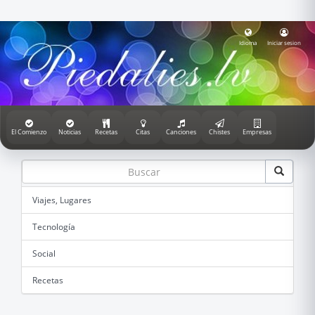
Idioma
Iniciar sesion
El Comienzo
Noticias
Recetas
Citas
Canciones
Chistes
Empresas
Viajes, Lugares
Tecnología
Social
Recetas