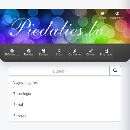
Idioma
Iniciar sesion
El Comienzo
Noticias
Recetas
Citas
Canciones
Chistes
Empresas
Viajes, Lugares
Tecnología
Social
Recetas