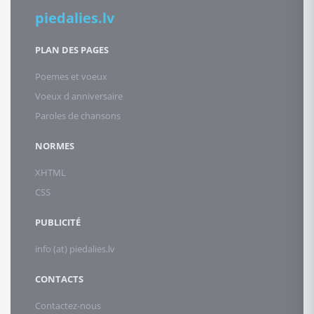
piedalies.lv
PLAN DES PAGES
Poemes et voeux
Voeux d anniversaire
Paroles de chansons
NORMES
XHTML
CSS
PUBLICITÉ
info (at) piedalies.lv
CONTACTS
Contactez-nous