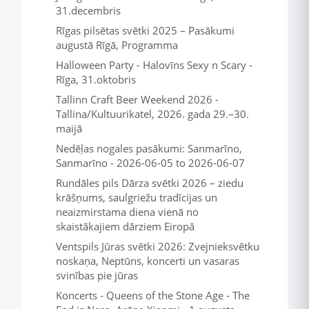
31.decembris
Rīgas pilsētas svētki 2025 – Pasākumi
augustā Rīgā, Programma
Halloween Party - Halovīns Sexy n Scary -
Rīga, 31.oktobris
Tallinn Craft Beer Weekend 2026 -
Tallina/Kultuurikatel, 2026. gada 29.–30.
maijā
Nedēļas nogales pasākumi: Sanmarīno,
Sanmarīno - 2026-06-05 to 2026-06-07
Rundāles pils Dārza svētki 2026 – ziedu
krāšņums, saulgriežu tradīcijas un
neaizmirstama diena vienā no
skaistākajiem dārziem Eiropā
Ventspils Jūras svētki 2026: Zvejnieksvētku
noskaņa, Neptūns, koncerti un vasaras
svinības pie jūras
Koncerts - Queens of the Stone Age - The