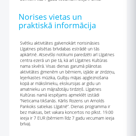
Norises vietas un
praktiskā informācija
Svētku aktivitātes galvenokārt norisināsies
Līgatnes pilsētas brīvdabas estrādē un tās
apkārtnē. Atsevišķi notikumi paredzēti arī Līgatnes
centra ezerā un pie tā, kā arī Līgatnes Kultūras
nama skvērā. Visas dienas garumā plānotas
aktivitātes ģimenēm un bērniem, izjāde ar zirdziņu,
lejerkastes mūzika, Gulbju mājas apgleznošana
kopā ar mākslinieku, ekskursijas ar gidu un
amatnieku un mājražotāju tirdziņš. Līgatnes
Kultūras namā iespējams apmeklēt izstādi
“Neticama tikšanās. Kārlis Rozens un Arnolds
Pankoks satiekas Līgatnē”. Dienas programma ir
bez maksas, bet vakara koncertos no plkst. 19.00
ieeja ir 7 EUR (bērniem līdz 7 gadu vecumam ieeja
brīva).