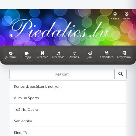
Valoda
Ienākt
Jaunumi
Dzejoļi
Receptes
Dziesmas
Atziņas
Joki
Kalendārs
Uzņēmumi
Koncerti, pasākumi, notikumi
Auto un Sports
Teātris, Opera
Sabiedrība
Kino, TV