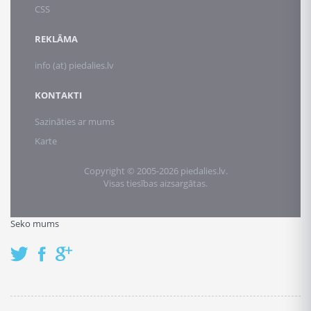
CSS
REKLĀMA
info (at) piedalies.lv
KONTAKTI
Sazināties ar mums
Karte
Copyright © 2005-2026 piedalies.lv.
Visas tiesības aizsargātas.
Seko mums