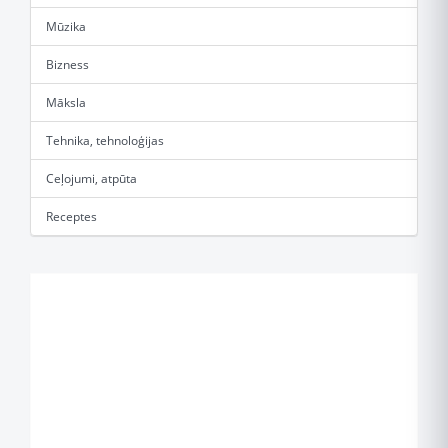
Mūzika
Bizness
Māksla
Tehnika, tehnoloģijas
Ceļojumi, atpūta
Receptes