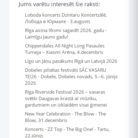
Jums varētu interesēt šie raksti:
Loboda koncerts Dzintaru Koncertzālē,
Лобода в Юрмале - 3.augusts
Rīga aicina līksmi sagaidīt 2026. gadu -
Laimīgu Jauno gadu!
Chippendales All Night Long Pasaules
Turneja – Xiaomi Arēna, 4.decembris
Līgo un Jāņu pasākumi Rīgā un Latvijā 2026
Dobeles pilsētas festivāls SĀC VASARU
TE!26 - Dobele, Dobeles novads, 5.–6. jūnijs
2026
Riga Riverside Festival 2026 – vasaras
svētki Daugavas krastā ar mūziku,
gardumiem un izklaidēm visai ģimenei
New Year Celebration - The Blow - The
Blow, 31.decembris
Koncerts - ZZ Top - The Big One! - Tartu,
22.jūnijs