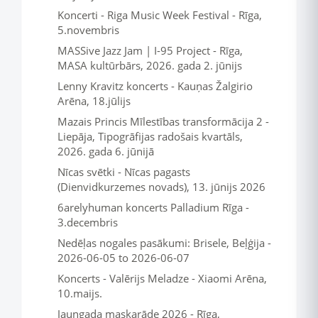
Koncerti - Riga Music Week Festival - Rīga,
5.novembris
MASSive Jazz Jam | I-95 Project - Rīga,
MASA kultūrbārs, 2026. gada 2. jūnijs
Lenny Kravitz koncerts - Kauņas Žalgirio
Arēna, 18.jūlijs
Mazais Princis Mīlestības transformācija 2 -
Liepāja, Tipogrāfijas radošais kvartāls,
2026. gada 6. jūnijā
Nīcas svētki - Nīcas pagasts
(Dienvidkurzemes novads), 13. jūnijs 2026
6arelyhuman koncerts Palladium Rīga -
3.decembris
Nedēļas nogales pasākumi: Brisele, Beļģija -
2026-06-05 to 2026-06-07
Koncerts - Valērijs Meladze - Xiaomi Arēna,
10.maijs.
Jaungada maskarāde 2026 - Rīga,