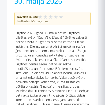
30. maijā 2026
★
★
★
★
★
Novērtē rakstu
Izvēlieties 1-5 zvaigznes.
Līgatnē 2026. gada 30. maijā notiks Līgatnes
pilsētas svētki “CaurVēju Līgatnē”. Svētku galvenā
norises vieta ir Līgatnes pilsētas estrāde un tās
apkārtne. Dienas garumā pilsētā gaidāma rosība
ģimenēm un bērniem, amatnieku un mājražotāju
tirdziņš, kā arī dažādas aktivitātes un satikšanās.
Svētku rīts sāksies ar makšķerēšanas sacensībām
Līgatnes centra ezerā, bet vēlāk sekos
modināšana un rīta rosme. Bērniem paredzēts
skrējiens un dienas vidū plānots bērnu, jauniešu
un amatierkolektīvu koncerts. Vakarpusē svētku
noskaņa pārtaps koncertos, kuros uzstāsies
pūtēju orķestris “Sigulda” un vairākas grupas.
Mūzikas daļu turpinās “Skvirl’Boizz” un “100. debija”,
bet nakts izskaņā par ritmu gādās Dj Zigy. Līdzās
koncertiem svētku dienā iespējams apmeklēt
izstādi Līgatnes Kultūras namā. Dienas programma