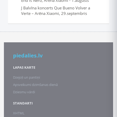
End is Nero, Arēna Xiaomi - 1.augusts
J Balvīna koncerts Que Bueno Volver a
Verte – Arēna Xiaomi, 29.septembris
piedalies.lv
LAPAS KARTE
Dzejoļi un pantiņi
Apsveikumi dzimšanas dienā
Dziesmu vārdi
STANDARTI
XHTML