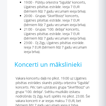
19:00 - Pūtēju orķestra “Sigulda” koncerts,
Līgatnes pilsētas estrāde. Ieeja 7 EUR
(bērniem līdz 7 gadu vecumam ieeja brīva).
20:00 - Grupas “Skvirl’Boizz” koncerts,
Līgatnes pilsētas estrāde. Ieeja 7 EUR
(bērniem līdz 7 gadu vecumam ieeja brīva).
21:00 - Grupas “100. debija” koncerts,
Līgatnes pilsētas estrāde. Ieeja 7 EUR
(bērniem līdz 7 gadu vecumam ieeja brīva).
23:00 - Dj Zigy, Līgatnes pilsētas estrāde.
Ieeja 7 EUR (bērniem līdz 7 gadu vecumam
ieeja brīva).
Koncerti un mākslinieki
Vakara koncertu daļā no plkst. 19.00 uz Līgatnes
pilsētas estrādes skanēs pūtēju orķestra “Sigulda”
koncerts. Pēc tam uzstāsies grupa “Skvirl’Boizz” un
grupa “100. debija”. Svētku muzikālo izskaņu
nodrošinās Dj Zigy, kurš spēlēs no plkst. 23.00. Šie
vakara koncerti ir ar ieejas maksu 7 EUR, bet
bērniem līdz 7 gadu vecumam ieeja ir brīva.