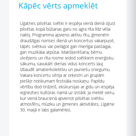
Kāpēc vērts apmeklēt
Līgatnes pilsētas svētki ir iespēja vienā dienā izjust
pilsētas kopā būšanas garu no agra rīta līdz vēlai
naktij. Programma apvieno aktīvu rītu, ģimenēm
draudzīgas norises dienā un koncertus vakarpusē,
tāpēc svētkus var pielāgot gan mierīgai pastaigai,
gan muzikālai atpūtai. Makšķerēšana, bērnu
skrējiens un rīta rosme iedod svētkiem enerģisku
sākumu, savukārt dienas vidus koncerts ļauj
izbaudīt amatierkolektīvu un jauniešu sniegumu.
Vakara koncertu sērija ar orķestri un grupām
piešķir notikumam festivāla noskaņu. Papildu
vērtību dod tirdziņš, ekskursijas ar gidu un iespēja
iegriezties kultūras namā uz izstādi. Ja meklē vietu,
kur vienā braucienā apvienot pilsētas svētku
atmosfēru, mūziku un ģimenes aktivitātes, Līgatne
30. maijā ir labs galamērķis.