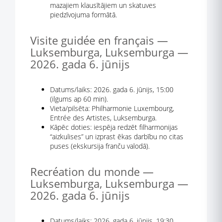
mazajiem klausītājiem un skatuves
piedzīvojuma formātā.
Visite guidée en français —
Luksemburga, Luksemburga —
2026. gada 6. jūnijs
Datums/laiks: 2026. gada 6. jūnijs, 15:00
(ilgums ap 60 min).
Vieta/pilsēta: Philharmonie Luxembourg,
Entrée des Artistes, Luksemburga.
Kāpēc doties: iespēja redzēt filharmonijas
“aizkulises” un izprast ēkas darbību no citas
puses (ekskursija franču valodā).
Recréation du monde —
Luksemburga, Luksemburga —
2026. gada 6. jūnijs
Datums/laiks: 2026. gada 6. jūnijs, 19:30.