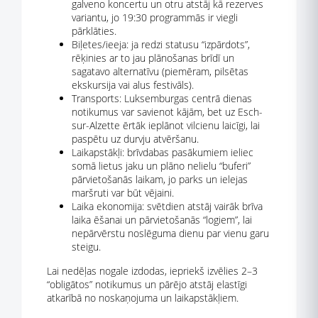
galveno koncertu un otru atstāj kā rezerves
variantu, jo 19:30 programmās ir viegli
pārklāties.
Biļetes/ieeja: ja redzi statusu “izpārdots”,
rēķinies ar to jau plānošanas brīdī un
sagatavo alternatīvu (piemēram, pilsētas
ekskursija vai alus festivāls).
Transports: Luksemburgas centrā dienas
notikumus var savienot kājām, bet uz Esch-
sur-Alzette ērtāk ieplānot vilcienu laicīgi, lai
paspētu uz durvju atvēršanu.
Laikapstākļi: brīvdabas pasākumiem ieliec
somā lietus jaku un plāno nelielu “buferi”
pārvietošanās laikam, jo parks un ielejas
maršruti var būt vējaini.
Laika ekonomija: svētdien atstāj vairāk brīva
laika ēšanai un pārvietošanās “logiem”, lai
nepārvērstu noslēguma dienu par vienu garu
steigu.
Lai nedēļas nogale izdodas, iepriekš izvēlies 2–3
“obligātos” notikumus un pārējo atstāj elastīgi
atkarībā no noskaņojuma un laikapstākļiem.