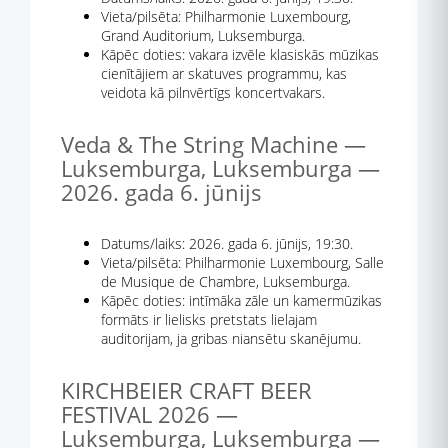
Vieta/pilsēta: Philharmonie Luxembourg,
Grand Auditorium, Luksemburga.
Kāpēc doties: vakara izvēle klasiskās mūzikas
cienītājiem ar skatuves programmu, kas
veidota kā pilnvērtīgs koncertvakars.
Veda & The String Machine —
Luksemburga, Luksemburga —
2026. gada 6. jūnijs
Datums/laiks: 2026. gada 6. jūnijs, 19:30.
Vieta/pilsēta: Philharmonie Luxembourg, Salle
de Musique de Chambre, Luksemburga.
Kāpēc doties: intīmāka zāle un kamermūzikas
formāts ir lielisks pretstats lielajam
auditorijam, ja gribas niansētu skanējumu.
KIRCHBEIER CRAFT BEER
FESTIVAL 2026 —
Luksemburga, Luksemburga —