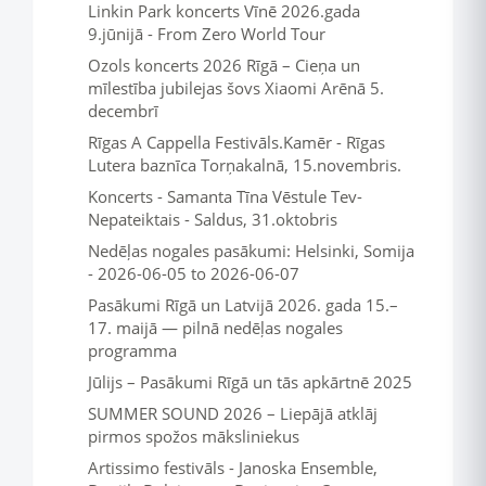
Linkin Park koncerts Vīnē 2026.gada
9.jūnijā - From Zero World Tour
Ozols koncerts 2026 Rīgā – Cieņa un
mīlestība jubilejas šovs Xiaomi Arēnā 5.
decembrī
Rīgas A Cappella Festivāls.Kamēr - Rīgas
Lutera baznīca Torņakalnā, 15.novembris.
Koncerts - Samanta Tīna Vēstule Tev-
Nepateiktais - Saldus, 31.oktobris
Nedēļas nogales pasākumi: Helsinki, Somija
- 2026-06-05 to 2026-06-07
Pasākumi Rīgā un Latvijā 2026. gada 15.–
17. maijā — pilnā nedēļas nogales
programma
Jūlijs – Pasākumi Rīgā un tās apkārtnē 2025
SUMMER SOUND 2026 – Liepājā atklāj
pirmos spožos māksliniekus
Artissimo festivāls - Janoska Ensemble,