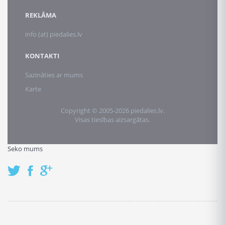
REKLĀMA
info (at) piedalies.lv
KONTAKTI
Sazināties ar mums
Karte
Copyright © 2005-2026 piedalies.lv.
Visas tiesības aizsargātas.
Seko mums