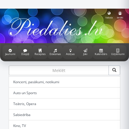
Valoda
Ienākt
Jaunumi
Dzejoļi
Receptes
Dziesmas
Atziņas
Joki
Kalendārs
Uzņēmumi
Koncerti, pasākumi, notikumi
Auto un Sports
Teātris, Opera
Sabiedrība
Kino, TV