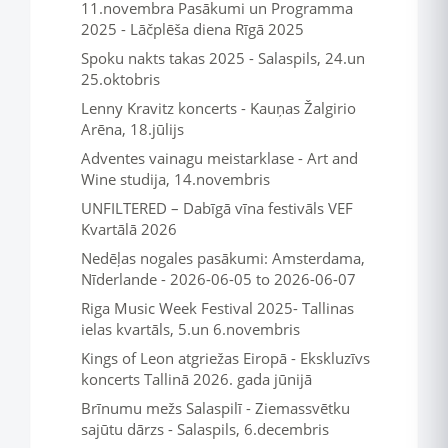
11.novembra Pasākumi un Programma
2025 - Lāčplēša diena Rīgā 2025
Spoku nakts takas 2025 - Salaspils, 24.un
25.oktobris
Lenny Kravitz koncerts - Kauņas Žalgirio
Arēna, 18.jūlijs
Adventes vainagu meistarklase - Art and
Wine studija, 14.novembris
UNFILTERED – Dabīgā vīna festivāls VEF
Kvartālā 2026
Nedēļas nogales pasākumi: Amsterdama,
Nīderlande - 2026-06-05 to 2026-06-07
Riga Music Week Festival 2025- Tallinas
ielas kvartāls, 5.un 6.novembris
Kings of Leon atgriežas Eiropā - Ekskluzīvs
koncerts Tallinā 2026. gada jūnijā
Brīnumu mežs Salaspilī - Ziemassvētku
sajūtu dārzs - Salaspils, 6.decembris