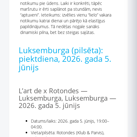
notikumu pie ūdens. Laiki ir konkrēti, tāpēc
maršrutu ir ērti saplānot pa stundām, nevis
“aptuveni”. Ieteikums: izvēlies vienu “lielo” vakara
notikumu katrai dienai un pārējo kā elastīgus
papildinājumus. Tā nedēļas nogale sanāks
dinamiski pilna, bet bez steigas sajūtas.
Luksemburga (pilsēta):
piektdiena, 2026. gada 5.
jūnijs
L’art de x Rotondes —
Luksemburga, Luksemburga —
2026. gada 5. jūnijs
Datums/laiks: 2026. gada 5. jūnijs, 19:00–
04:00.
Vieta/pilsēta: Rotondes (Klub & Parvis),