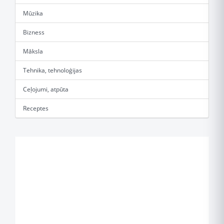
Mūzika
Bizness
Māksla
Tehnika, tehnoloģijas
Ceļojumi, atpūta
Receptes