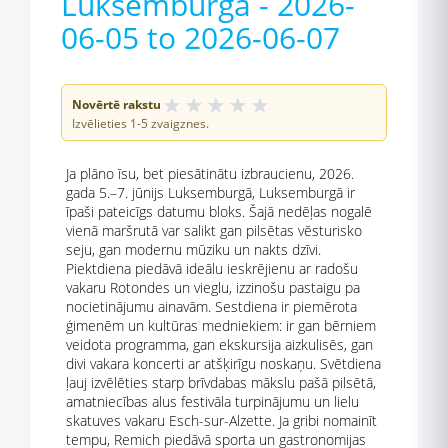
Luksemburga - 2026-
06-05 to 2026-06-07
★
★
★
★
★
Novērtē rakstu
Izvēlieties 1-5 zvaigznes.
Ja plāno īsu, bet piesātinātu izbraucienu, 2026.
gada 5.–7. jūnijs Luksemburgā, Luksemburgā ir
īpaši pateicīgs datumu bloks. Šajā nedēļas nogalē
vienā maršrutā var salikt gan pilsētas vēsturisko
seju, gan modernu mūziku un nakts dzīvi.
Piektdiena piedāvā ideālu ieskrējienu ar radošu
vakaru Rotondes un vieglu, izzinošu pastaigu pa
nocietinājumu ainavām. Sestdiena ir piemērota
ģimenēm un kultūras medniekiem: ir gan bērniem
veidota programma, gan ekskursija aizkulisēs, gan
divi vakara koncerti ar atšķirīgu noskaņu. Svētdiena
ļauj izvēlēties starp brīvdabas mākslu pašā pilsētā,
amatniecības alus festivāla turpinājumu un lielu
skatuves vakaru Esch-sur-Alzette. Ja gribi nomainīt
tempu, Remich piedāvā sporta un gastronomijas