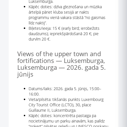
Luksemburga.
Kāpēc doties: dzīva gleznošana un mūzika
ārtelpā pāriet kluba sesijā ar nakts
programmu vienā vakara stāstā “no gaismas
līdz naktij”.
Biļetes/ieeja: 15 € (early bird; ierobežots
daudzums); iepriekšpārdošanā 20 €; pie
durvīm 20 €.
Views of the upper town and
fortifications — Luksemburga,
Luksemburga — 2026. gada 5.
jūnijs
Datums/laiks: 2026. gada 5. jūnijs, 15:00–
16:00.
Vieta/pilsēta: tikšanās punkts Luxembourg
City Tourist Office (LCTO), 30, place
Guillaume II, Luksemburga.
Kāpēc doties: koncentrēta pastaiga pa
nocietinājumu un parku ainavām, kas palīdz
“noķert” pilsētas reljefu un UNESCO noskaņu