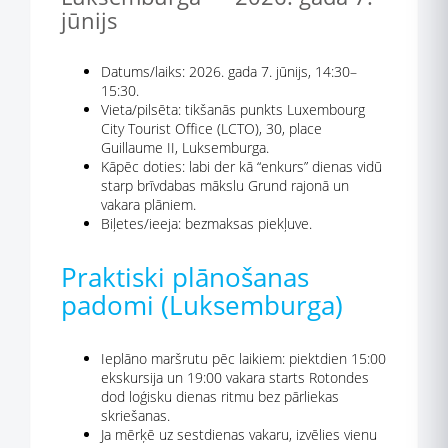
jūnijs
Datums/laiks: 2026. gada 7. jūnijs, 14:30–
15:30.
Vieta/pilsēta: tikšanās punkts Luxembourg
City Tourist Office (LCTO), 30, place
Guillaume II, Luksemburga.
Kāpēc doties: labi der kā “enkurs” dienas vidū
starp brīvdabas mākslu Grund rajonā un
vakara plāniem.
Biļetes/ieeja: bezmaksas piekļuve.
Praktiski plānošanas
padomi (Luksemburga)
Ieplāno maršrutu pēc laikiem: piektdien 15:00
ekskursija un 19:00 vakara starts Rotondes
dod loģisku dienas ritmu bez pārliekas
skriešanas.
Ja mērķē uz sestdienas vakaru, izvēlies vienu