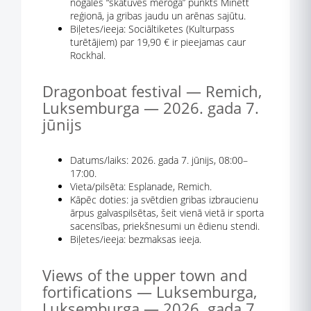
nogales “skatuves mēroga” punkts Minett
reģionā, ja gribas jaudu un arēnas sajūtu.
Biļetes/ieeja: Sociāltiketes (Kulturpass
turētājiem) par 19,90 € ir pieejamas caur
Rockhal.
Dragonboat festival — Remich,
Luksemburga — 2026. gada 7.
jūnijs
Datums/laiks: 2026. gada 7. jūnijs, 08:00–
17:00.
Vieta/pilsēta: Esplanade, Remich.
Kāpēc doties: ja svētdien gribas izbraucienu
ārpus galvaspilsētas, šeit vienā vietā ir sporta
sacensības, priekšnesumi un ēdienu stendi.
Biļetes/ieeja: bezmaksas ieeja.
Views of the upper town and
fortifications — Luksemburga,
Luksemburga — 2026. gada 7.