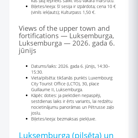
kas ļauj iepriekš salikt visu vakara maršrutu.
Biļetes/ieeja: šī sesija ir izpārdota; cena 10 €
(vinils iekļauts); Kulturpass 1,50 €.
Views of the upper town and
fortifications — Luksemburga,
Luksemburga — 2026. gada 6.
jūnijs
Datums/laiks: 2026. gada 6. jūnijs, 14:30–
15:30.
Vieta/pilsēta: tikšanās punkts Luxembourg
City Tourist Office (LCTO), 30, place
Guillaume II, Luksemburga.
Kāpēc doties: ja piektdien nepaspēji,
sestdienas laiks ir ērts variants, lai redzētu
nocietinājumu panorāmas un Pétrusse zaļo
joslu.
Biļetes/ieeja: bezmaksas piekļuve.
Luksemburga (pilsēta) un