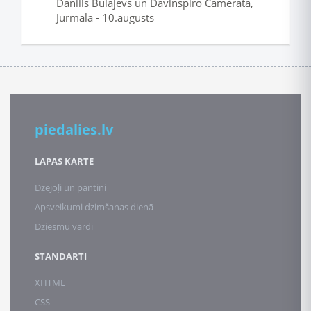
Daniils Bulajevs un Davinspiro Camerata,
Jūrmala - 10.augusts
piedalies.lv
LAPAS KARTE
Dzejoļi un pantiņi
Apsveikumi dzimšanas dienā
Dziesmu vārdi
STANDARTI
XHTML
CSS