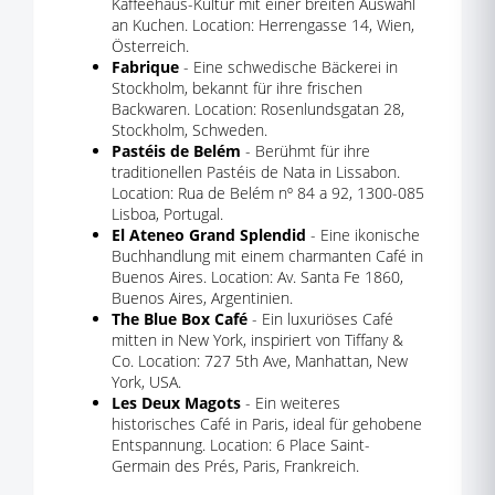
Kaffeehaus-Kultur mit einer breiten Auswahl
an Kuchen. Location: Herrengasse 14, Wien,
Österreich.
Fabrique
- Eine schwedische Bäckerei in
Stockholm, bekannt für ihre frischen
Backwaren. Location: Rosenlundsgatan 28,
Stockholm, Schweden.
Pastéis de Belém
- Berühmt für ihre
traditionellen Pastéis de Nata in Lissabon.
Location: Rua de Belém nº 84 a 92, 1300-085
Lisboa, Portugal.
El Ateneo Grand Splendid
- Eine ikonische
Buchhandlung mit einem charmanten Café in
Buenos Aires. Location: Av. Santa Fe 1860,
Buenos Aires, Argentinien.
The Blue Box Café
- Ein luxuriöses Café
mitten in New York, inspiriert von Tiffany &
Co. Location: 727 5th Ave, Manhattan, New
York, USA.
Les Deux Magots
- Ein weiteres
historisches Café in Paris, ideal für gehobene
Entspannung. Location: 6 Place Saint-
Germain des Prés, Paris, Frankreich.