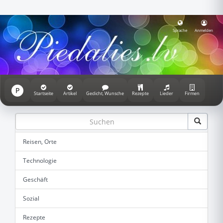
Sprache
Anmelden
P
Startseite
Artikel
Gedicht, Wunsche
Rezepte
Lieder
Firmen
Reisen, Orte
Technologie
Geschäft
Sozial
Rezepte