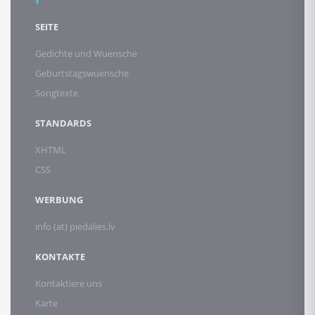
SEITE
Gedichte und Wuensche
Geburtstagswuensche
Songtexte
STANDARDS
XHTML
CSS
WERBUNG
info (at) piedalies.lv
KONTAKTE
Kontaktiere uns
Karte