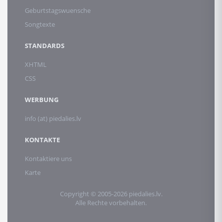
Geburtstagswuensche
Songtexte
STANDARDS
XHTML
CSS
WERBUNG
info (at) piedalies.lv
KONTAKTE
Kontaktiere uns
Karte
Copyright © 2005-2026 piedalies.lv.
Alle Rechte vorbehalten.