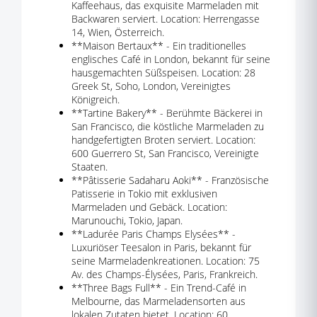
Kaffeehaus, das exquisite Marmeladen mit
Backwaren serviert. Location: Herrengasse
14, Wien, Österreich.
**Maison Bertaux** - Ein traditionelles
englisches Café in London, bekannt für seine
hausgemachten Süßspeisen. Location: 28
Greek St, Soho, London, Vereinigtes
Königreich.
**Tartine Bakery** - Berühmte Bäckerei in
San Francisco, die köstliche Marmeladen zu
handgefertigten Broten serviert. Location:
600 Guerrero St, San Francisco, Vereinigte
Staaten.
**Pâtisserie Sadaharu Aoki** - Französische
Patisserie in Tokio mit exklusiven
Marmeladen und Gebäck. Location:
Marunouchi, Tokio, Japan.
**Ladurée Paris Champs Elysées** -
Luxuriöser Teesalon in Paris, bekannt für
seine Marmeladenkreationen. Location: 75
Av. des Champs-Élysées, Paris, Frankreich.
**Three Bags Full** - Ein Trend-Café in
Melbourne, das Marmeladensorten aus
lokalen Zutaten bietet. Location: 60