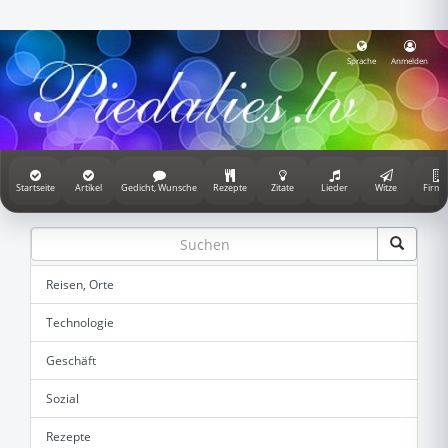
Sprache
Anmelden
Startseite
Artikel
Gedicht, Wunsche
Rezepte
Zitate
Lieder
Witze
Firme
Reisen, Orte
Technologie
Geschäft
Sozial
Rezepte