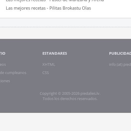
Las mejores recetas - Pilitas Brokastu Olas
TIO
ESTANDARES
PUBLICIDA
eos
XHTML
info (at) pied
s de cumpleanos
CSS
ciones
Copyright © 2005-2026 piedalies.lv.
Todos los derechos reservados.