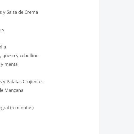
as y Salsa de Crema
rry
lla
, queso y cebollino
o y menta
 y Patatas Crujientes
 de Manzana
egral (5 minutos)