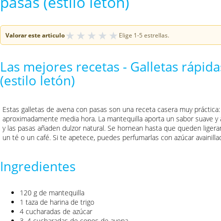
pasas (estilo letón)
★
★
★
★
★
Valorar este articulo
Elige 1-5 estrellas.
Las mejores recetas - Galletas rápid
(estilo letón)
Estas galletas de avena con pasas son una receta casera muy práctica: 
aproximadamente media hora. La mantequilla aporta un sabor suave y a
y las pasas añaden dulzor natural. Se hornean hasta que queden lige
un té o un café. Si te apetece, puedes perfumarlas con azúcar avainilla
Ingredientes
120 g de mantequilla
1 taza de harina de trigo
4 cucharadas de azúcar
3–4 cucharadas de copos de avena