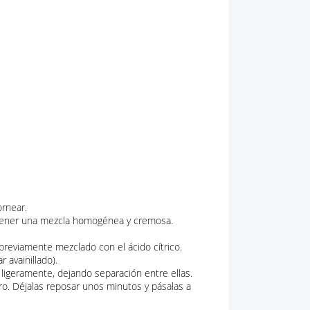
ornear.
obtener una mezcla homogénea y cremosa.
previamente mezclado con el ácido cítrico.
 avainillado).
igeramente, dejando separación entre ellas.
ro. Déjalas reposar unos minutos y pásalas a