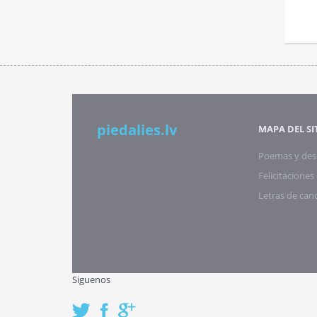
piedalies.lv
MAPA DEL SI
Poemas y des
Felicitacione
Letras de can
Siguenos