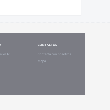
D
CONTACTOS
alies.lv
Contacta con nosotros
Mapa