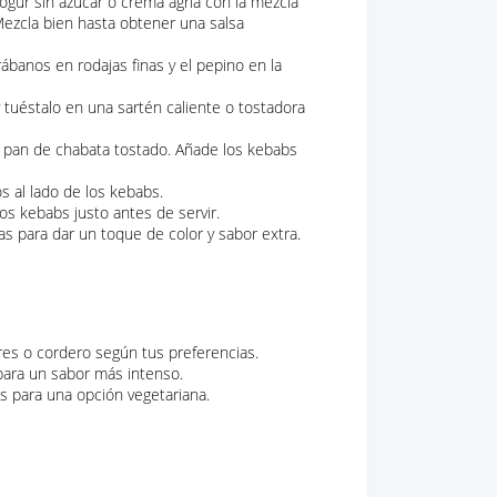
ogur sin azúcar o crema agria con la mezcla
 Mezcla bien hasta obtener una salsa
rábanos en rodajas finas y el pepino en la
 tuéstalo en una sartén caliente o tostadora
e pan de chabata tostado. Añade los kebabs
s al lado de los kebabs.
s kebabs justo antes de servir.
as para dar un toque de color y sabor extra.
es o cordero según tus preferencias.
para un sabor más intenso.
s para una opción vegetariana.