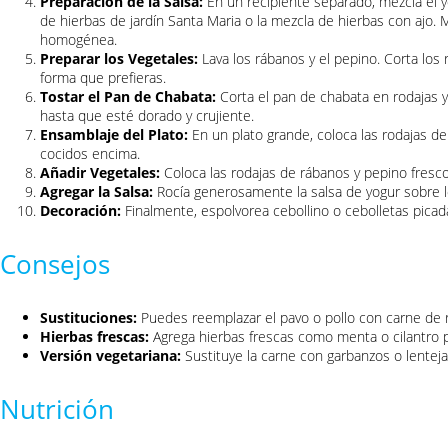
Preparación de la Salsa:
En un recipiente separado, mezcla el y
de hierbas de jardín Santa Maria o la mezcla de hierbas con ajo.
homogénea.
Preparar los Vegetales:
Lava los rábanos y el pepino. Corta los 
forma que prefieras.
Tostar el Pan de Chabata:
Corta el pan de chabata en rodajas y
hasta que esté dorado y crujiente.
Ensamblaje del Plato:
En un plato grande, coloca las rodajas d
cocidos encima.
Añadir Vegetales:
Coloca las rodajas de rábanos y pepino fresco
Agregar la Salsa:
Rocía generosamente la salsa de yogur sobre lo
Decoración:
Finalmente, espolvorea cebollino o cebolletas picad
Consejos
Sustituciones:
Puedes reemplazar el pavo o pollo con carne de r
Hierbas frescas:
Agrega hierbas frescas como menta o cilantro 
Versión vegetariana:
Sustituye la carne con garbanzos o lenteja
Nutrición