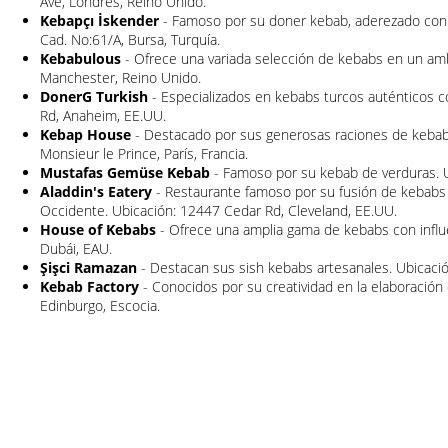
Ave, Londres, Reino Unido.
Kebapçı İskender
- Famoso por su doner kebab, aderezado con s
Cad. No:61/A, Bursa, Turquía.
Kebabulous
- Ofrece una variada selección de kebabs en un amb
Manchester, Reino Unido.
DonerG Turkish
- Especializados en kebabs turcos auténticos c
Rd, Anaheim, EE.UU.
Kebap House
- Destacado por sus generosas raciones de keba
Monsieur le Prince, París, Francia.
Mustafas Gemüse Kebab
- Famoso por su kebab de verduras. U
Aladdin's Eatery
- Restaurante famoso por su fusión de kebabs
Occidente. Ubicación: 12447 Cedar Rd, Cleveland, EE.UU.
House of Kebabs
- Ofrece una amplia gama de kebabs con influe
Dubái, EAU.
Şişci Ramazan
- Destacan sus sish kebabs artesanales. Ubicación
Kebab Factory
- Conocidos por su creatividad en la elaboración
Edinburgo, Escocia.