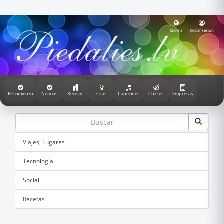
Idioma
Iniciar sesion
El Comienzo
Noticias
Recetas
Citas
Canciones
Chistes
Empresas
Viajes, Lugares
Tecnología
Social
Recetas