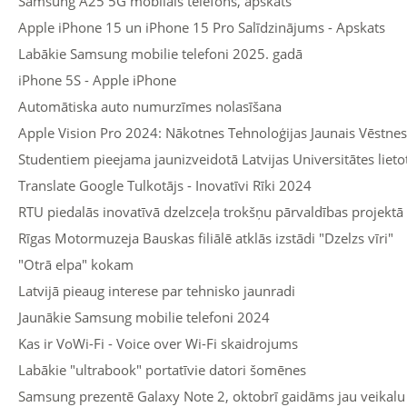
Samsung A25 5G mobilais telefons, apskats
Apple iPhone 15 un iPhone 15 Pro Salīdzinājums - Apskats
Labākie Samsung mobilie telefoni 2025. gadā
iPhone 5S - Apple iPhone
Automātiska auto numurzīmes nolasīšana
Apple Vision Pro 2024: Nākotnes Tehnoloģijas Jaunais Vēstnes
Studentiem pieejama jaunizveidotā Latvijas Universitātes liet
Translate Google Tulkotājs - Inovatīvi Rīki 2024
RTU piedalās inovatīvā dzelzceļa trokšņu pārvaldības projektā
Rīgas Motormuzeja Bauskas filiālē atklās izstādi "Dzelzs vīri"
"Otrā elpa" kokam
Latvijā pieaug interese par tehnisko jaunradi
Jaunākie Samsung mobilie telefoni 2024
Kas ir VoWi-Fi - Voice over Wi-Fi skaidrojums
Labākie "ultrabook" portatīvie datori šomēnes
Samsung prezentē Galaxy Note 2, oktobrī gaidāms jau veikalu