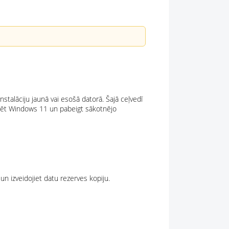
instalāciju jaunā vai esošā datorā. Šajā ceļvedī
nstalēt Windows 11 un pabeigt sākotnējo
n izveidojiet datu rezerves kopiju.