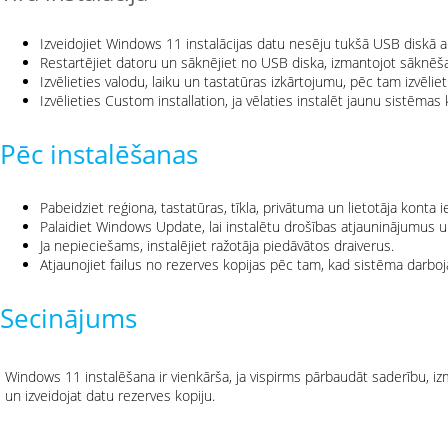
Izveidojiet Windows 11 instalācijas datu nesēju tukšā USB diskā a
Restartējiet datoru un sāknējiet no USB diska, izmantojot sāknēšan
Izvēlieties valodu, laiku un tastatūras izkārtojumu, pēc tam izvēlie
Izvēlieties Custom installation, ja vēlaties instalēt jaunu sistēmas 
Pēc instalēšanas
Pabeidziet reģiona, tastatūras, tīkla, privātuma un lietotāja konta 
Palaidiet Windows Update, lai instalētu drošības atjauninājumus u
Ja nepieciešams, instalējiet ražotāja piedāvātos draiverus.
Atjaunojiet failus no rezerves kopijas pēc tam, kad sistēma darboj
Secinājums
Windows 11 instalēšana ir vienkārša, ja vispirms pārbaudāt saderību, izm
un izveidojat datu rezerves kopiju.