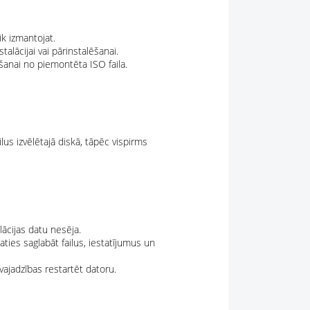
ik izmantojat.
alācijai vai pārinstalēšanai.
šanai no piemontēta ISO faila.
ailus izvēlētajā diskā, tāpēc vispirms
lācijas datu nesēja.
aties saglabāt failus, iestatījumus un
vajadzības restartēt datoru.