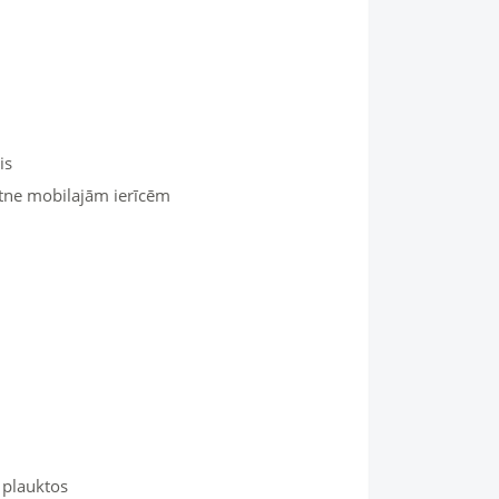
is
otne mobilajām ierīcēm
 plauktos