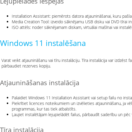
Lejupielādes iespējas
Installation Assistant: piemērots datora atjaunināšanai, kuru pašla
Media Creation Tool: izveido sāknējamu USB disku vai DVD tīrai inst
ISO attēls: noder sāknējamam diskam, virtuālai mašīnai vai instalē
Windows 11 instalēšana
Varat veikt atjaunināšanu vai tīru instalāciju. Tīra instalācija var izdzēst f
pārbaudiet rezerves kopiju.
Atjaunināšanas instalācija
Palaidiet Windows 11 Installation Assistant vai setup failu no insta
Piekrītiet licences noteikumiem un izvēlieties atjaunināšanu, ja vēl
programmas, kur tas tiek atbalstīts.
Ļaujiet instalētājam lejupielādēt failus, pārbaudīt saderību un pēc 
Tīra instalācija