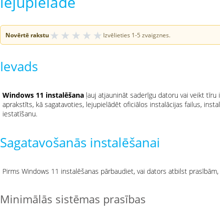
lejupielāde
★
★
★
★
★
Novērtē rakstu
Izvēlieties 1-5 zvaigznes.
Ievads
Windows 11 instalēšana
ļauj atjaunināt saderīgu datoru vai veikt tīru 
aprakstīts, kā sagatavoties, lejupielādēt oficiālos instalācijas failus, i
iestatīšanu.
Sagatavošanās instalēšanai
Pirms Windows 11 instalēšanas pārbaudiet, vai dators atbilst prasībām, u
Minimālās sistēmas prasības