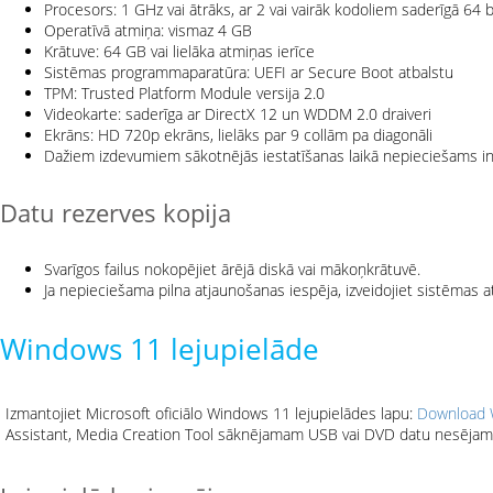
Procesors: 1 GHz vai ātrāks, ar 2 vai vairāk kodoliem saderīgā 64 
Operatīvā atmiņa: vismaz 4 GB
Krātuve: 64 GB vai lielāka atmiņas ierīce
Sistēmas programmaparatūra: UEFI ar Secure Boot atbalstu
TPM: Trusted Platform Module versija 2.0
Videokarte: saderīga ar DirectX 12 un WDDM 2.0 draiveri
Ekrāns: HD 720p ekrāns, lielāks par 9 collām pa diagonāli
Dažiem izdevumiem sākotnējās iestatīšanas laikā nepieciešams i
Datu rezerves kopija
Svarīgos failus nokopējiet ārējā diskā vai mākoņkrātuvē.
Ja nepieciešama pilna atjaunošanas iespēja, izveidojiet sistēmas at
Windows 11 lejupielāde
Izmantojiet Microsoft oficiālo Windows 11 lejupielādes lapu:
Download 
Assistant, Media Creation Tool sāknējamam USB vai DVD datu nesējam