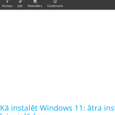
Atziņas
Joki
Kalendārs
Uzņēmumi
Kā instalēt Windows 11: ātra in