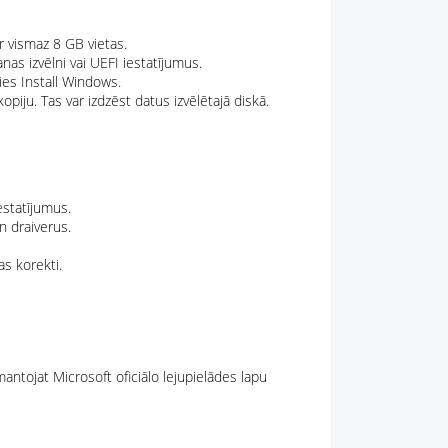
r vismaz 8 GB vietas.
as izvēlni vai UEFI iestatījumus.
ties Install Windows.
kopiju. Tas var izdzēst datus izvēlētajā diskā.
iestatījumus.
n draiverus.
as korekti.
antojat Microsoft oficiālo lejupielādes lapu