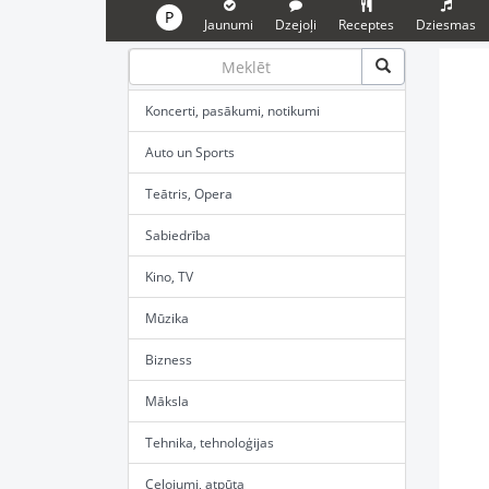
P
Jaunumi
Dzejoļi
Receptes
Dziesmas
Koncerti, pasākumi, notikumi
Auto un Sports
Teātris, Opera
Sabiedrība
Kino, TV
Mūzika
Bizness
Māksla
Tehnika, tehnoloģijas
Ceļojumi, atpūta