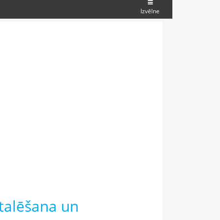
Izvēlne
stalēšana un