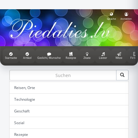
Sprache
Anmelden
Startseite
Artikel
Gedicht, Wunsche
Rezepte
Zitate
Lieder
Witze
Firme
Reisen, Orte
Technologie
Geschäft
Sozial
Rezepte