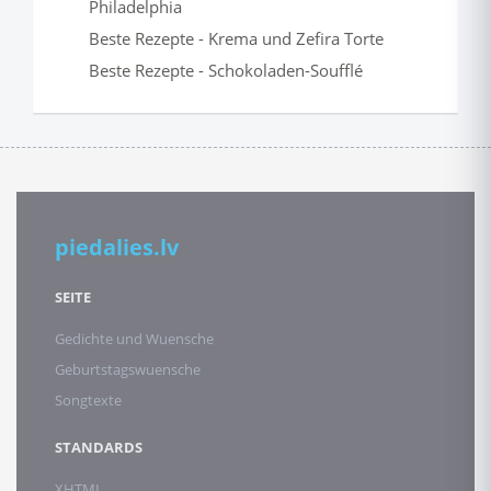
Philadelphia
Beste Rezepte - Krema und Zefira Torte
Beste Rezepte - Schokoladen-Soufflé
piedalies.lv
SEITE
Gedichte und Wuensche
Geburtstagswuensche
Songtexte
STANDARDS
XHTML