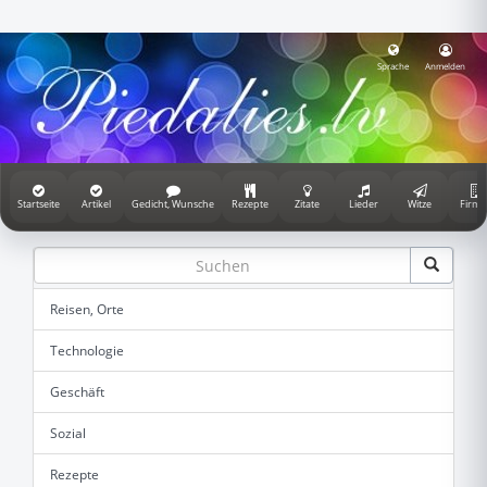
Sprache
Anmelden
Startseite
Artikel
Gedicht, Wunsche
Rezepte
Zitate
Lieder
Witze
Firme
Reisen, Orte
Technologie
Geschäft
Sozial
Rezepte