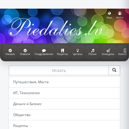
Язык
Войти
Начало
Новости
Поздравления
Рецепты
Цитаты
Песни
Анекдоты
Компан
Путешествия, Места
ИТ, Технологии
Деньги и Бизнес
Общество
Рецепты