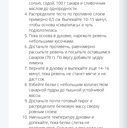
солью, содой, 100 г сахара и сливочным
маслом до однородности.
Распределите тесто по противню слоем
примерно 0,5 см. Выпекайте 10–15 минут,
чтобы основа «схватилась» и чуть
подзолотилась.
Пока основа в духовке, нарежьте ревень
небольшими кусочками.
Достаньте противень, равномерно
рассыпьте ревень и посыпьте оставшимся
сахаром (70 г). По вкусу добавьте цедру
лимона.
Верните в духовку и выпекайте ещё 14–16
минут, пока ревень не станет мягче и не
даст сок.
Взбейте белки с небольшим количеством
сахарной пудры до пышной устойчивой
массы.
Достаньте почти готовый пирог и
распределите белковую массу сверху
ровным слоем.
Уменьшите температуру духовки и
допекайте, пока белки слегка не
подрумянятся. Остудите и при желании