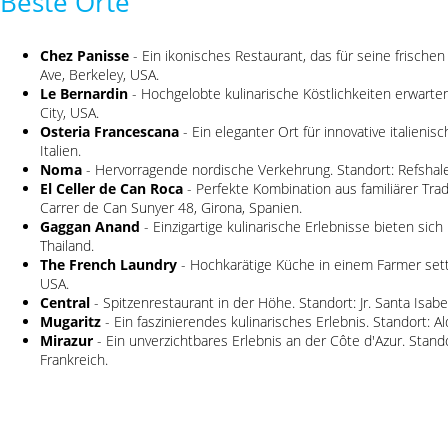
Beste Orte
Chez Panisse
- Ein ikonisches Restaurant, das für seine frische
Ave, Berkeley, USA.
Le Bernardin
- Hochgelobte kulinarische Köstlichkeiten erwarten
City, USA.
Osteria Francescana
- Ein eleganter Ort für innovative italienis
Italien.
Noma
- Hervorragende nordische Verkehrung. Standort: Refshal
El Celler de Can Roca
- Perfekte Kombination aus familiärer Tra
Carrer de Can Sunyer 48, Girona, Spanien.
Gaggan Anand
- Einzigartige kulinarische Erlebnisse bieten sich
Thailand.
The French Laundry
- Hochkarätige Küche in einem Farmer setti
USA.
Central
- Spitzenrestaurant in der Höhe. Standort: Jr. Santa Isabe
Mugaritz
- Ein faszinierendes kulinarisches Erlebnis. Standort: Al
Mirazur
- Ein unverzichtbares Erlebnis an der Côte d'Azur. Stand
Frankreich.