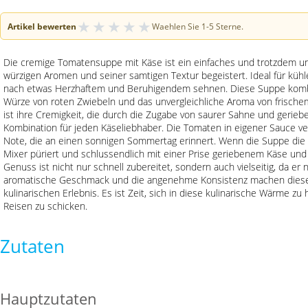
★
★
★
★
★
Artikel bewerten
Waehlen Sie 1-5 Sterne.
Die cremige Tomatensuppe mit Käse ist ein einfaches und trotzdem ung
würzigen Aromen und seiner samtigen Textur begeistert. Ideal für kühl
nach etwas Herzhaftem und Beruhigendem sehnen. Diese Suppe kombini
Würze von roten Zwiebeln und das unvergleichliche Aroma von frisch
ist ihre Cremigkeit, die durch die Zugabe von saurer Sahne und gerieb
Kombination für jeden Käseliebhaber. Die Tomaten in eigener Sauce ver
Note, die an einen sonnigen Sommertag erinnert. Wenn die Suppe die r
Mixer püriert und schlussendlich mit einer Prise geriebenem Käse und 
Genuss ist nicht nur schnell zubereitet, sondern auch vielseitig, da er
aromatische Geschmack und die angenehme Konsistenz machen diese
kulinarischen Erlebnis. Es ist Zeit, sich in diese kulinarische Wärme 
Reisen zu schicken.
Zutaten
Hauptzutaten