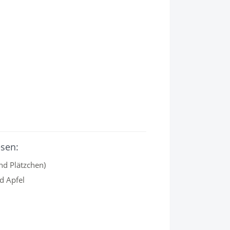
esen:
nd Plätzchen)
d Apfel