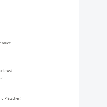
nsauce
henbrust
se
nd Plätzchen)