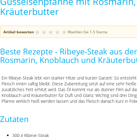
Gusseisenpfanne mit Rosmarin,
Kräuterbutter
★
★
★
★
★
Artikel bewerten
Waehlen Sie 1-5 Sterne.
Beste Rezepte - Ribeye-Steak aus de
Rosmarin, Knoblauch und Kräuterbu
Ein Ribeye-Steak lebt von starker Hitze und kurzer Garzeit: So entsteh
Fleisch innen saftig bleibt. Diese Zubereitung setzt auf eine sehr hei
zusätzliches Fett erhitzt wird. Das Öl kommt nur als dünner Film auf 
Knoblauch und Kräuterbutter für Duft und Glanz. Wichtig sind drei Ding
Pfanne wirklich heiß werden lassen und das Fleisch danach kurz in Foli
Zutaten
300 g Ribeye-Steak