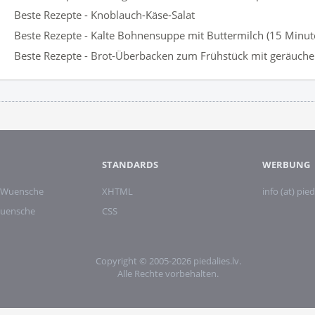
Beste Rezepte - Knoblauch-Käse-Salat
Beste Rezepte - Kalte Bohnensuppe mit Buttermilch (15 Minut
Beste Rezepte - Brot-Überbacken zum Frühstück mit geräuch
STANDARDS
WERBUNG
 Wuensche
XHTML
info (at) pied
wuensche
CSS
Copyright © 2005-2026 piedalies.lv.
Alle Rechte vorbehalten.