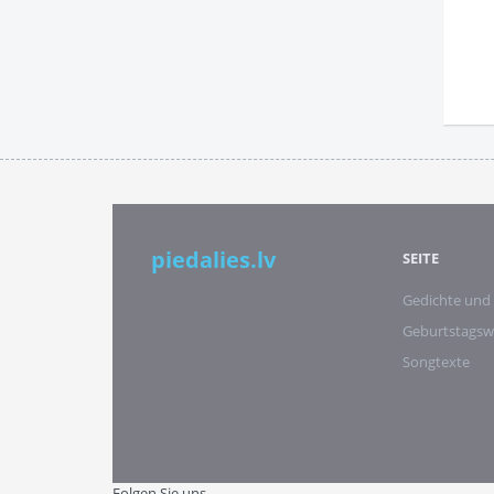
piedalies.lv
SEITE
Gedichte und
Geburtstags
Songtexte
Folgen Sie uns