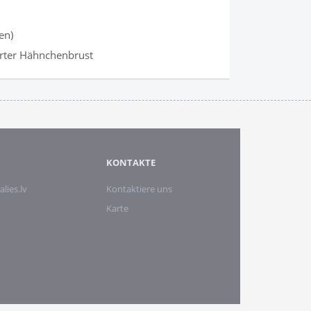
en)
erter Hähnchenbrust
KONTAKTE
alies.lv
Kontaktiere uns
Karte