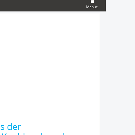
Menue
s der