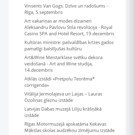
Vinsents Van Gogs. Dzīve un radošums -
Rīga, 5.septembris
Art vakariņas ar modes dizaineri
Aleksandru Pavlovu Stila revolūcija - Royal
Casino SPA and Hotel Resort, 19.decembris
Kultūras ministre: pašvaldības krīzes gados
pamatīgi balstījušas kultūru
Art&Wine Meistarklase svētku dekora
veidošanā - Art and Wine studija,
14.decembris
Atklās izstādi «Pretpolu Teorēma*
corrigenda»
Vitālija Jermolajeva un Laijas – Lauras
Ozoliņas gleznu izstāde
Latvijas Dabas muzejā Liliju krāšņākā
izstāde
Rīgas Motormuzejā apskatāma Ķekavas
Mākslas skolas audzēkņu zīmējumu izstāde