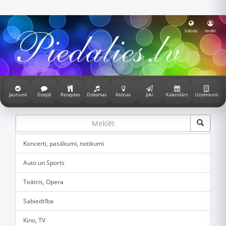
Valoda
Ienākt
Jaunumi
Dzejoļi
Receptes
Dziesmas
Atziņas
Joki
Kalendārs
Uzņēmumi
Koncerti, pasākumi, notikumi
Auto un Sports
Teātris, Opera
Sabiedrība
Kino, TV