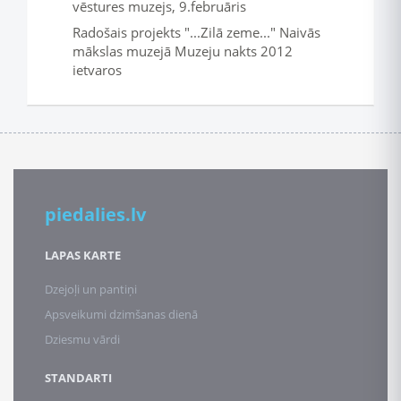
vēstures muzejs, 9.februāris
Radošais projekts "...Zilā zeme..." Naivās
mākslas muzejā Muzeju nakts 2012
ietvaros
piedalies.lv
LAPAS KARTE
Dzejoļi un pantiņi
Apsveikumi dzimšanas dienā
Dziesmu vārdi
STANDARTI