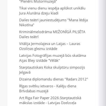
"Plenērs Motormuzejā"
Tikai vienu dienu iespēja aplūkot unikālu
Jura Alunāna dzeju kladi
Dailes teātrī jauniestudējums "Mana lēdija
Nikotīna"
Kriminālmelodrāma MEŽONĪGĀ PILSĒTA
Dailes teātrī
Vitālija Jermolajeva un Laijas – Lauras
Ozoliņas gleznu izstāde
Latvijas Fotogrāfijas muzejā būs skatāma
Aijas Bley izstāde "Vēlāk"
Starptautiskais Koka skulptūru simpozijs
Jelgavā
Dizaina diplomandu dienas "Radars 2012"
Rīgas svētku ietvaros - Kalēju diena
Brīvdabas muzejā
Art Riga Fair Paper 2026.Starptautiskā
mākslas izstāde - Latvijas Dzelzceļa