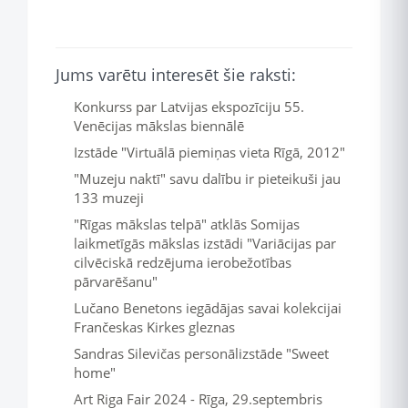
Jums varētu interesēt šie raksti:
Konkurss par Latvijas ekspozīciju 55.
Venēcijas mākslas biennālē
Izstāde "Virtuālā piemiņas vieta Rīgā, 2012"
"Muzeju naktī" savu dalību ir pieteikuši jau
133 muzeji
"Rīgas mākslas telpā" atklās Somijas
laikmetīgās mākslas izstādi "Variācijas par
cilvēciskā redzējuma ierobežotības
pārvarēšanu"
Lučano Benetons iegādājas savai kolekcijai
Frančeskas Kirkes gleznas
Sandras Silevičas personālizstāde "Sweet
home"
Art Riga Fair 2024 - Rīga, 29.septembris