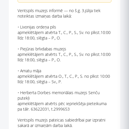
Ventspils muzejs informē — no š.g. 3.jūlija tiek
noteiktas izmaiņas darba laikā:
• Livonijas ordeņa pils
apmeklētājiem atvērta T., C., P., S., Sv. no plkst.10:00
līdz 18:00, slēgta – P., O.
• Piejūras brīvdabas muzejs
apmeklētājiem atvērts T., C., P., S., Sv. no plkst.10:00
līdz 18:00, slēgta – P., O.
• Amatu māja
apmeklētājiem atvērta O., T., C., P., S. no plkst 10:00
līdz 18:00, slēgta – Sv., P.
• Herberta Dorbes memoriālais muzejs Senču
putekļi
apmeklētājiem atvērts pēc iepriekšēja pieteikuma
pa tālr. 63622031, t.2999653
Ventspils muzejs pateicas sabiedrībai par izpratni
sakarā ar izmaiņām darba laikā.