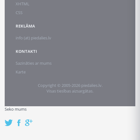
XHTML
CSS
REKLĀMA
info (at) piedalies.lv
KONTAKTI
Sazināties ar mums
Karte
Copyright © 2005-2026 piedalies.lv.
Visas tiesības aizsargātas.
Seko mums