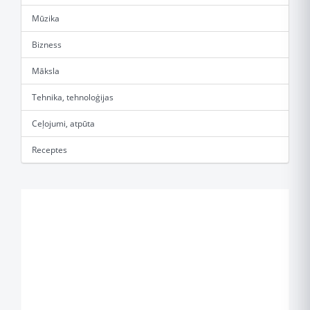
Mūzika
Bizness
Māksla
Tehnika, tehnoloģijas
Ceļojumi, atpūta
Receptes