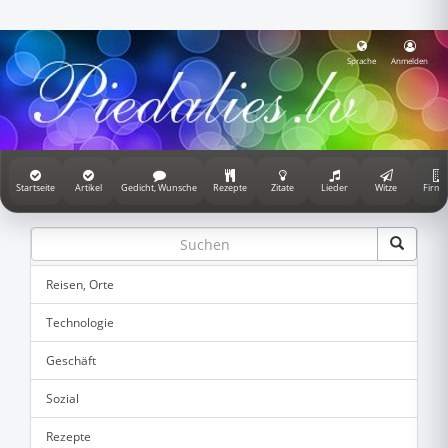
Sprache
Anmelden
Startseite
Artikel
Gedicht, Wunsche
Rezepte
Zitate
Lieder
Witze
Firme
Reisen, Orte
Technologie
Geschäft
Sozial
Rezepte