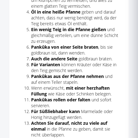
um Klümpchen zu vermeiden, und alles zu
einem glatten Teig vermischen.
Öl in eine heiße Pfanne
geben und darauf
achten, dass nur wenig benötigt wird, da der
Teig bereits etwas Öl enthält.
Ein wenig Teig in die Pfanne gießen
und
gleichmäßig verteilen, um eine dünne Schicht
zu erzeugen.
Pankūka von einer Seite braten
, bis sie
goldbraun ist, dann wenden.
Auch die andere Seite
goldbraun braten.
Für Varianten
können Kräuter oder Käse in
den Teig gemischt werden.
Pankūkas aus der Pfanne nehmen
und
auf einem Teller stapeln.
Wenn erwünscht,
mit einer herzhaften
Füllung
wie Käse oder Schinken belegen.
Pankūkas rollen oder falten
und sofort
servieren.
Für Süßliebhaber kann
Marmelade oder
Honig hinzugefügt werden.
Achten Sie darauf, nicht zu viele auf
einmal
in die Pfanne zu geben, damit sie
nicht überlappen.