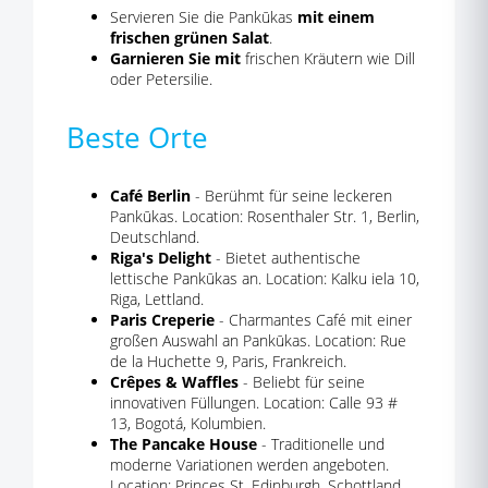
Servieren Sie die Pankūkas
mit einem
frischen grünen Salat
.
Garnieren Sie mit
frischen Kräutern wie Dill
oder Petersilie.
Beste Orte
Café Berlin
- Berühmt für seine leckeren
Pankūkas. Location: Rosenthaler Str. 1, Berlin,
Deutschland.
Riga's Delight
- Bietet authentische
lettische Pankūkas an. Location: Kalku iela 10,
Riga, Lettland.
Paris Creperie
- Charmantes Café mit einer
großen Auswahl an Pankūkas. Location: Rue
de la Huchette 9, Paris, Frankreich.
Crêpes & Waffles
- Beliebt für seine
innovativen Füllungen. Location: Calle 93 #
13, Bogotá, Kolumbien.
The Pancake House
- Traditionelle und
moderne Variationen werden angeboten.
Location: Princes St, Edinburgh, Schottland.