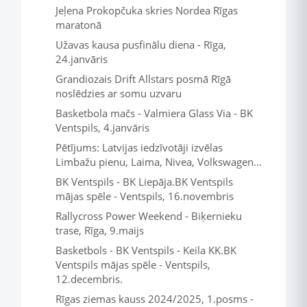
Jeļena Prokopčuka skries Nordea Rīgas
maratonā
Užavas kausa pusfinālu diena - Rīga,
24.janvāris
Grandiozais Drift Allstars posmā Rīgā
noslēdzies ar somu uzvaru
Basketbola mačs - Valmiera Glass Via - BK
Ventspils, 4.janvāris
Pētījums: Latvijas iedzīvotāji izvēlas
Limbažu pienu, Laima, Nivea, Volkswagen...
BK Ventspils - BK Liepāja.BK Ventspils
mājas spēle - Ventspils, 16.novembris
Rallycross Power Weekend - Biķernieku
trase, Rīga, 9.maijs
Basketbols - BK Ventspils - Keila KK.BK
Ventspils mājas spēle - Ventspils,
12.decembris.
Rīgas ziemas kauss 2024/2025, 1.posms -