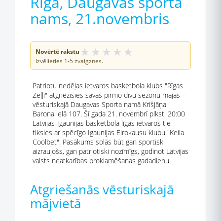
Rīga, Daugavas sporta
nams, 21.novembris
★
★
★
★
★
Novērtē rakstu
Izvēlieties 1-5 zvaigznes.
Patriotu nedēļas ietvaros basketbola klubs "Rīgas
Zeļļi" atgriezīsies savās pirmo divu sezonu mājās –
vēsturiskajā Daugavas Sporta namā Krišjāņa
Barona ielā 107. Šī gada 21. novembrī plkst. 20:00
Latvijas-Igaunijas basketbola līgas ietvaros tie
tiksies ar spēcīgo Igaunijas Eirokausu klubu "Keila
Coolbet". Pasākums solās būt gan sportiski
aizraujošs, gan patriotiski nozīmīgs, godinot Latvijas
valsts neatkarības proklamēšanas gadadienu.
Atgriešanās vēsturiskajā
mājvietā