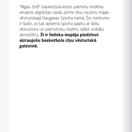
"Rīgas Zeļļi" basketbola klubs patriotu nedēļas
ietvaros atgriežas savās pirmo divu sezonu mājās –
vēsturiskajā Daugavas Sporta namā. Šis notikums
ir īpašs, jo tas apvieno sporta azartu ar dziļu
vēsturisku un patriotisku nozīmi, radot unikālu
atmosfēru.
Šī ir lieliska iespēja piedzīvot
aizraujošu basketbola cīņu vēsturiskā
gaisotnē.