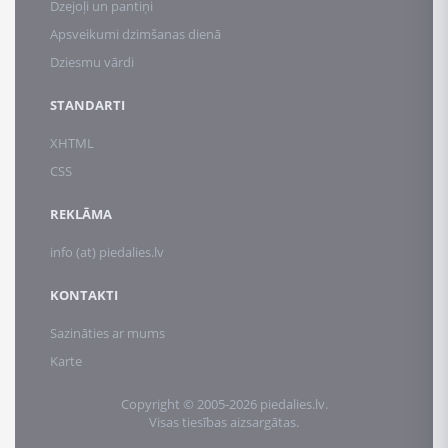
Dzejoļi un pantiņi
Apsveikumi dzimšanas dienā
Dziesmu vārdi
STANDARTI
XHTML
CSS
REKLĀMA
info (at) piedalies.lv
KONTAKTI
Sazināties ar mums
Karte
Copyright © 2005-2026 piedalies.lv.
Visas tiesības aizsargātas.