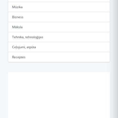
Mūzika
Bizness
Māksla
Tehnika, tehnoloģijas
Ceļojumi, atpūta
Receptes