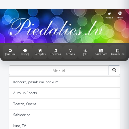
Valoda
Ienākt
Jaunumi
Dzejoļi
Receptes
Dziesmas
Atziņas
Joki
Kalendārs
Uzņēmumi
Koncerti, pasākumi, notikumi
Auto un Sports
Teātris, Opera
Sabiedrība
Kino, TV