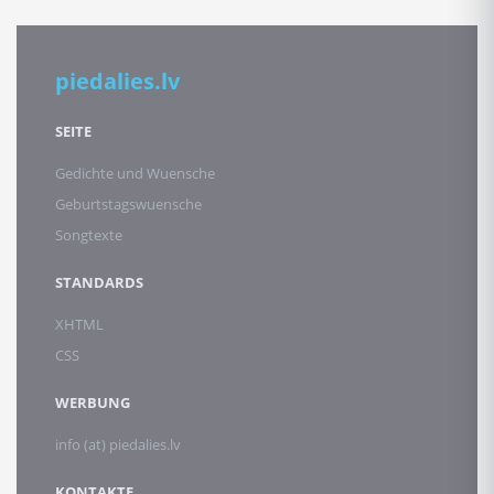
piedalies.lv
SEITE
Gedichte und Wuensche
Geburtstagswuensche
Songtexte
STANDARDS
XHTML
CSS
WERBUNG
info (at) piedalies.lv
KONTAKTE