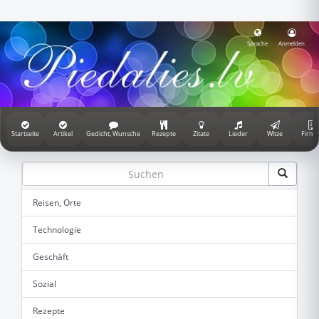
Sprache
Anmelden
Startseite
Artikel
Gedicht, Wunsche
Rezepte
Zitate
Lieder
Witze
Firme
Reisen, Orte
Technologie
Geschäft
Sozial
Rezepte