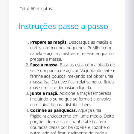
Total: 60 minutos.
Instruções passo a passo
Prepare as maçãs.
Descasque as maçãs e
corte-as em cubos pequenos. Polvilhe com
canela e açúcar, misture e reserve enquanto
prepara a massa.
Faça a massa.
Bata os ovos com a pitada de
sal e um pouco de açúcar. Vá juntando leite e
farinha aos poucos, mexendo até obter uma
massa lisa. Ela deve ficar relativamente fluida,
mas sem ficar demasiado líquida.
Junte a maçã.
Adicione a maçã temperada
(incluindo o sumo que se formar) e envolva
com cuidado para distribuir bem.
Cozinhe as panquecas.
Aqueça uma
frigideira antiaderente em lume médio. Deite
porções de massa e cozinhe até ficarem
douradas claras por baixo; vire e cozinhe o
outro lado até ficar igualmente dourado e