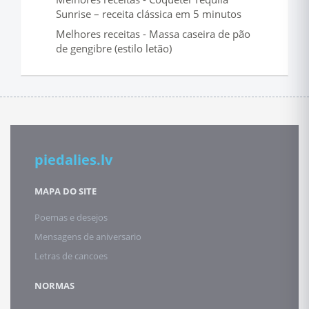
Sunrise – receita clássica em 5 minutos
Melhores receitas - Massa caseira de pão
de gengibre (estilo letão)
piedalies.lv
MAPA DO SITE
Poemas e desejos
Mensagens de aniversario
Letras de cancoes
NORMAS