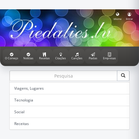
Idioma
Entrar
O Começo
Notícias
Receitas
Citações
Canções
Piadas
Empresas
Viagens, Lugares
Tecnologia
Social
Receitas