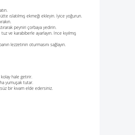
atın.
ütte ıslatılmış ekmeği ekleyin. İyice yoğurun.
ırakın.
tırarak peyniri çorbaya yedirin.
uz ve karabiberle ayarlayın. İnce kıyılmış
nın lezzetinin oturmasını sağlayın.
olay hale getirir.
ha yumuşak tutar.
zsüz bir kıvam elde edersiniz.