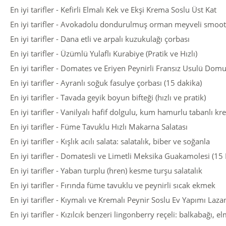
En iyi tarifler - Kefirli Elmalı Kek ve Ekşi Krema Soslu Üst Kat
En iyi tarifler - Avokadolu dondurulmuş orman meyveli smoot
En iyi tarifler - Dana etli ve arpalı kuzukulağı çorbası
En iyi tarifler - Üzümlü Yulaflı Kurabiye (Pratik ve Hızlı)
En iyi tarifler - Domates ve Eriyen Peynirli Fransız Usulü Domu
En iyi tarifler - Ayranlı soğuk fasulye çorbası (15 dakika)
En iyi tarifler - Tavada geyik boyun bifteği (hızlı ve pratik)
En iyi tarifler - Vanilyalı hafif dolgulu, kum hamurlu tabanlı k
En iyi tarifler - Füme Tavuklu Hızlı Makarna Salatası
En iyi tarifler - Kışlık acılı salata: salatalık, biber ve soğanla
En iyi tarifler - Domatesli ve Limetli Meksika Guakamolesi (15
En iyi tarifler - Yaban turplu (hren) kesme turşu salatalık
En iyi tarifler - Fırında füme tavuklu ve peynirli sıcak ekmek
En iyi tarifler - Kıymalı ve Kremalı Peynir Soslu Ev Yapımı Laza
En iyi tarifler - Kızılcık benzeri lingonberry reçeli: balkabağı, el