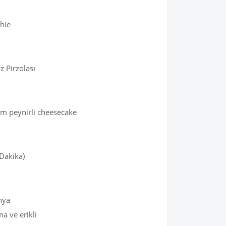
hie
z Pirzolası
rem peynirli cheesecake
 Dakika)
nya
ma ve erikli