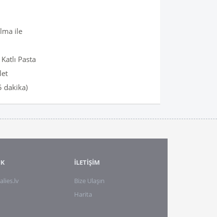
lma ile
 Katlı Pasta
let
5 dakika)
IK
İLETİŞİM
alies.lv
Bize Ulaşın
Harita