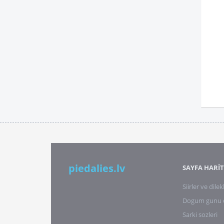
piedalies.lv
SAYFA HARİT
Siirler ve dilek
Dogum gunu di
Sarki sozleri