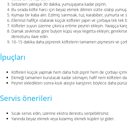
Sebzeleri yaklaşık 30 dakika, yumuşayana kadar pişirin.
Bu sırada köfte harcı için beyaz ekmek dilimini sütte ıslatıp yumuş
Kıymayı bir kaba alın. Ezilmiş sarımsak, tuz, karabiber, yumurta ve s
Ellerinizi hafifçe ıslatarak küçük köfteler yapın ve çorbaya tek tek b
Köfteler suyun üzerine çıkınca eritme peyniri ekleyin. Yavaşça karış
Damak zevkinize göre bulyon küpü veya Vegetta ekleyin; gerekirse t
dereotunu ilave edin.
10–15 dakika daha pişirerek köftelerin tamamen pişmesini ve çorba
İpuçları
Köfteleri küçük yapmak hem daha hızlı pişirir hem de çorbayı içimi k
Ekmeği tamamen kurutacak kadar sıkmayın; hafif nem köfteleri da
Peyniri ekledikten sonra kısık ateşte karıştırın; böylece daha pürü
Servis önerileri
Sıcak servis edin, üzerine ekstra dereotu serpebilirsiniz.
Yanında beyaz ekmek veya kızarmış ekmek küpleri iyi gider.