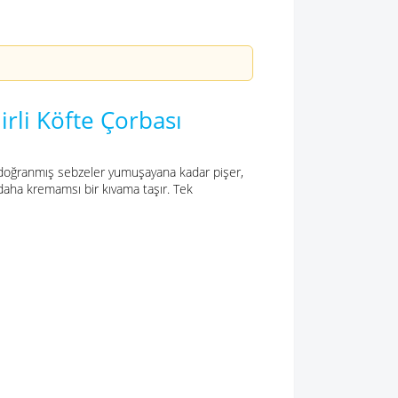
nirli Köfte Çorbası
üp doğranmış sebzeler yumuşayana kadar pişer,
 daha kremamsı bir kıvama taşır. Tek