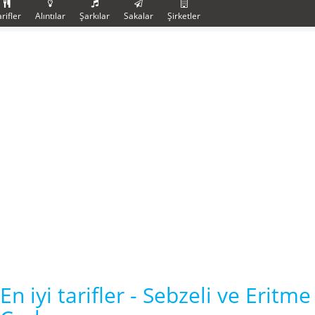
rifler
Alıntılar
Şarkılar
Sakalar
Şirketler
En iyi tarifler - Sebzeli ve Eritme