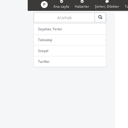
P
Ana sayfa
Haberler
Şiirleri, Dilekler
Ta
Seyahat, Yerler
Teknoloji
Sosyal
Tarifler