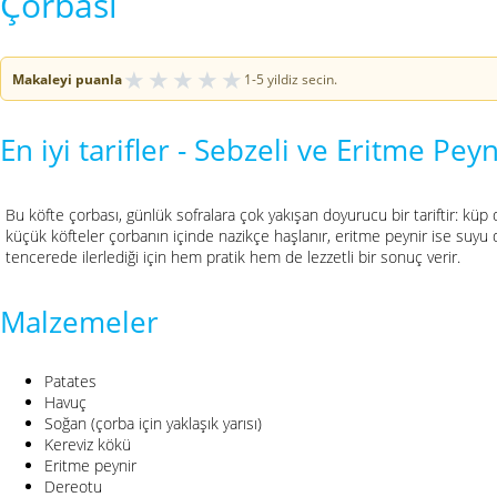
Çorbası
★
★
★
★
★
Makaleyi puanla
1-5 yildiz secin.
En iyi tarifler - Sebzeli ve Eritme Pey
Bu köfte çorbası, günlük sofralara çok yakışan doyurucu bir tariftir: k
küçük köfteler çorbanın içinde nazikçe haşlanır, eritme peynir ise suyu
tencerede ilerlediği için hem pratik hem de lezzetli bir sonuç verir.
Malzemeler
Patates
Havuç
Soğan (çorba için yaklaşık yarısı)
Kereviz kökü
Eritme peynir
Dereotu