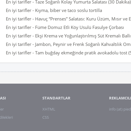
En iyi tarifler - Taze Soğanlı Kolay Yumurta Salatası (30 Dakika)
En iyi tarifler - Kıyma, biber ve taco soslu tortilla
En iyi tarifler - Havuç “Prenses” Salatası: Kuru Üzüm, Mısır ve E
En iyi tarifler - Füme Domuz Etli Köy Usulü Fasulye Çorbası
En iyi tarifler - Ekşi Krema ve Yoğunlaştırılmış Süt Kremalı Ballı
En iyi tarifler - Jambon, Peynir ve Frenk Soğanlı Kahvaltılık Om
En iyi tarifler - Tam buğday ekmeğinde pratik avokadolu tost (
ASI
STANDARTLAR
REKLAMCIL
ler
XHTML
info (at) pied
lekleri
CSS