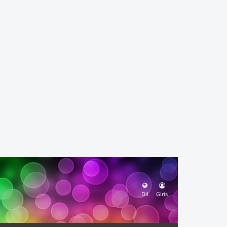
Dil
Giris