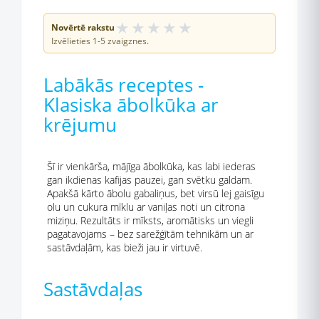
★
★
★
★
★
Novērtē rakstu
Izvēlieties 1-5 zvaigznes.
Labākās receptes -
Klasiska ābolkūka ar
krējumu
Šī ir vienkārša, mājīga ābolkūka, kas labi iederas
gan ikdienas kafijas pauzei, gan svētku galdam.
Apakšā kārto ābolu gabaliņus, bet virsū lej gaisīgu
olu un cukura mīklu ar vaniļas noti un citrona
miziņu. Rezultāts ir mīksts, aromātisks un viegli
pagatavojams – bez sarežģītām tehnikām un ar
sastāvdaļām, kas bieži jau ir virtuvē.
Sastāvdaļas