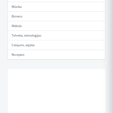
Mūzika
Bizness
Māksla
Tehnika, tehnoloģijas
Ceļojumi, atpūta
Receptes