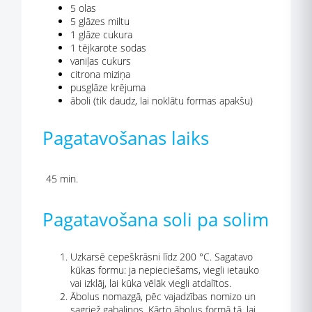
5 olas
5 glāzes miltu
1 glāze cukura
1 tējkarote sodas
vaniļas cukurs
citrona miziņa
pusglāze krējuma
āboli (tik daudz, lai noklātu formas apakšu)
Pagatavošanas laiks
45 min.
Pagatavošana soli pa solim
Uzkarsē cepeškrāsni līdz 200 °C. Sagatavo
kūkas formu: ja nepieciešams, viegli ietauko
vai izklāj, lai kūka vēlāk viegli atdalītos.
Ābolus nomazgā, pēc vajadzības nomizo un
sagriež gabaliņos. Kārto ābolus formā tā, lai