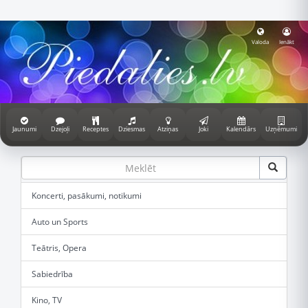
Valoda
Ienākt
Jaunumi
Dzejoļi
Receptes
Dziesmas
Atziņas
Joki
Kalendārs
Uzņēmumi
Koncerti, pasākumi, notikumi
Auto un Sports
Teātris, Opera
Sabiedrība
Kino, TV