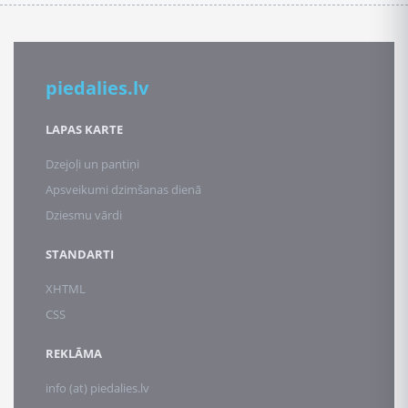
piedalies.lv
LAPAS KARTE
Dzejoļi un pantiņi
Apsveikumi dzimšanas dienā
Dziesmu vārdi
STANDARTI
XHTML
CSS
REKLĀMA
info (at) piedalies.lv