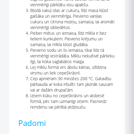
vienmērīgi pārklātu visu apakšu.
Bļodā sakuļ olas ar cukuru, līdz masa kļūst
gaišāka un vienmērīga. Pievieno vaniļas
cukuru un citrona miziņu, samaisa, lai aromāti
vienmērīgi izkliedētos.
Pieber miltus un iemaisa, līdz mīkla ir bez
lieliem kunkuļiem. Pievieno krējumu un
samaisa, lai mīkla kļūst gludāka.
Pievieno sodu un īsi iemaisa, tikai līdz tā
vienmērīgi iestrādāta. Mīklu nekultivē pārlieku
ilgi, lai kūka saglabātos maiga.
Lej mīklu formā virs ābolu kārtas, izlīdzina
virsmu un liek cepeškrāsnī.
Cep apmēram 30 minūtes 200 °C. Gatavību
pārbauda ar koka irbulīti: tam jāiznāk sausam
vai ar dažām drupačām.
Izņem kūku no cepeškrāsns un atdzesē
formā, pēc tam uzmanīgi izņem. Pasniedz
remdenu vai pilnībā atdzisušu.
Padomi