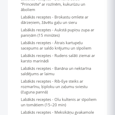
“Princesīte” ar rozīnēm, kukurūzu un
āboliem
Labākās receptes - Brokastu omlete ar
dārzeņiem, žāvētu gaļu un sieru
Labākās receptes - Aukstā pupiņu zupa ar
paniņām (15 minūtes)
Labākās receptes - Ātrais kartupeļu
sacepums ar saldo krējumu un sīpoliem
Labākās receptes - Rudens salāti ziemai ar
karsto marinādi
Labākās receptes - Banāna un nektarīna
saldējums ar laimu
Labākās receptes - Rib-Eye steiks ar
rozmarīnu, ķiploku un zaļumu sviestu
(čuguna pannā)
Labākās receptes - Olu kultenis ar sīpoliem
un tomātiem (15–20 min)
Labākās receptes - Meksikāņu gvakamole