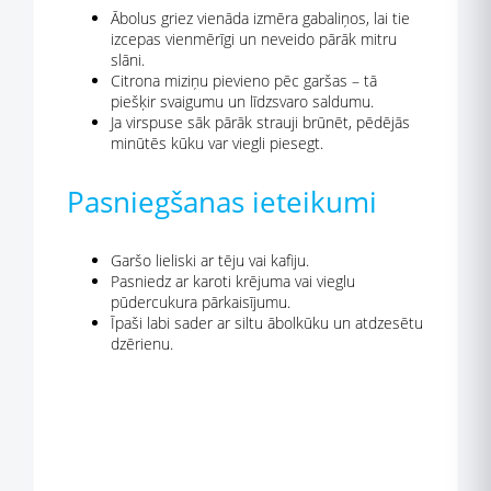
Ābolus griez vienāda izmēra gabaliņos, lai tie
izcepas vienmērīgi un neveido pārāk mitru
slāni.
Citrona miziņu pievieno pēc garšas – tā
piešķir svaigumu un līdzsvaro saldumu.
Ja virspuse sāk pārāk strauji brūnēt, pēdējās
minūtēs kūku var viegli piesegt.
Pasniegšanas ieteikumi
Garšo lieliski ar tēju vai kafiju.
Pasniedz ar karoti krējuma vai vieglu
pūdercukura pārkaisījumu.
Īpaši labi sader ar siltu ābolkūku un atdzesētu
dzērienu.