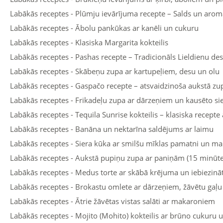
Labākās receptes - Plūmju ievārījuma recepte – Salds un aro
Labākās receptes - Ābolu pankūkas ar kanēli un cukuru
Labākās receptes - Klasiska Margarita kokteilis
Labākās receptes - Pashas recepte – Tradicionāls Lieldienu des
Labākās receptes - Skābeņu zupa ar kartupeļiem, desu un olu
Labākās receptes - Gaspačo recepte – atsvaidzinoša aukstā z
Labākās receptes - Frikadeļu zupa ar dārzeņiem un kausēto si
Labākās receptes - Tequila Sunrise kokteilis – klasiska recepte
Labākās receptes - Banāna un nektarīna saldējums ar laimu
Labākās receptes - Siera kūka ar smilšu mīklas pamatni un ma
Labākās receptes - Aukstā pupiņu zupa ar paniņām (15 minūte
Labākās receptes - Medus torte ar skābā krējuma un iebiezin
Labākās receptes - Brokastu omlete ar dārzeņiem, žāvētu gaļu
Labākās receptes - Ātrie žāvētas vistas salāti ar makaroniem
Labākās receptes - Mojito (Mohito) kokteilis ar brūno cukuru 