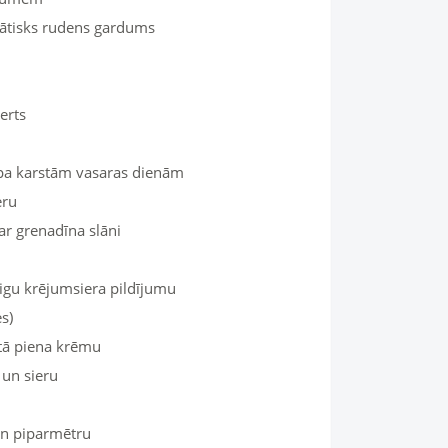
mātisks rudens gardums
erts
upa karstām vasaras dienām
eru
 ar grenadīna slāni
igu krējumsiera pildījumu
s)
ātā piena krēmu
 un sieru
un piparmētru