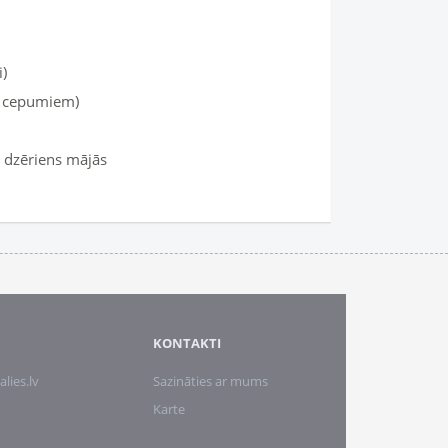
i)
n cepumiem)
s dzēriens mājās
KONTAKTI
alies.lv
Sazināties ar mums
Karte