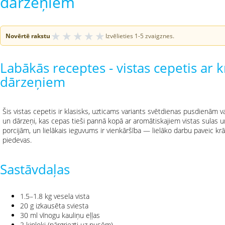
dārzeņiem
★
★
★
★
★
Novērtē rakstu
Izvēlieties 1-5 zvaigznes.
Labākās receptes - vistas cepetis ar 
dārzeņiem
Šis vistas cepetis ir klasisks, uzticams variants svētdienas pusdienām va
un dārzeņi, kas cepas tieši pannā kopā ar aromātiskajiem vistas sulas u
porcijām, un lielākais ieguvums ir vienkāršība — lielāko darbu paveic kr
piedevas.
Sastāvdaļas
1.5–1.8 kg vesela vista
20 g izkausēta sviesta
30 ml vīnogu kauliņu eļļas
2 ķiploki (pārgriezti uz pusēm)