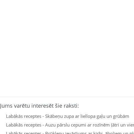
Jums varētu interesēt šie raksti:
Labākās receptes - Skābeņu zupa ar liellopa gaļu un grūbām
Labākās receptes - Auzu pārslu cepumi ar rozīnēm (ātri un vie
Labākās receptes - Brūkleņu ievārījums ar ķirbi, āboliem un