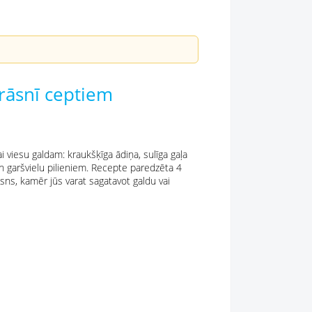
krāsnī ceptiem
i viesu galdam: kraukšķīga ādiņa, sulīga gaļa
n garšvielu pilieniem. Recepte paredzēta 4
āsns, kamēr jūs varat sagatavot galdu vai