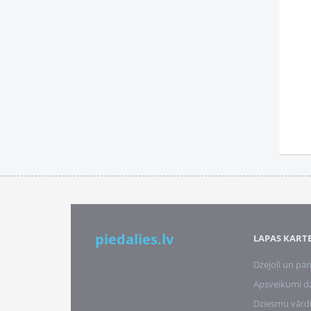
piedalies.lv
LAPAS KART
Dzejoļi un pan
Apsveikumi d
Dziesmu vārd