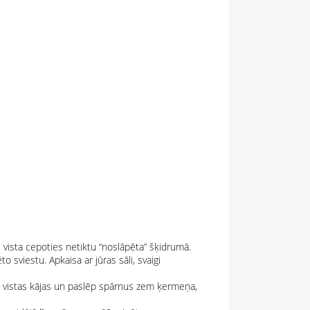
i vista cepoties netiktu “noslāpēta” šķidrumā.
 sviestu. Apkaisa ar jūras sāli, svaigi
ā vistas kājas un paslēp spārnus zem ķermeņa,