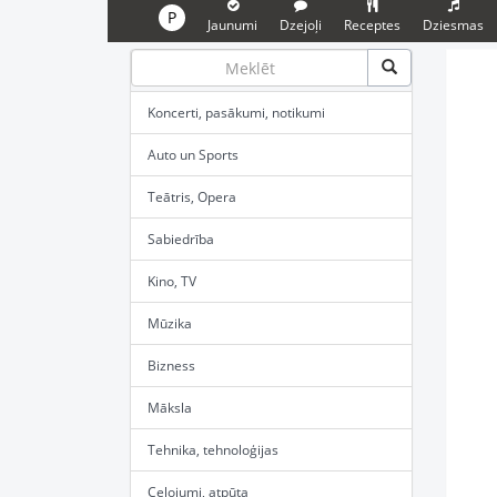
P
Jaunumi
Dzejoļi
Receptes
Dziesmas
Koncerti, pasākumi, notikumi
Auto un Sports
Teātris, Opera
Sabiedrība
Kino, TV
Mūzika
Bizness
Māksla
Tehnika, tehnoloģijas
Ceļojumi, atpūta