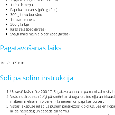
1 tējk. ķimeņu
Paprikas pulveris (pēc garšas)
300 g tievu burkānu
1 mazs fenhelis
300 g ķirbja
Jūras sāls (pēc garšas)
Svaigi malti melnie pipari (pēc garšas)
Pagatavošanas laiks
Kopā: 105 min.
Soli pa solim instrukcija
Uzkarsē krāsni līdz 200 °C. Sagatavo pannu ar pamatni vai resti, la
Vistu no ārpuses rūpīgi pārsmērē ar vīnogu kauliņu eļļu un izkausēto
maltiem melnajiem pipariem, ķimenēm un paprikas pulveri.
Vistas iekšpusē ieliec uz pusēm pārgrieztos ķiplokus. Sasien kop
lai tie nepiedeg un cepetis tur formu.