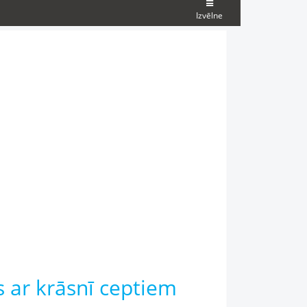
Izvēlne
s ar krāsnī ceptiem