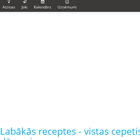
Atziņas
Joki
Kalendārs
Uzņēmumi
Labākās receptes - vistas cepeti