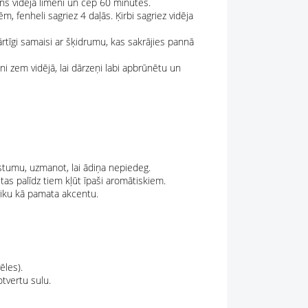
ns vidējā līmenī un cep 60 minūtes.
, fenheli sagriez 4 daļās. Ķirbi sagriez vidēja
īgi samaisi ar šķidrumu, kas sakrājies pannā
i zem vidējā, lai dārzeņi labi apbrūnētu un
arstumu, uzmanot, lai ādiņa nepiedeg.
as palīdz tiem kļūt īpaši aromātiskiem.
riku kā pamata akcentu.
ēles).
otvertu sulu.