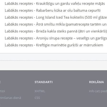
Labākās receptes - Kraukšķīgu un gardu vafeļu recepte mājās
Labākās receptes - Rabarberu kūka ar olu baltuma cepurīti
Labākās receptes - Long Island Iced Tea kokteilis (500 ml glāze
Labākās receptes - Ātrā smilšu mīkla (pamatrecepte tartēm u
Labākās receptes - Brieža kakla steiks pannā (ātri un vienkārši)
Labākās receptes - Aroniju sīrupa recepte – veselīgs un garšīg
Labākās receptes - Kreftīgie marinētie gurķīši ar mārrutkiem
E
STANDARTI
REKLĀMA
tiņi
XHTML
info (at) pied
zimšanas dienā
CSS
i