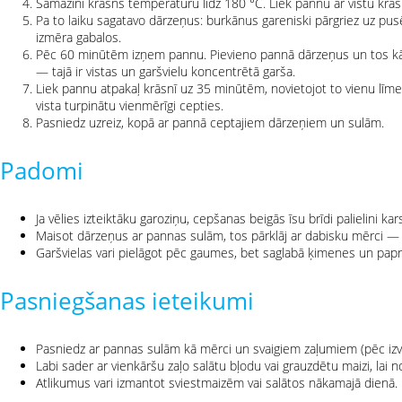
Samazini krāsns temperatūru līdz 180 °C. Liek pannu ar vistu krās
Pa to laiku sagatavo dārzeņus: burkānus gareniski pārgriez uz pusēm
izmēra gabalos.
Pēc 60 minūtēm izņem pannu. Pievieno pannā dārzeņus un tos kārt
— tajā ir vistas un garšvielu koncentrētā garša.
Liek pannu atpakaļ krāsnī uz 35 minūtēm, novietojot to vienu līmen
vista turpinātu vienmērīgi cepties.
Pasniedz uzreiz, kopā ar pannā ceptajiem dārzeņiem un sulām.
Padomi
Ja vēlies izteiktāku garoziņu, cepšanas beigās īsu brīdi palielini k
Maisot dārzeņus ar pannas sulām, tos pārklāj ar dabisku mērci — t
Garšvielas vari pielāgot pēc gaumes, bet saglabā ķimenes un pap
Pasniegšanas ieteikumi
Pasniedz ar pannas sulām kā mērci un svaigiem zaļumiem (pēc izv
Labi sader ar vienkāršu zaļo salātu bļodu vai grauzdētu maizi, lai n
Atlikumus vari izmantot sviestmaizēm vai salātos nākamajā dienā.