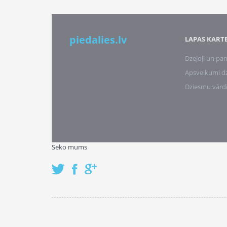
piedalies.lv
LAPAS KART
Dzejoļi un pan
Apsveikumi d
Dziesmu vārd
Seko mums