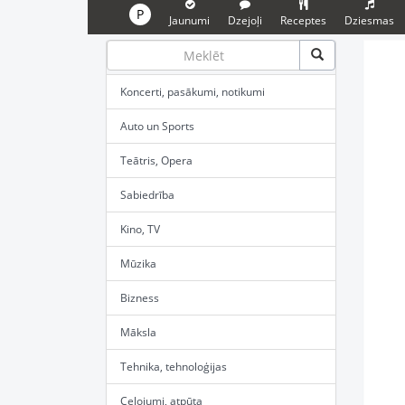
P
Jaunumi
Dzejoļi
Receptes
Dziesmas
Koncerti, pasākumi, notikumi
Auto un Sports
Teātris, Opera
Sabiedrība
Kino, TV
Mūzika
Bizness
Māksla
Tehnika, tehnoloģijas
Ceļojumi, atpūta