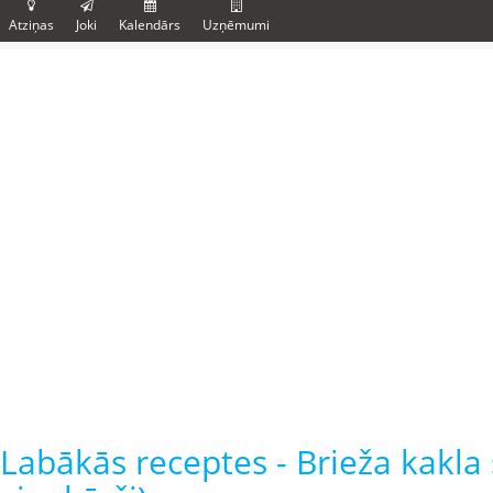
Atziņas
Joki
Kalendārs
Uzņēmumi
Labākās receptes - Brieža kakla 