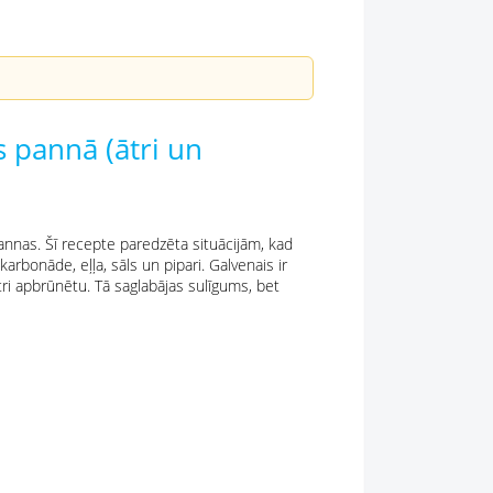
s pannā (ātri un
pannas. Šī recepte paredzēta situācijām, kad
arbonāde, eļļa, sāls un pipari. Galvenais ir
ātri apbrūnētu. Tā saglabājas sulīgums, bet