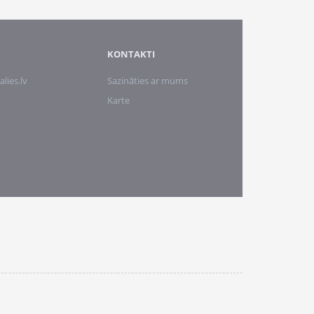
KONTAKTI
alies.lv
Sazināties ar mums
Karte