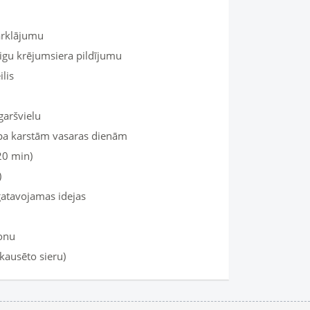
ārklājumu
igu krējumsiera pildījumu
lis
garšvielu
upa karstām vasaras dienām
20 min)
)
gatavojamas idejas
ronu
kausēto sieru)