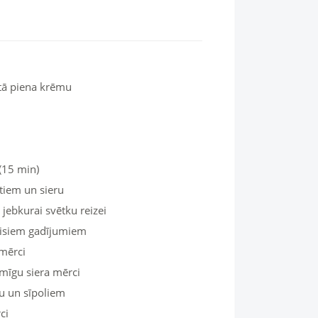
ātā piena krēmu
(15 min)
tiem un sieru
 jebkurai svētku reizei
 visiem gadījumiem
 mērci
ēmīgu siera mērci
u un sīpoliem
ci