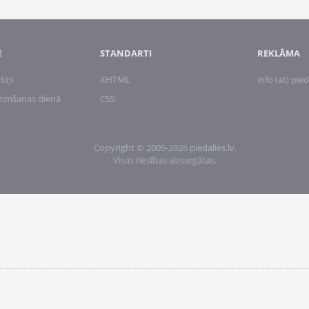
E
STANDARTI
REKLĀMA
tiņi
XHTML
info (at) pied
zimšanas dienā
CSS
i
Copyright © 2005-2026 piedalies.lv.
Visas tiesības aizsargātas.