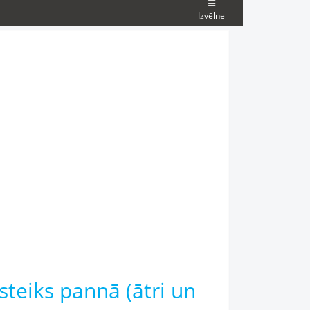
Izvēlne
steiks pannā (ātri un