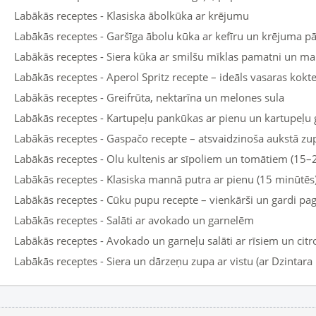
Labākās receptes - Klasiska ābolkūka ar krējumu
Labākās receptes - Garšīga ābolu kūka ar kefīru un krējuma p
Labākās receptes - Siera kūka ar smilšu mīklas pamatni un ma
Labākās receptes - Aperol Spritz recepte – ideāls vasaras koktei
Labākās receptes - Greifrūta, nektarīna un melones sula
Labākās receptes - Kartupeļu pankūkas ar pienu un kartupeļu 
Labākās receptes - Gaspačo recepte – atsvaidzinoša aukstā z
Labākās receptes - Olu kultenis ar sīpoliem un tomātiem (15–
Labākās receptes - Klasiska mannā putra ar pienu (15 minūtēs
Labākās receptes - Cūku pupu recepte – vienkārši un gardi pa
Labākās receptes - Salāti ar avokado un garnelēm
Labākās receptes - Avokado un garneļu salāti ar rīsiem un cit
Labākās receptes - Siera un dārzeņu zupa ar vistu (ar Dzintara 