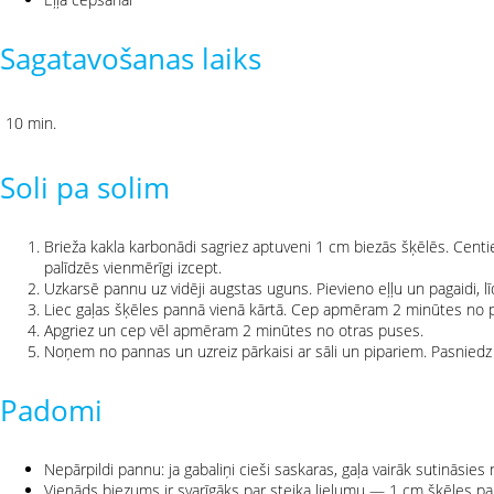
Sagatavošanas laiks
10 min.
Soli pa solim
Brieža kakla karbonādi sagriez aptuveni 1 cm biezās šķēlēs. Centie
palīdzēs vienmērīgi izcept.
Uzkarsē pannu uz vidēji augstas uguns. Pievieno eļļu un pagaidi, līd
Liec gaļas šķēles pannā vienā kārtā. Cep apmēram 2 minūtes no p
Apgriez un cep vēl apmēram 2 minūtes no otras puses.
Noņem no pannas un uzreiz pārkaisi ar sāli un pipariem. Pasniedz
Padomi
Nepārpildi pannu: ja gabaliņi cieši saskaras, gaļa vairāk sutināsie
Vienāds biezums ir svarīgāks par steika lielumu — 1 cm šķēles pa