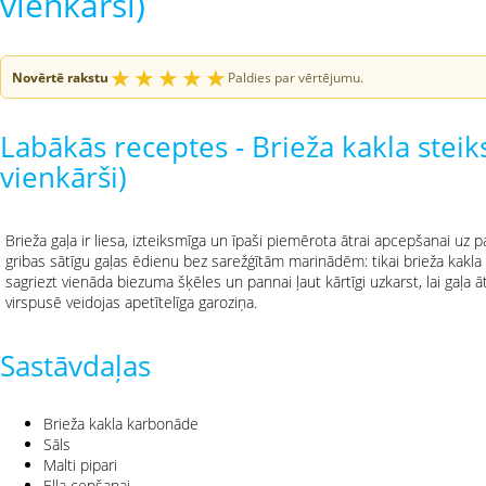
vienkārši)
★
★
★
★
★
Novērtē rakstu
Paldies par vērtējumu.
Labākās receptes - Brieža kakla steik
vienkārši)
Brieža gaļa ir liesa, izteiksmīga un īpaši piemērota ātrai apcepšanai uz 
gribas sātīgu gaļas ēdienu bez sarežģītām marinādēm: tikai brieža kakla k
sagriezt vienāda biezuma šķēles un pannai ļaut kārtīgi uzkarst, lai gaļa 
virspusē veidojas apetītelīga garoziņa.
Sastāvdaļas
Brieža kakla karbonāde
Sāls
Malti pipari
Eļļa cepšanai