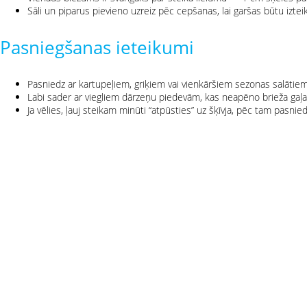
Sāli un piparus pievieno uzreiz pēc cepšanas, lai garšas būtu izte
Pasniegšanas ieteikumi
Pasniedz ar kartupeļiem, griķiem vai vienkāršiem sezonas salātiem
Labi sader ar viegliem dārzeņu piedevām, kas neapēno brieža gaļa
Ja vēlies, ļauj steikam minūti “atpūsties” uz šķīvja, pēc tam pasnied