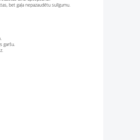
iktas, bet gaļa nepazaudētu sulīgumu.
.
s garšu.
z.