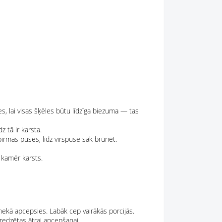
s, lai visas šķēles būtu līdzīga biezuma — tas
z tā ir karsta.
irmās puses, līdz virspuse sāk brūnēt.
 kamēr karsts.
s nekā apcepsies. Labāk cep vairākās porcijās.
redzētas ātrai apcepšanai.