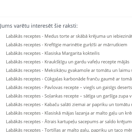
Jums varētu interesēt šie raksti:
Labākās receptes - Medus torte ar skābā krējuma un iebiezin
Labākās receptes - Kreftīgie marinētie gurķīši ar mārrutkiem
Labākās receptes - Klasiska Margarita kokteilis
Labākās receptes - Kraukšķīgu un gardu vafeļu recepte mājās
Labākās receptes - Meksikāņu gvakamole ar tomātu un laimu 
Labākās receptes - Cūkgaļas karbonāde franču gaumē ar tomā
Labākās receptes - Pavlovas recepte – viegls un gaisīgs deserts
Labākās receptes - Soļankas recepte – sātīga un garšīga zupa
Labākās receptes - Kabaču salāti ziemai ar papriku un tomātu
Labākās receptes - Klasiskā mājas lazanja ar malto gaļu un kr
Labākās receptes - Ātrais kartupeļu sacepums ar saldo krējum
Labākās receptes - Tortillas ar malto gaļu, papriku un taco mēr