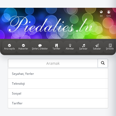
Dil
Giris
Ana sayfa
Haberler
Şiirleri, Dilekler
Tarifler
Alıntılar
Şarkılar
Sakalar
Şirketler
Seyahat, Yerler
Teknoloji
Sosyal
Tarifler