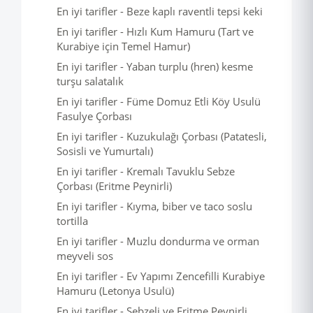
En iyi tarifler - Beze kaplı raventli tepsi keki
En iyi tarifler - Hızlı Kum Hamuru (Tart ve
Kurabiye için Temel Hamur)
En iyi tarifler - Yaban turplu (hren) kesme
turşu salatalık
En iyi tarifler - Füme Domuz Etli Köy Usulü
Fasulye Çorbası
En iyi tarifler - Kuzukulağı Çorbası (Patatesli,
Sosisli ve Yumurtalı)
En iyi tarifler - Kremalı Tavuklu Sebze
Çorbası (Eritme Peynirli)
En iyi tarifler - Kıyma, biber ve taco soslu
tortilla
En iyi tarifler - Muzlu dondurma ve orman
meyveli sos
En iyi tarifler - Ev Yapımı Zencefilli Kurabiye
Hamuru (Letonya Usulü)
En iyi tarifler - Sebzeli ve Eritme Peynirli