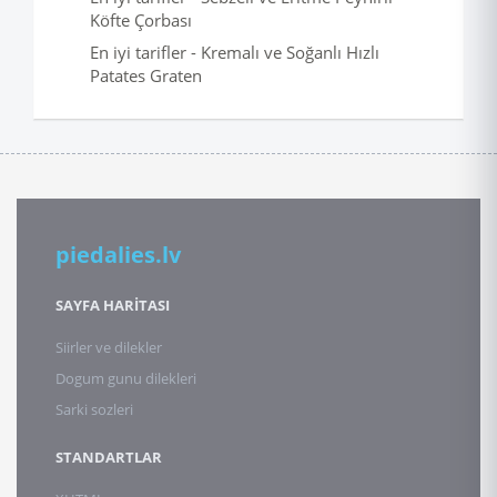
Köfte Çorbası
En iyi tarifler - Kremalı ve Soğanlı Hızlı
Patates Graten
piedalies.lv
SAYFA HARİTASI
Siirler ve dilekler
Dogum gunu dilekleri
Sarki sozleri
STANDARTLAR