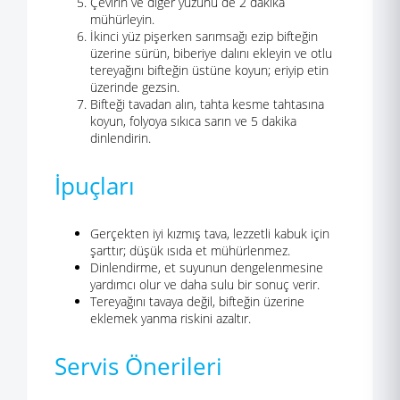
Çevirin ve diğer yüzünü de 2 dakika
mühürleyin.
İkinci yüz pişerken sarımsağı ezip bifteğin
üzerine sürün, biberiye dalını ekleyin ve otlu
tereyağını bifteğin üstüne koyun; eriyip etin
üzerinde gezsin.
Bifteği tavadan alın, tahta kesme tahtasına
koyun, folyoya sıkıca sarın ve 5 dakika
dinlendirin.
İpuçları
Gerçekten iyi kızmış tava, lezzetli kabuk için
şarttır; düşük ısıda et mühürlenmez.
Dinlendirme, et suyunun dengelenmesine
yardımcı olur ve daha sulu bir sonuç verir.
Tereyağını tavaya değil, bifteğin üzerine
eklemek yanma riskini azaltır.
Servis Önerileri