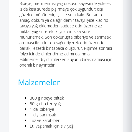
Ribeye, mermerimsi yağ dokusu sayesinde yüksek
ısıda kısa sürede pişirmeye çok uygundur: dışı
güzelce mühürlenir, içi ise sulu kalır. Bu tarifte
amaç, döküm ya da ağır demir tavayı iyice kızdırıp
tavaya yağ eklemeden sadece etin üzerine az
miktar yağ sürerek iki yüzünü kısa süre
mühürlemek. Son dokunuşta biberiye ve sarımsak
aroması ile otlu tereyağı eriyerek etin üzerinde
parlak, lezzetli bir tabaka oluşturur. Pişirme sonrası
folyo içinde dinlendirme adımı da ihmal
edilmemelidir; dilimlerken suyunu bırakmaması için
önemli bir ayrıntıdır.
Malzemeler
300 g ribeye biftek
50 g otlu tereyağı
1 dal biberiye
1 diş sarımsak
Tuz ve karabiber
Eti yağlamak için sıvı yağ