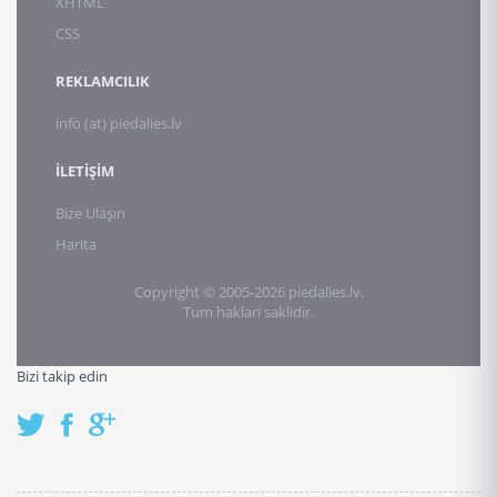
XHTML
CSS
REKLAMCILIK
info (at) piedalies.lv
İLETİŞİM
Bize Ulaşın
Harita
Copyright © 2005-2026 piedalies.lv.
Tum haklari saklidir.
Bizi takip edin