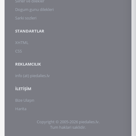
Siirler ve dilekler
Dogum gunu dilekleri
Sarki sozleri
STANDARTLAR
XHTML
CSS
REKLAMCILIK
info (at) piedalies.lv
İLETİŞİM
Bize Ulaşın
Harita
Copyright © 2005-2026 piedalies.lv.
Tum haklari saklidir.