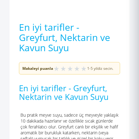
En iyi tarifler -
Greyfurt, Nektarin ve
Kavun Suyu
★
★
★
★
★
Makaleyi puanla
1-5 yildiz secin.
En iyi tarifler - Greyfurt,
Nektarin ve Kavun Suyu
Bu pratik meyve suyu, sadece üç meyveyle yaklaşık
10 dakikada hazırlanır ve özellikle sıcak günlerde
çok ferahlatıcı olur. Greyfurt canlı bir ekşilik ve hafif
aromatik bir burukluk katarken, nektarin (veya
şeftali) yumuşak bir tatlılık ve güzel bir koku verir.