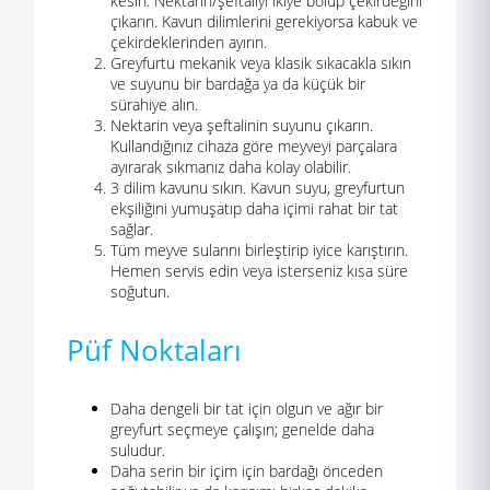
kesin. Nektarin/şeftaliyi ikiye bölüp çekirdeğini
çıkarın. Kavun dilimlerini gerekiyorsa kabuk ve
çekirdeklerinden ayırın.
Greyfurtu mekanik veya klasik sıkacakla sıkın
ve suyunu bir bardağa ya da küçük bir
sürahiye alın.
Nektarin veya şeftalinin suyunu çıkarın.
Kullandığınız cihaza göre meyveyi parçalara
ayırarak sıkmanız daha kolay olabilir.
3 dilim kavunu sıkın. Kavun suyu, greyfurtun
ekşiliğini yumuşatıp daha içimi rahat bir tat
sağlar.
Tüm meyve sularını birleştirip iyice karıştırın.
Hemen servis edin veya isterseniz kısa süre
soğutun.
Püf Noktaları
Daha dengeli bir tat için olgun ve ağır bir
greyfurt seçmeye çalışın; genelde daha
suludur.
Daha serin bir içim için bardağı önceden