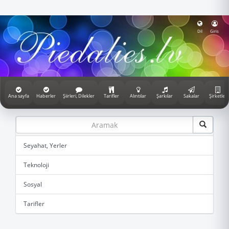
Dil
Giris
Ana sayfa
Haberler
Şiirleri, Dilekler
Tarifler
Alıntılar
Şarkılar
Sakalar
Şirketler
Seyahat, Yerler
Teknoloji
Sosyal
Tarifler