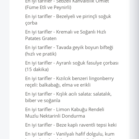
En iyi tarifler - Sebzeli Kahvaltılık Omlet
(Füme Etli ve Peynirli)
En iyi tarifler - Bezelyeli ve pirinçli soğuk
çorba
En iyi tarifler - Kremalı ve Soğanlı Hızlı
Patates Graten
En iyi tarifler - Tavada geyik boyun bifteği
(hızlı ve pratik)
En iyi tarifler - Ayranlı soğuk fasulye çorbası
(15 dakika)
En iyi tarifler - Kızılcık benzeri lingonberry
reçeli: balkabağı, elma ve erikli
En iyi tarifler - Kışlık acılı salata: salatalık,
biber ve soğanla
En iyi tarifler - Limon Kabuğu Rendeli
Muzlu Nektarinli Dondurma
En iyi tarifler - Beze kaplı raventli tepsi keki
En iyi tarifler - Vanilyalı hafif dolgulu, kum