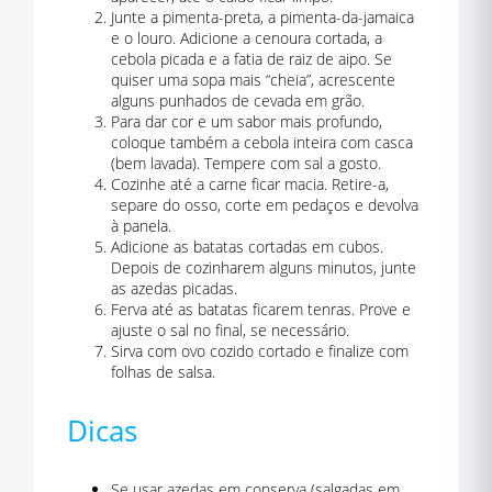
Junte a pimenta-preta, a pimenta-da-jamaica
e o louro. Adicione a cenoura cortada, a
cebola picada e a fatia de raiz de aipo. Se
quiser uma sopa mais “cheia”, acrescente
alguns punhados de cevada em grão.
Para dar cor e um sabor mais profundo,
coloque também a cebola inteira com casca
(bem lavada). Tempere com sal a gosto.
Cozinhe até a carne ficar macia. Retire-a,
separe do osso, corte em pedaços e devolva
à panela.
Adicione as batatas cortadas em cubos.
Depois de cozinharem alguns minutos, junte
as azedas picadas.
Ferva até as batatas ficarem tenras. Prove e
ajuste o sal no final, se necessário.
Sirva com ovo cozido cortado e finalize com
folhas de salsa.
Dicas
Se usar azedas em conserva (salgadas em