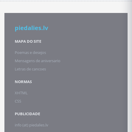
piedalies.lv
MAPA DO SITE
Poemas e desejos
Mensagens de aniversario
Letras de cancoes
NORMAS
XHTML
CSS
PUBLICIDADE
info (at) piedalies.lv