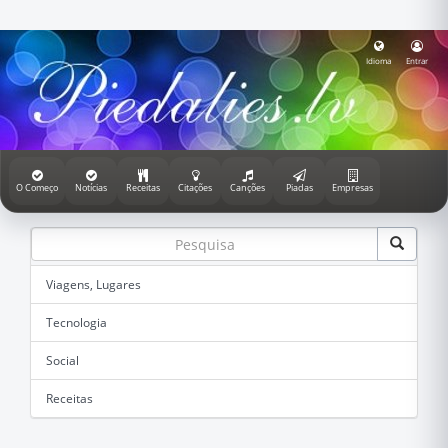
Idioma
Entrar
O Começo
Notícias
Receitas
Citações
Canções
Piadas
Empresas
Viagens, Lugares
Tecnologia
Social
Receitas