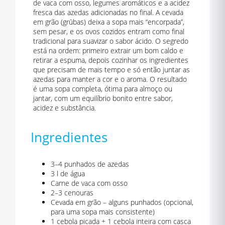
de vaca com osso, legumes aromáticos e a acidez
fresca das azedas adicionadas no final. A cevada
em grão (grūbas) deixa a sopa mais “encorpada”,
sem pesar, e os ovos cozidos entram como final
tradicional para suavizar o sabor ácido. O segredo
está na ordem: primeiro extrair um bom caldo e
retirar a espuma, depois cozinhar os ingredientes
que precisam de mais tempo e só então juntar as
azedas para manter a cor e o aroma. O resultado
é uma sopa completa, ótima para almoço ou
jantar, com um equilíbrio bonito entre sabor,
acidez e substância.
Ingredientes
3–4 punhados de azedas
3 l de água
Carne de vaca com osso
2–3 cenouras
Cevada em grão – alguns punhados (opcional,
para uma sopa mais consistente)
1 cebola picada + 1 cebola inteira com casca