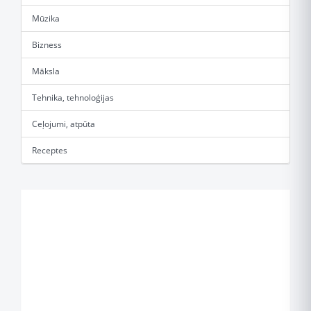
Mūzika
Bizness
Māksla
Tehnika, tehnoloģijas
Ceļojumi, atpūta
Receptes