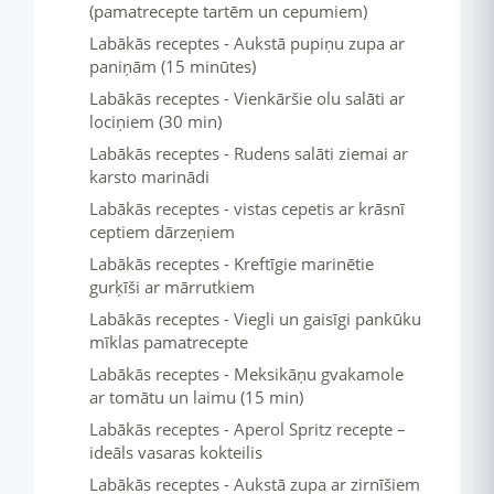
(pamatrecepte tartēm un cepumiem)
Labākās receptes - Aukstā pupiņu zupa ar
paniņām (15 minūtes)
Labākās receptes - Vienkāršie olu salāti ar
lociņiem (30 min)
Labākās receptes - Rudens salāti ziemai ar
karsto marinādi
Labākās receptes - vistas cepetis ar krāsnī
ceptiem dārzeņiem
Labākās receptes - Kreftīgie marinētie
gurķīši ar mārrutkiem
Labākās receptes - Viegli un gaisīgi pankūku
mīklas pamatrecepte
Labākās receptes - Meksikāņu gvakamole
ar tomātu un laimu (15 min)
Labākās receptes - Aperol Spritz recepte –
ideāls vasaras kokteilis
Labākās receptes - Aukstā zupa ar zirnīšiem