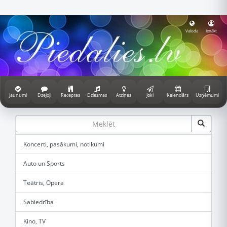
Valoda
Ienākt
Jaunumi
Dzejoļi
Receptes
Dziesmas
Atziņas
Joki
Kalendārs
Uzņēmumi
Koncerti, pasākumi, notikumi
Auto un Sports
Teātris, Opera
Sabiedrība
Kino, TV