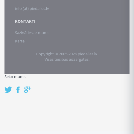
info (at) piedalies.lv
KONTAKTI
Sazināties ar mums
Karte
Copyright © 2005-2026 piedalies.lv.
Visas tiesības aizsargātas.
Seko mums