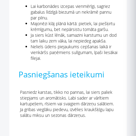
Lai karbonādes izcepas vienmērīgi, sagriez
gabalus līdzīgā biezumā un nekrāmē pannu
par pilnu.
Majonēzi klāj plānā kārtā: pietiek, lai piešķirtu
krēmīgumu, bet nepārsistu tomāta garšu.
Ja siers kūst lēnāk, samazini karstumu un dod
tam laiku zem vāka, lai nepiedeg apakša.
Neliels ūdens piejaukums cepšanas laikā ir
vienkāršs paņēmiens sulīgumam, īpaši liesākai
filejai.
Pasniegšanas ieteikumi
Pasniedz karstas, tikko no pannas, lai siers paliek
stiepjams un aromātisks. Labi sader ar vārītiem
kartupeļiem, rīsiem vai svaigiem dārzeņu salātiem.
Ja gribas vieglāku piedevu, izvēlies kraukšķīgu lapu
salātu miksu un sezonas dārzeņus.