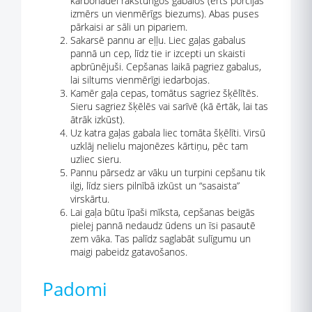
karbonādei raksturīgos gabalos (ērts porcijas
izmērs un vienmērīgs biezums). Abas puses
pārkaisi ar sāli un pipariem.
Sakarsē pannu ar eļļu. Liec gaļas gabalus
pannā un cep, līdz tie ir izcepti un skaisti
apbrūnējuši. Cepšanas laikā pagriez gabalus,
lai siltums vienmērīgi iedarbojas.
Kamēr gaļa cepas, tomātus sagriez šķēlītēs.
Sieru sagriez šķēlēs vai sarīvē (kā ērtāk, lai tas
ātrāk izkūst).
Uz katra gaļas gabala liec tomāta šķēlīti. Virsū
uzklāj nelielu majonēzes kārtiņu, pēc tam
uzliec sieru.
Pannu pārsedz ar vāku un turpini cepšanu tik
ilgi, līdz siers pilnībā izkūst un “sasaista”
virskārtu.
Lai gaļa būtu īpaši mīksta, cepšanas beigās
pielej pannā nedaudz ūdens un īsi pasautē
zem vāka. Tas palīdz saglabāt sulīgumu un
maigi pabeidz gatavošanos.
Padomi