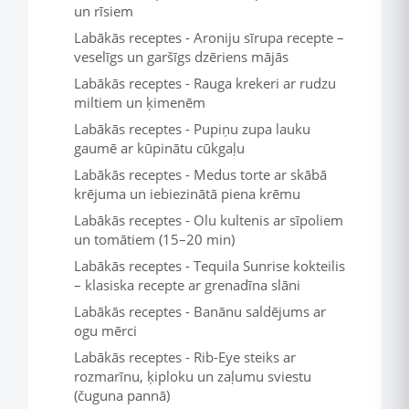
un rīsiem
Labākās receptes - Aroniju sīrupa recepte –
veselīgs un garšīgs dzēriens mājās
Labākās receptes - Rauga krekeri ar rudzu
miltiem un ķimenēm
Labākās receptes - Pupiņu zupa lauku
gaumē ar kūpinātu cūkgaļu
Labākās receptes - Medus torte ar skābā
krējuma un iebiezinātā piena krēmu
Labākās receptes - Olu kultenis ar sīpoliem
un tomātiem (15–20 min)
Labākās receptes - Tequila Sunrise kokteilis
– klasiska recepte ar grenadīna slāni
Labākās receptes - Banānu saldējums ar
ogu mērci
Labākās receptes - Rib-Eye steiks ar
rozmarīnu, ķiploku un zaļumu sviestu
(čuguna pannā)