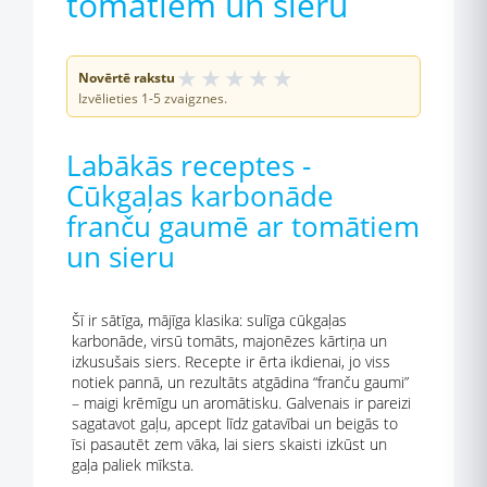
tomātiem un sieru
★
★
★
★
★
Novērtē rakstu
Izvēlieties 1-5 zvaigznes.
Labākās receptes -
Cūkgaļas karbonāde
franču gaumē ar tomātiem
un sieru
Šī ir sātīga, mājīga klasika: sulīga cūkgaļas
karbonāde, virsū tomāts, majonēzes kārtiņa un
izkusušais siers. Recepte ir ērta ikdienai, jo viss
notiek pannā, un rezultāts atgādina “franču gaumi”
– maigi krēmīgu un aromātisku. Galvenais ir pareizi
sagatavot gaļu, apcept līdz gatavībai un beigās to
īsi pasautēt zem vāka, lai siers skaisti izkūst un
gaļa paliek mīksta.