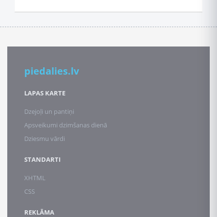
piedalies.lv
LAPAS KARTE
Dzejoļi un pantiņi
Apsveikumi dzimšanas dienā
Dziesmu vārdi
STANDARTI
XHTML
CSS
REKLĀMA