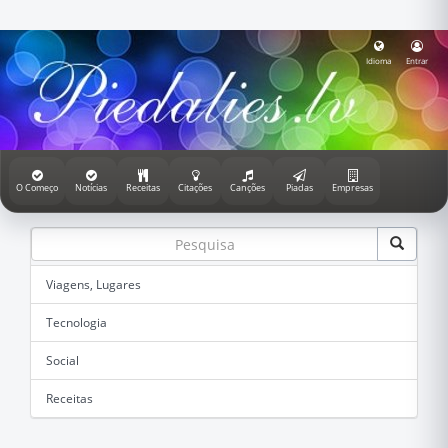
Idioma
Entrar
O Começo
Notícias
Receitas
Citações
Canções
Piadas
Empresas
Viagens, Lugares
Tecnologia
Social
Receitas