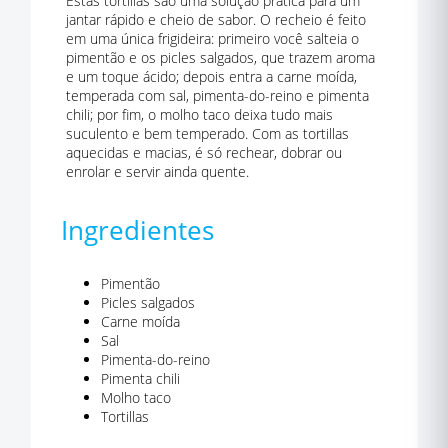
Estas tortillas são uma solução prática para um
jantar rápido e cheio de sabor. O recheio é feito
em uma única frigideira: primeiro você salteia o
pimentão e os picles salgados, que trazem aroma
e um toque ácido; depois entra a carne moída,
temperada com sal, pimenta-do-reino e pimenta
chili; por fim, o molho taco deixa tudo mais
suculento e bem temperado. Com as tortillas
aquecidas e macias, é só rechear, dobrar ou
enrolar e servir ainda quente.
Ingredientes
Pimentão
Picles salgados
Carne moída
Sal
Pimenta-do-reino
Pimenta chili
Molho taco
Tortillas