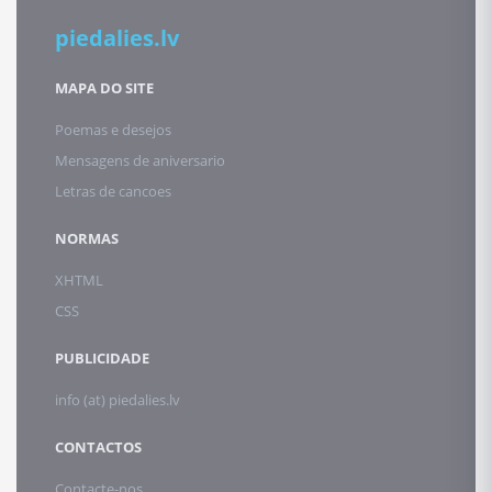
piedalies.lv
MAPA DO SITE
Poemas e desejos
Mensagens de aniversario
Letras de cancoes
NORMAS
XHTML
CSS
PUBLICIDADE
info (at) piedalies.lv
CONTACTOS
Contacte-nos