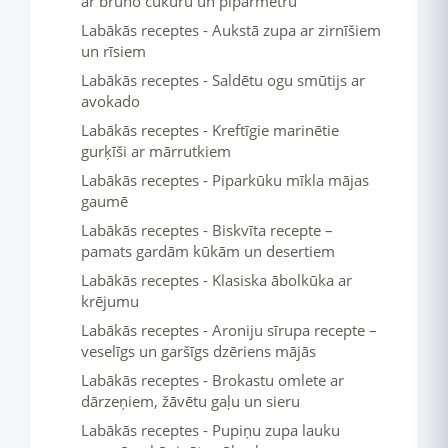
ar brūno cukuru un piparmētru
Labākās receptes - Aukstā zupa ar zirnīšiem
un rīsiem
Labākās receptes - Saldētu ogu smūtijs ar
avokado
Labākās receptes - Kreftīgie marinētie
gurķīši ar mārrutkiem
Labākās receptes - Piparkūku mīkla mājas
gaumē
Labākās receptes - Biskvīta recepte –
pamats gardām kūkām un desertiem
Labākās receptes - Klasiska ābolkūka ar
krējumu
Labākās receptes - Aroniju sīrupa recepte –
veselīgs un garšīgs dzēriens mājās
Labākās receptes - Brokastu omlete ar
dārzeņiem, žāvētu gaļu un sieru
Labākās receptes - Pupiņu zupa lauku