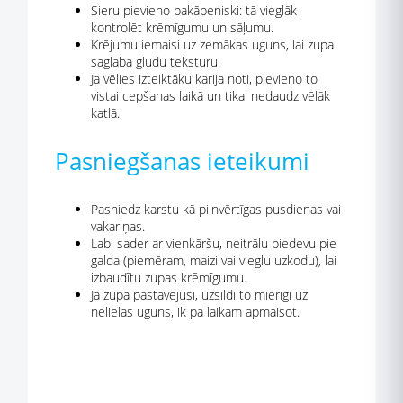
Sieru pievieno pakāpeniski: tā vieglāk
kontrolēt krēmīgumu un sāļumu.
Krējumu iemaisi uz zemākas uguns, lai zupa
saglabā gludu tekstūru.
Ja vēlies izteiktāku karija noti, pievieno to
vistai cepšanas laikā un tikai nedaudz vēlāk
katlā.
Pasniegšanas ieteikumi
Pasniedz karstu kā pilnvērtīgas pusdienas vai
vakariņas.
Labi sader ar vienkāršu, neitrālu piedevu pie
galda (piemēram, maizi vai vieglu uzkodu), lai
izbaudītu zupas krēmīgumu.
Ja zupa pastāvējusi, uzsildi to mierīgi uz
nelielas uguns, ik pa laikam apmaisot.