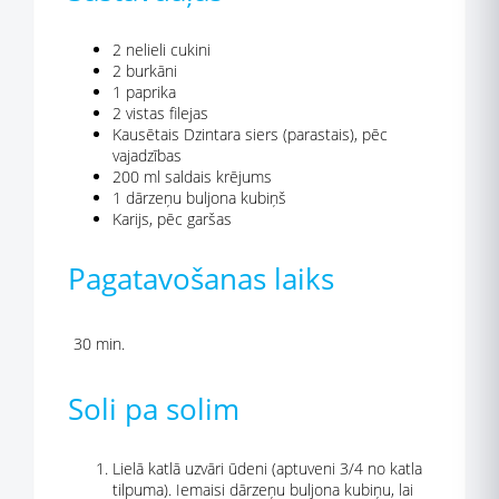
2 nelieli cukini
2 burkāni
1 paprika
2 vistas filejas
Kausētais Dzintara siers (parastais), pēc
vajadzības
200 ml saldais krējums
1 dārzeņu buljona kubiņš
Karijs, pēc garšas
Pagatavošanas laiks
30 min.
Soli pa solim
Lielā katlā uzvāri ūdeni (aptuveni 3/4 no katla
tilpuma). Iemaisi dārzeņu buljona kubiņu, lai