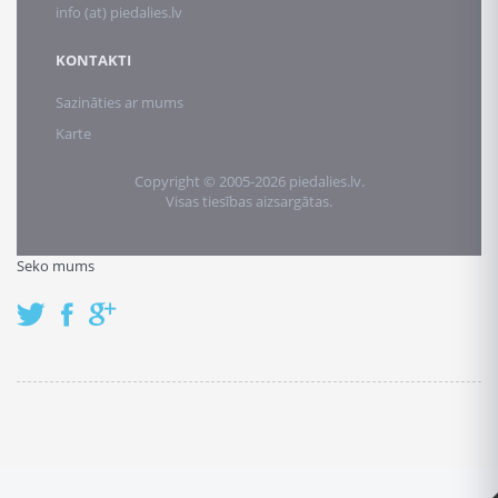
info (at) piedalies.lv
KONTAKTI
Sazināties ar mums
Karte
Copyright © 2005-2026 piedalies.lv.
Visas tiesības aizsargātas.
Seko mums