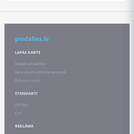
piedalies.lv
LAPAS KARTE
Dzejoļi un pantiņi
Apsveikumi dzimšanas dienā
Dziesmu vārdi
STANDARTI
XHTML
CSS
REKLĀMA