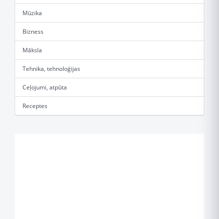
Mūzika
Bizness
Māksla
Tehnika, tehnoloģijas
Ceļojumi, atpūta
Receptes