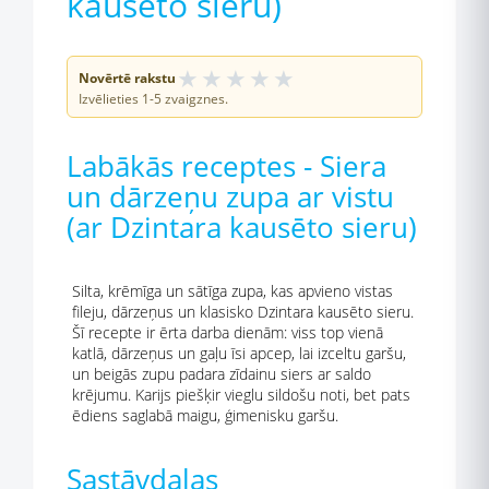
kausēto sieru)
★
★
★
★
★
Novērtē rakstu
Izvēlieties 1-5 zvaigznes.
Labākās receptes - Siera
un dārzeņu zupa ar vistu
(ar Dzintara kausēto sieru)
Silta, krēmīga un sātīga zupa, kas apvieno vistas
fileju, dārzeņus un klasisko Dzintara kausēto sieru.
Šī recepte ir ērta darba dienām: viss top vienā
katlā, dārzeņus un gaļu īsi apcep, lai izceltu garšu,
un beigās zupu padara zīdainu siers ar saldo
krējumu. Karijs piešķir vieglu sildošu noti, bet pats
ēdiens saglabā maigu, ģimenisku garšu.
Sastāvdaļas