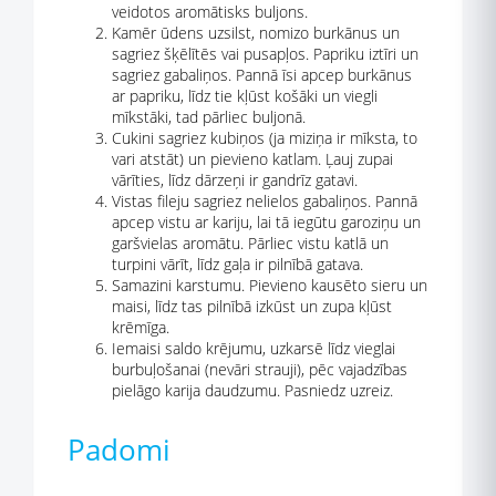
veidotos aromātisks buljons.
Kamēr ūdens uzsilst, nomizo burkānus un
sagriez šķēlītēs vai pusapļos. Papriku iztīri un
sagriez gabaliņos. Pannā īsi apcep burkānus
ar papriku, līdz tie kļūst košāki un viegli
mīkstāki, tad pārliec buljonā.
Cukini sagriez kubiņos (ja miziņa ir mīksta, to
vari atstāt) un pievieno katlam. Ļauj zupai
vārīties, līdz dārzeņi ir gandrīz gatavi.
Vistas fileju sagriez nelielos gabaliņos. Pannā
apcep vistu ar kariju, lai tā iegūtu garoziņu un
garšvielas aromātu. Pārliec vistu katlā un
turpini vārīt, līdz gaļa ir pilnībā gatava.
Samazini karstumu. Pievieno kausēto sieru un
maisi, līdz tas pilnībā izkūst un zupa kļūst
krēmīga.
Iemaisi saldo krējumu, uzkarsē līdz vieglai
burbuļošanai (nevāri strauji), pēc vajadzības
pielāgo karija daudzumu. Pasniedz uzreiz.
Padomi