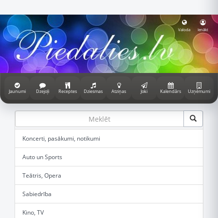
Valoda
Ienākt
Jaunumi
Dzejoļi
Receptes
Dziesmas
Atziņas
Joki
Kalendārs
Uzņēmumi
Koncerti, pasākumi, notikumi
Auto un Sports
Teātris, Opera
Sabiedrība
Kino, TV