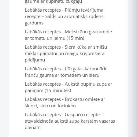
gaumē ar kūpinātu cūkgaļu
Labākās receptes - Plūmju ievārījuma
recepte – Salds un aromātisks rudens
gardums
Labākās receptes - Meksikāņu gvakamole
ar tomātu un laimu (15 min)
Labākās receptes - Siera kūka ar smilšu
mīklas pamatni un maigu krējumsiera
pildījumu
Labākās receptes - Cūkgaļas karbonāde
franču gaumē ar tomātiem un sieru
Labākās receptes - Aukstā pupiņu zupa ar
paniņām (15 minūtes)
Labākās receptes - Brokastu omlete ar
šķiņķi, sieru un lociņiem
Labākās receptes - Gaspačo recepte –
atsvaidzinoša aukstā zupa karstām vasaras
dienām